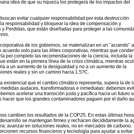
vana idea de que su riqueza los protegerá de los impactos del
 buscan evitar cualquier responsabilidad por esta destrucción
 la responsabilidad y bloquear la idea de compensación y
s y Perdidas, que están diseñadas para proteger a las comunid
ivos.
 corporativa de los gobiernos, se materializan en un "acuerdo" a
un acuerdo solo para las élites corporativas, mientras que conde
ría por completo las recomendaciones de la ciencia, incluida la
 están en la primera línea de la crisis climática, mientras ocul
ría a un aumento de la desigualdad y no a un aumento de la
siones reales y sin un camino hacia 1.5?C.
existencial que el cambio climático representa, supera la de l
medidas audaces, transformadoras e inmediatas: debemos evit
ebemos acelerar una transición justa y pacífica hacia un futuro 
s hacer que los grandes contaminadores paguen por el daño q
nos cambien los resultados de la COP25. En estas últimas hora
 desarrollo se mantengan firmes y rechacen decididamente la 
ra: avanzar en soluciones reales, no en mercados de carbono.
rcionen recursos financieros y tecnología para ayudar a evitar 