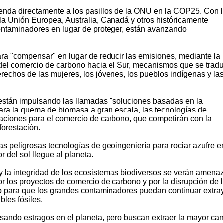
enda directamente a los pasillos de la ONU en la COP25. Con 
a Unión Europea, Australia, Canadá y otros históricamente
 contaminadores en lugar de proteger, están avanzando
ara "compensar" en lugar de reducir las emisiones, mediante la
s del comercio de carbono hacia el Sur, mecanismos que se tradu
rechos de las mujeres, los jóvenes, los pueblos indígenas y la
están impulsando las llamadas "soluciones basadas en la
ara la quema de biomasa a gran escala, las tecnologías de
ciones para el comercio de carbono, que competirán con la
forestación.
 las peligrosas tecnologías de geoingeniería para rociar azufre e
r del sol llegue al planeta.
y la integridad de los ecosistemas biodiversos se verán amen
r los proyectos de comercio de carbono y por la disrupción de 
to para que los grandes contaminadores puedan continuar extra
les fósiles.
ando estragos en el planeta, pero buscan extraer la mayor can