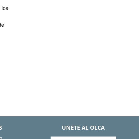
 los
de
S
UNETE AL OLCA
0