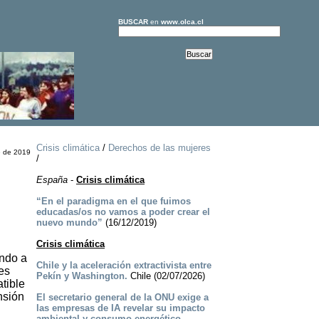
BUSCAR
en
www.olca.cl
Crisis climática
/
Derechos de las mujeres
e de 2019
/
España
-
Crisis climática
“En el paradigma en el que fuimos
educadas/os no vamos a poder crear el
nuevo mundo”
(16/12/2019)
Crisis climática
undo a
Chile y la aceleración extractivista entre
es
Pekín y Washington.
Chile (02/07/2026)
tible
nsión
El secretario general de la ONU exige a
las empresas de IA revelar su impacto
ambiental y consumo energético.