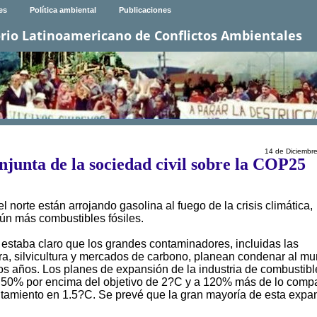
es
Política ambiental
Publicaciones
rio Latinoamericano de Conflictos Ambientales
14 de Diciembr
njunta de la sociedad civil sobre la COP25
norte están arrojando gasolina al fuego de la crisis climática,
ún más combustibles fósiles.
estaba claro que los grandes contaminadores, incluidas las
tura, silvicultura y mercados de carbono, planean condenar al m
mos años. Los planes de expansión de la industria de combustibl
 a 50% por encima del objetivo de 2?C y a 120% más de lo compa
entamiento en 1.5?C. Se prevé que la gran mayoría de esta expa