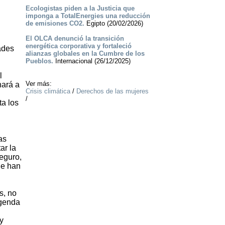
Ecologistas piden a la Justicia que
imponga a TotalEnergies una reducción
de emisiones CO2.
Egipto (20/02/2026)
El OLCA denunció la transición
energética corporativa y fortaleció
ades
alianzas globales en la Cumbre de los
Pueblos.
Internacional (26/12/2025)
l
Ver más:
nará a
Crisis climática
/
Derechos de las mujeres
/
ta los
as
ar la
seguro,
ue han
s, no
agenda
y