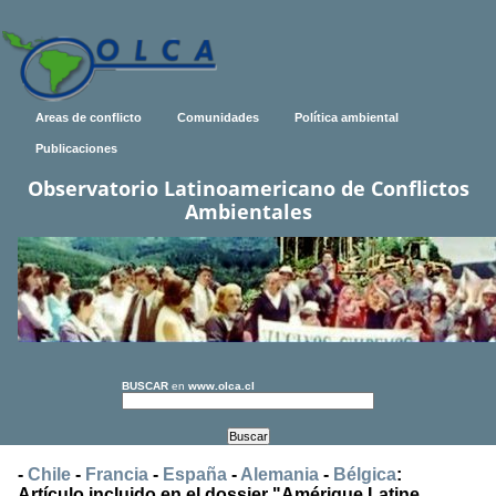
Areas de conflicto
Comunidades
Política ambiental
Publicaciones
Observatorio Latinoamericano de Conflictos
Ambientales
BUSCAR
en
www.olca.cl
-
Chile
-
Francia
-
España
-
Alemania
-
Bélgica
:
Artículo incluido en el dossier "Amérique Latine