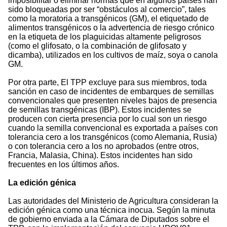
imposibilitar o eliminar normas que en algunos países han
sido bloqueadas por ser “obstáculos al comercio”, tales
como la moratoria a transgénicos (GM), el etiquetado de
alimentos transgénicos o la advertencia de riesgo crónico
en la etiqueta de los plaguicidas altamente peligrosos
(como el glifosato, o la combinación de glifosato y
dicamba), utilizados en los cultivos de maíz, soya o canola
GM.
Por otra parte, El TPP excluye para sus miembros, toda
sanción en caso de incidentes de embarques de semillas
convencionales que presenten niveles bajos de presencia
de semillas transgénicas (IBP). Estos incidentes se
producen con cierta presencia por lo cual son un riesgo
cuando la semilla convencional es exportada a países con
tolerancia cero a los transgénicos (como Alemania, Rusia)
o con tolerancia cero a los no aprobados (entre otros,
Francia, Malasia, China). Estos incidentes han sido
frecuentes en los últimos años.
La edición génica
Las autoridades del Ministerio de Agricultura consideran la
edición génica como una técnica inocua. Según la minuta
de gobierno enviada a la Cámara de Diputados sobre el