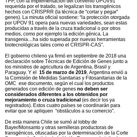
TPP, con la implementación del convenio UPOV91
requerida por el tratado, se legalizan los transgénicos
hechos con CRISPRR (la técnica de “cortar y pegar”
genes). La minuta oficial sostiene: “la protección otorgada
por UPOV 91 opera para nuevas variedades, sean estas
producidas a través de la cruza tradicional o por otros
medios, como por ejemplo la edición génica. La
transgenia…ha sido superada por nuevas herramientas
biotecnológicas tales como el CRISPR-CAS”.
El gobierno chileno ya firmó en septiembre de 2018 una
declaración sobre Técnicas de Edición de Genes junto a
los ministros de agricultura de Argentina, Brasil y
Paraguay. Y el
15 de marzo de 2019
, Argentina envió a
la Comisión de Medidas Sanitarias y Fitosanitarias de la
OMC ese documento, según el cual los productos
generados con edición de genes
no deben ser
considerados diferentes a los obtenidos por
mejoramiento o cruza tradicional
(es decir los ya
registrados). Estos cuatro países se coordinarán para
evitar que se apliquen “obstáculos a su comercio”.
De esta manera Chile se sumó al lobby de
Bayer/Monsanto y otras semilleras productoras de
transgénicos, ofuscadas por la determinación de la Corte