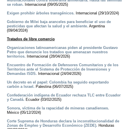
Multinacionales contra soberanía alimentaria: Hasta las semillas
se roban.
Internacional (09/05/2025)
Exigen prohibir árboles transgénicos.
Internacional (29/10/2024)
Gobierno de Milei baja aranceles para beneficiar el uso de
pesticidas que afectan la salud y el ambiente.
Argentina
(09/04/2024)
Tratados de libre comercio
Organizaciones latinoamericanas piden al presidente Gustavo
Petro que denuncie los tratados que amenazan nuestros
territorios.
Internacional (28/04/2026)
Encuentro de Formación de Defensores Comunitarios y de los
Territorios ante el Sistema de Protección de Inversiones y
Demandas ISDS.
Internacional (24/04/2026)
Un decreto en el papel: Colombia ha seguido exportando
carbón a Israel.
Palestina (06/07/2025)
Confederación indígena de Ecuador rechaza TLC entre Ecuador
y Canadá.
Ecuador (03/02/2025)
Sonora, víctima de la rapacidad de mineras canadienses.
México (05/12/2024)
Corte Suprema de Honduras declara la inconstitucionalidad de
Zonas de Empleo y Desarrollo Económico (ZEDE).
Honduras