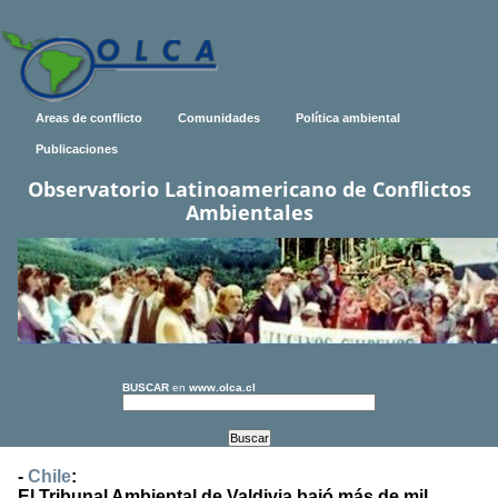
Areas de conflicto
Comunidades
Política ambiental
Publicaciones
Observatorio Latinoamericano de Conflictos
Ambientales
BUSCAR
en
www.olca.cl
-
Chile
:
El Tribunal Ambiental de Valdivia bajó más de mil