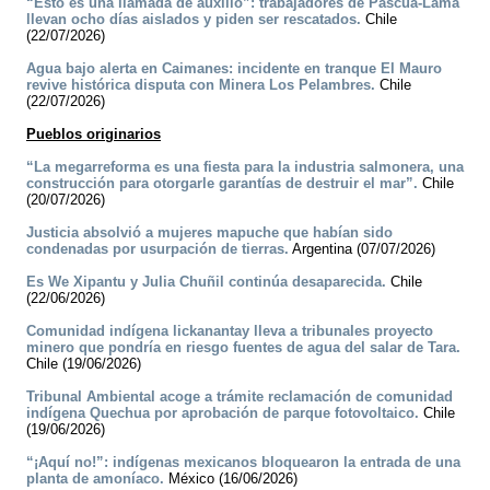
“Esto es una llamada de auxilio”: trabajadores de Pascua-Lama
llevan ocho días aislados y piden ser rescatados.
Chile
(22/07/2026)
Agua bajo alerta en Caimanes: incidente en tranque El Mauro
revive histórica disputa con Minera Los Pelambres.
Chile
(22/07/2026)
Pueblos originarios
“La megarreforma es una fiesta para la industria salmonera, una
construcción para otorgarle garantías de destruir el mar”.
Chile
(20/07/2026)
Justicia absolvió a mujeres mapuche que habían sido
condenadas por usurpación de tierras.
Argentina (07/07/2026)
Es We Xipantu y Julia Chuñil continúa desaparecida.
Chile
(22/06/2026)
Comunidad indígena lickanantay lleva a tribunales proyecto
minero que pondría en riesgo fuentes de agua del salar de Tara.
Chile (19/06/2026)
Tribunal Ambiental acoge a trámite reclamación de comunidad
indígena Quechua por aprobación de parque fotovoltaico.
Chile
(19/06/2026)
“¡Aquí no!”: indígenas mexicanos bloquearon la entrada de una
planta de amoníaco.
México (16/06/2026)