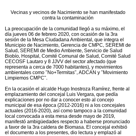
Vecinas y vecinos de Nacimiento se han manifestado
contra la contaminación
La preocupación de la comunidad llegó a su máximo, el
día jueves 06 de febrero 2020, con ocasión de la 3ra
sesión de la Mesa Ciudadana Ambiental, que integra el
Municipio de Nacimiento, Gerencia de CMPC, SEREMI de
Salud, SEREMI de Medio Ambiente, Servicio de Salud
Biobío, Hospital, Comité Comunal de Salud, Comité Salud
CECOSF Lautaro y 8 JJVV del sector afectado (que
representa a cerca de 7000 habitantes), y movimientos
ambientales como "No+Termitas", ADCAN y "Movimiento
Limpiemos CMPC".
En la ocasión el alcalde Hugo Inostroza Ramírez, frente al
emplazamiento del concejal Luis Vergara, que pedía
explicaciones por no dar a conocer esto al concejo
municipal de esa época (2012-2016) ni a los concejales
actuales (2016-2020), así como tampoco a la comunidad
local convocada a esta mesa desde mayo de 2019,
manifestó ambigüedades respecto a haberse pronunciado
a favor de la 3ra caldera de Biomasa. El concejal exhibió
el documento a los presentes, dio lectura y emplazó al