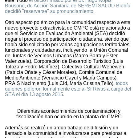
este modo
el oficio firmado por el Sr. Hugo Rojas
Bousoño, de Acción Sanitaria de SEREMI SALUD Biobío
decidió "reservarse" su pronunciamiento
.
Otro aspecto polémico para la comunidad respecto a este
nuevo proyecto extractivista de CMPC está relacionado a
que el Servicio de Evaluación Ambiental (SEA) decidió
negar el proceso de participación ciudadana, siendo que
había sido solicitado por varias agrupaciones territoriales,
funcionales y ciudadanas, incluyendo la Unión Comunal
de Juntas de Vecinos Urbanas (Marco Barra y Ester
Valenzuela), Corporación de Desarrollo Turístico (Luis
Toloza y Pedro Martínez), Colectivo Cultural Wenewen
(Patricia Oñate y César Morales), Comité Comunal de
Medio Ambiente (Venancio Cayul y María Campos),
PRAIS Nacimiento (Luis Cid, María Cristina Tello);
todos
quienes pidieron formalmente esto al Sr Rivas a cargo del
SEA el día 13 agosto 2015
.
Diferentes acontecimientos de contaminación y
fiscalización han ocurrido en la planta de CMPC
Además se realizó un arduo trabajo de difusión y un
llamado a la comunidad a involucrarse para presionar a