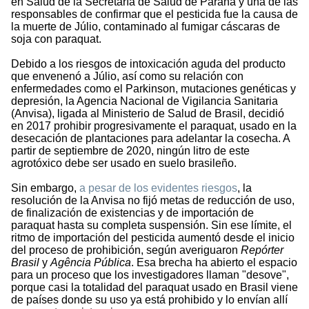
en Salud de la Secretaría de Salud de Paraná y una de las
responsables de confirmar que el pesticida fue la causa de
la muerte de Júlio, contaminado al fumigar cáscaras de
soja con paraquat.
Debido a los riesgos de intoxicación aguda del producto
que envenenó a Júlio, así como su relación con
enfermedades como el Parkinson, mutaciones genéticas y
depresión, la Agencia Nacional de Vigilancia Sanitaria
(Anvisa), ligada al Ministerio de Salud de Brasil, decidió
en 2017 prohibir progresivamente el paraquat, usado en la
desecación de plantaciones para adelantar la cosecha. A
partir de septiembre de 2020, ningún litro de este
agrotóxico debe ser usado en suelo brasileño.
Sin embargo,
a pesar de los evidentes riesgos
, la
resolución de la Anvisa no fijó metas de reducción de uso,
de finalización de existencias y de importación de
paraquat hasta su completa suspensión. Sin ese límite, el
ritmo de importación del pesticida aumentó desde el inicio
del proceso de prohibición, según averiguaron
Repórter
Brasil
y
Agência Pública
. Esa brecha ha abierto el espacio
para un proceso que los investigadores llaman "desove",
porque casi la totalidad del paraquat usado en Brasil viene
de países donde su uso ya está prohibido y lo envían allí