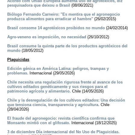
Acordo com União Europeia aumenta uso de agrotóxicos, diz
pesquisadora que deixou o Brasil
(08/06/2021)
Biólogo Fernando Carneiro: "Es mentira que el agronegocio
produzca alimentos para erradicar el hambre"
(26/02/2015)
Brasil consome 14 agrotóxicos proibidos no mundo
(24/02/2014)
Agro-veneno es imposición, no necesidad
(26/10/2012)
Brasil consume la quinta parte de los productos agrotóxicos del
mundo
(18/05/2012)
Plaguicidas
Edición génica en América Latina: peligros, trampas y
problemas.
Internacional (29/05/2026)
Chile necesita una regulación rigurosa frente al avance de los
cultivos editados genéticamente y sus riesgos para el
patrimonio agrícola y alimentario.
Chile (14/05/2026)
Chile y la desregulación de los cultivos editados: Una decisión
que tensiona ciencia, transparencia y agricultura.
Chile
(28/04/2026)
El fraude del agronegocio: revista científica confirma que
Monsanto mintió con el glifosato.
Internacional (18/12/2025)
3 de diciembre Día internacional del No Uso de Plaguicidas.