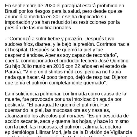
En septiembre de 2020 el paraquat estará prohibido en
Brasil por los riesgos para la salud, pero desde que se
anunció la medida en 2017 se ha duplicado su
importación y se han reducido las restricciones por la
presión de las multinacionales
- "Comenzó a sufrir fiebre y picazón. Después tuvo
sudores fríos, diarrea, y le bajó la presión. Corrimos hacia
el hospital. Después se le quemó la piel y fue
desprendiéndose. Apenas soy capaz de recordarlo",
cuenta conmocionado el productor lechero José Quintino.
Su hijo Júlio murió en 2016 con 22 años en el estado de
Paraná. "Vinieron distintos médicos, pero ya no había
nada que hacer. Al poco tiempo, dejó de respirar. Dijeron
que tenía el pulmón completamente quemado".
La insuficiencia pulmonar, confirmada como causa de la
muerte, fue provocada por una intoxicación aguda por
pesticida. "El paraquat le quemó el pulmón. Fue
quemando la piel, las mucosas orales y nasales,
alcanzando los alveolos pulmonares. "Es un pesticida de
acción secante, seca y quema las hojas, y hace lo mismo
con la piel, las mucosas, el pulmón", afirma la doctora
epidemióloga Lilimar Mori, jefa de la División de Vigilancia