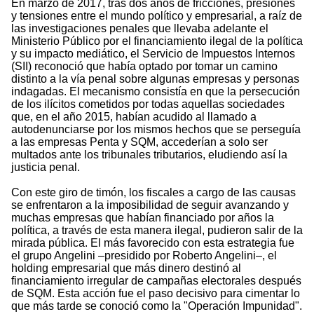
En marzo de 2017, tras dos años de fricciones, presiones
y tensiones entre el mundo político y empresarial, a raíz de
las investigaciones penales que llevaba adelante el
Ministerio Público por el financiamiento ilegal de la política
y su impacto mediático, el Servicio de Impuestos Internos
(SII) reconoció que había optado por tomar un camino
distinto a la vía penal sobre algunas empresas y personas
indagadas. El mecanismo consistía en que la persecución
de los ilícitos cometidos por todas aquellas sociedades
que, en el año 2015, habían acudido al llamado a
autodenunciarse por los mismos hechos que se perseguía
a las empresas Penta y SQM, accederían a solo ser
multados ante los tribunales tributarios, eludiendo así la
justicia penal.
Con este giro de timón, los fiscales a cargo de las causas
se enfrentaron a la imposibilidad de seguir avanzando y
muchas empresas que habían financiado por años la
política, a través de esta manera ilegal, pudieron salir de la
mirada pública. El más favorecido con esta estrategia fue
el grupo Angelini –presidido por Roberto Angelini–, el
holding empresarial que más dinero destinó al
financiamiento irregular de campañas electorales después
de SQM. Esta acción fue el paso decisivo para cimentar lo
que más tarde se conoció como la "Operación Impunidad".