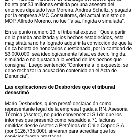
boleta por $3 millones emitida por una asesora del
entonces diputado Iván Moreira, Andrea Schultz, y pagada
por la empresa AMC Consultores, del actual ministro de
MOP, Alfredo Moreno, no fue “falsa, fingida o simulada”.
En su punto número 13, el tribunal expuso: “Que a partir
de la prueba analizada y los hechos establecidos, esta
magistratura no ha logrado adquirir la convicción de que la
única boleta de honorarios cuestionada, por la cantidad de
$3.000.000, sea ideológicamente falsa, es decir, fingida,
simulada o no ajustada a la verdad de los hechos que
consigna”. Luego sentenció: “Conforme a lo expuesto, se
debe rechazar la acusación contenida en el Acta de
Denuncia”.
Las explicaciones de Desbordes que el tribunal
desestimó
Mario Desbordes, quien prestó declaración como
representante legal de la empresa ligada a RN, Asesoría
Técnica (Asetec), no pudo convencer al SII de que los
informes que presentó como respaldo a 71 facturas
emitidas desde Asetec a Petróleos de Chile Copec S.A.
(por $126.735.000), sirvieran para acreditar que los
servicios fueron prestados.