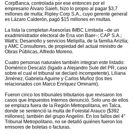
CorpBanca, controlada por ese entonces por el
empresario Álvaro Saieh, hizo lo propio al pagar $3,7
millones de multa; Ripley Corp S.A., cuyo gerente general
es Lázaro Calderón, pagó $15 millones en multas.
La lista la completan Asesorías IMBC Limitada –de un
exadministrador electoral de Ena von Baer–; CAP S.A.;
Watt's; Desarrollo y servicios Melipilla, de la familia Ariztía;
y AMC Consultores, de propiedad del actual ministro de
Obras Públicas, Alfredo Moreno.
Cuatro personas naturales también integran este listado:
Doménico Descalzi (ligado a Alejandro Sule del PR, caso
sobre el cual el tribunal se declaró incompetente), Liliana
Jiménez, Gabriela Aguirre y Carlos Muñoz (los tres
relacionados con Marco Enríquez Ominami).
Fueron cinco los tribunales tributarios que revisaron los
casos que Impuestos Internos denunció. Solo uno de ellos
se emplaza fuera de la Región Metropolitana, en Talca,
donde se sentenció la multa de Forestal Arauco ($392
millones), también del grupo Angelini. En los fallos del 4°
Tribunal Metropolitano, no se detalló quiénes fueron los
emisores de boletas o facturas.