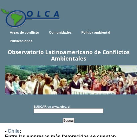
Areas de conflicto
Comunidades
Política ambiental
Publicaciones
Observatorio Latinoamericano de Conflictos
Ambientales
BUSCAR
en
www.olca.cl
-
Chile
:
Entre las empresas más favorecidas se cuentan