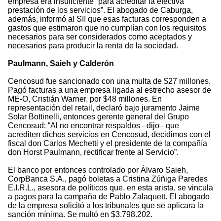
empresa era insuficiente “para acreditar la efectiva
prestación de los servicios”. El abogado de Caburga,
además, informó al SII que esas facturas corresponden a
gastos que estimaron que no cumplían con los requisitos
necesarios para ser considerados como aceptados y
necesarios para producir la renta de la sociedad.
Paulmann, Saieh y Calderón
Cencosud fue sancionado con una multa de $27 millones.
Pagó facturas a una empresa ligada al estrecho asesor de
ME-O, Cristián Warner, por $48 millones. En
representación del retail, declaró bajo juramento Jaime
Solar Bottinelli, entonces gerente general del Grupo
Cencosud: “Al no encontrar respaldos –dijo– que
acrediten dichos servicios en Cencosud, decidimos con el
fiscal don Carlos Mechetti y el presidente de la compañía
don Horst Paulmann, rectificar frente al Servicio”.
El banco por entonces controlado por Álvaro Saieh,
CorpBanca S.A., pagó boletas a Cristina Zúñiga Paredes
E.I.R.L., asesora de políticos que, en esta arista, se vincula
a pagos para la campaña de Pablo Zalaquett. El abogado
de la empresa solicitó a los tribunales que se aplicara la
sanción mínima. Se multó en $3.798.202.