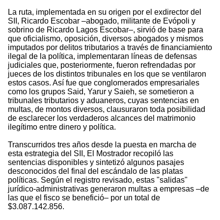
La ruta, implementada en su origen por el exdirector del
SII, Ricardo Escobar –abogado, militante de Evópoli y
sobrino de Ricardo Lagos Escobar–, sirvió de base para
que oficialismo, oposición, diversos abogados y mismos
imputados por delitos tributarios a través de financiamiento
ilegal de la política, implementaran líneas de defensas
judiciales que, posteriormente, fueron refrendadas por
jueces de los distintos tribunales en los que se ventilaron
estos casos. Así fue que conglomerados empresariales
como los grupos Said, Yarur y Saieh, se sometieron a
tribunales tributarios y aduaneros, cuyas sentencias en
multas, de montos diversos, clausuraron toda posibilidad
de esclarecer los verdaderos alcances del matrimonio
ilegítimo entre dinero y política.
Transcurridos tres años desde la puesta en marcha de
esta estrategia del SII, El Mostrador recopiló las
sentencias disponibles y sintetizó algunos pasajes
desconocidos del final del escándalo de las platas
políticas. Según el registro revisado, estas "salidas"
jurídico-administrativas generaron multas a empresas –de
las que el fisco se benefició– por un total de
$3.087.142.856.