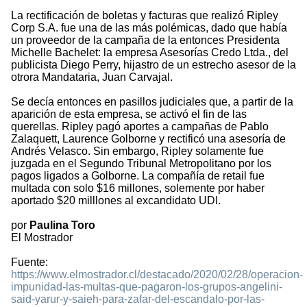
La rectificación de boletas y facturas que realizó Ripley
Corp S.A. fue una de las más polémicas, dado que había
un proveedor de la campaña de la entonces Presidenta
Michelle Bachelet: la empresa Asesorías Credo Ltda., del
publicista Diego Perry, hijastro de un estrecho asesor de la
otrora Mandataria, Juan Carvajal.
Se decía entonces en pasillos judiciales que, a partir de la
aparición de esta empresa, se activó el fin de las
querellas. Ripley pagó aportes a campañas de Pablo
Zalaquett, Laurence Golborne y rectificó una asesoría de
Andrés Velasco. Sin embargo, Ripley solamente fue
juzgada en el Segundo Tribunal Metropolitano por los
pagos ligados a Golborne. La compañía de retail fue
multada con solo $16 millones, solemente por haber
aportado $20 milllones al excandidato UDI.
por
Paulina Toro
El Mostrador
Fuente:
https://www.elmostrador.cl/destacado/2020/02/28/operacion-
impunidad-las-multas-que-pagaron-los-grupos-angelini-
said-yarur-y-saieh-para-zafar-del-escandalo-por-las-