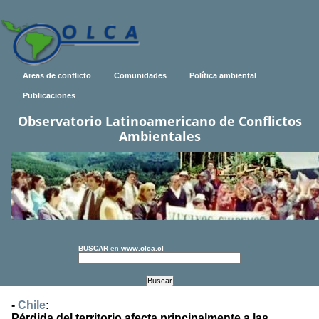
Areas de conflicto
Comunidades
Política ambiental
Publicaciones
Observatorio Latinoamericano de Conflictos
Ambientales
BUSCAR
en
www.olca.cl
-
Chile
:
Pérdida del territorio afecta principalmente a las