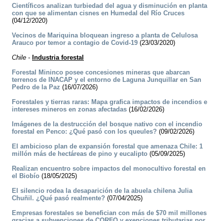
Científicos analizan turbiedad del agua y disminución en planta
con que se alimentan cisnes en Humedal del Río Cruces
(04/12/2020)
Vecinos de Mariquina bloquean ingreso a planta de Celulosa
Arauco por temor a contagio de Covid-19
(23/03/2020)
Chile
-
Industria forestal
Forestal Mininco posee concesiones mineras que abarcan
terrenos de INACAP y el entorno de Laguna Junquillar en San
Pedro de la Paz
(16/07/2026)
Forestales y tierras raras: Mapa grafica impactos de incendios e
intereses mineros en zonas afectadas
(16/02/2026)
Imágenes de la destrucción del bosque nativo con el incendio
forestal en Penco: ¿Qué pasó con los queules?
(09/02/2026)
El ambicioso plan de expansión forestal que amenaza Chile: 1
millón más de hectáreas de pino y eucalipto
(05/09/2025)
Realizan encuentro sobre impactos del monocultivo forestal en
el Biobío
(18/05/2025)
El silencio rodea la desaparición de la abuela chilena Julia
Chuñil. ¿Qué pasó realmente?
(07/04/2025)
Empresas forestales se benefician con más de $70 mil millones
gracias a subvenciones de CORFO y exenciones tributarias por