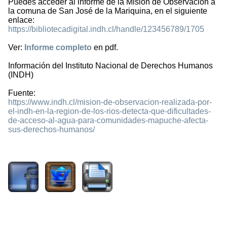
Puedes acceder al informe de la Misión de Observación a
la comuna de San José de la Mariquina, en el siguiente
enlace:
https://bibliotecadigital.indh.cl/handle/123456789/1705
Ver:
Informe completo
en pdf.
Información del Instituto Nacional de Derechos Humanos
(INDH)
Fuente:
https://www.indh.cl/mision-de-observacion-realizada-por-
el-indh-en-la-region-de-los-rios-detecta-que-dificultades-
de-acceso-al-agua-para-comunidades-mapuche-afecta-
sus-derechos-humanos/
3711