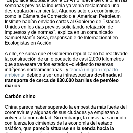
"La política adoptada por la EPA no llueve del cielo, en las
semanas previas la industria ya venía reclamando una
desregulación ambiental. Algunos actores económicos
como la Cámara de Comercio o el American Petroleum
Institute habían enviado cartas al Gobierno de Estados
Unidos en los días previos solicitando relajación de
impuestos y de normas", explica en un comunicado
Samuel Martín-Sosa, responsable de Internacional en
Ecologistas en Acción.
A ello, se suma que el Gobierno republicano ha reactivado
la construcción de un oleoducto de casi 2.000 kilómetros
que atravesará varios estados –dividiendo reservas
indígenas norteamericanas– y
tendrá un gran impacto
ambiental
debido a ser una infraestructura
destinada al
transporte de cerca de 830.000 barriles de petróleo
diarios
.
Carbón chino
China parece haber superado la embestida más fuerte del
coronavirus y algunas de sus ciudades ya empiezan a
volver a la normalidad. Sin embargo, la crisis ha sacudido
con fuerza los cimientos de la economía del estado
asiático, que
parecía situarse en la senda hacia la