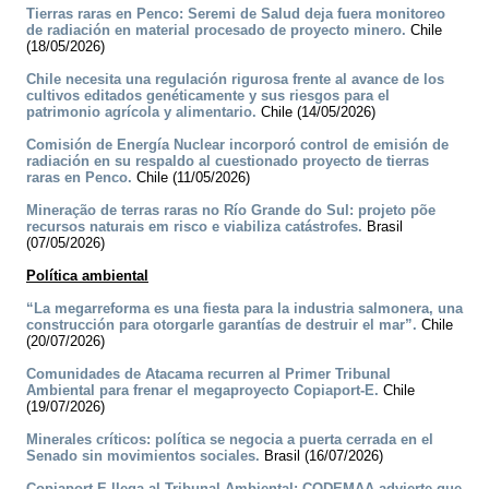
Tierras raras en Penco: Seremi de Salud deja fuera monitoreo
de radiación en material procesado de proyecto minero.
Chile
(18/05/2026)
Chile necesita una regulación rigurosa frente al avance de los
cultivos editados genéticamente y sus riesgos para el
patrimonio agrícola y alimentario.
Chile (14/05/2026)
Comisión de Energía Nuclear incorporó control de emisión de
radiación en su respaldo al cuestionado proyecto de tierras
raras en Penco.
Chile (11/05/2026)
Mineração de terras raras no Río Grande do Sul: projeto põe
recursos naturais em risco e viabiliza catástrofes.
Brasil
(07/05/2026)
Política ambiental
“La megarreforma es una fiesta para la industria salmonera, una
construcción para otorgarle garantías de destruir el mar”.
Chile
(20/07/2026)
Comunidades de Atacama recurren al Primer Tribunal
Ambiental para frenar el megaproyecto Copiaport-E.
Chile
(19/07/2026)
Minerales críticos: política se negocia a puerta cerrada en el
Senado sin movimientos sociales.
Brasil (16/07/2026)
Copiaport-E llega al Tribunal Ambiental: CODEMAA advierte que