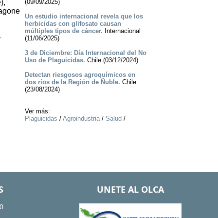
),
(09/09/2025)
Ragone
Un estudio internacional revela que los
herbicidas con glifosato causan
múltiples tipos de cáncer.
Internacional
-
(11/06/2025)
3 de Diciembre: Día Internacional del No
Uso de Plaguicidas.
Chile (03/12/2024)
Detectan riesgosos agroquímicos en
dos ríos de la Región de Ñuble.
Chile
(23/08/2024)
Ver más:
Plaguicidas
/
Agroindustria
/
Salud
/
S
UNETE AL OLCA
0