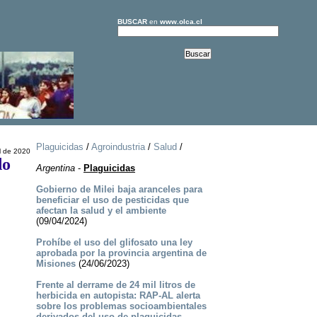
BUSCAR
en
www.olca.cl
Plaguicidas
/
Agroindustria
/
Salud
/
l de 2020
do
Argentina
-
Plaguicidas
Gobierno de Milei baja aranceles para
beneficiar el uso de pesticidas que
afectan la salud y el ambiente
(09/04/2024)
Prohíbe el uso del glifosato una ley
aprobada por la provincia argentina de
Misiones
(24/06/2023)
Frente al derrame de 24 mil litros de
herbicida en autopista: RAP-AL alerta
sobre los problemas socioambientales
derivados del uso de plaguicidas