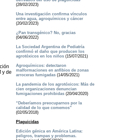
(28/02/2023)
Una investigación confirma vínculos
entre agua, agroquímicos y cáncer
(20/02/2023)
¿Pan transgénico? No, gracias
(04/06/2022)
La Sociedad Argentina de Pediatría
confirmó el daño que producen los
agrotóxicos en los niños
(15/07/2021)
Agroquímicos: detectaron
ición
malformaciones en anfibios de zonas
M y de
arroceras fumigadas
(14/05/2021)
La pandemia de los agrotóxicos: Más de
cien organizaciones denuncian
fumigaciones prohibidas
(20/04/2020)
“Deberíamos preocuparnos por la
calidad de lo que comemos”
(02/05/2018)
Plaguicidas
Edición génica en América Latina:
peligros, trampas y problemas.