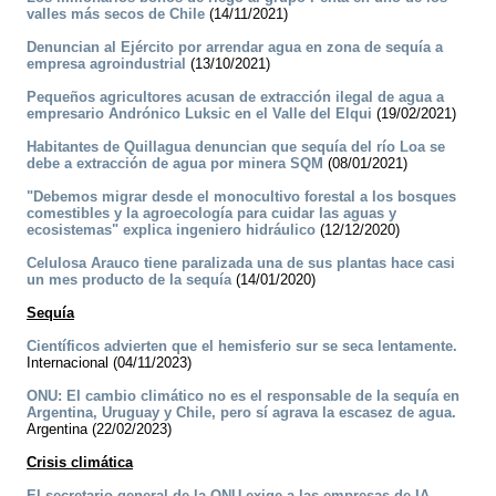
valles más secos de Chile
(14/11/2021)
Denuncian al Ejército por arrendar agua en zona de sequía a
empresa agroindustrial
(13/10/2021)
Pequeños agricultores acusan de extracción ilegal de agua a
empresario Andrónico Luksic en el Valle del Elqui
(19/02/2021)
Habitantes de Quillagua denuncian que sequía del río Loa se
debe a extracción de agua por minera SQM
(08/01/2021)
"Debemos migrar desde el monocultivo forestal a los bosques
comestibles y la agroecología para cuidar las aguas y
ecosistemas" explica ingeniero hidráulico
(12/12/2020)
Celulosa Arauco tiene paralizada una de sus plantas hace casi
un mes producto de la sequía
(14/01/2020)
Sequía
Científicos advierten que el hemisferio sur se seca lentamente.
Internacional (04/11/2023)
ONU: El cambio climático no es el responsable de la sequía en
Argentina, Uruguay y Chile, pero sí agrava la escasez de agua.
Argentina (22/02/2023)
Crisis climática
El secretario general de la ONU exige a las empresas de IA