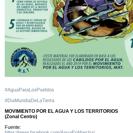
#AguaParaLosPueblos
#DiaMundiaDeLaTierra
MOVIMIENTO POR EL AGUA Y LOS TERRITORIOS
(Zonal Centro)
Fuente:
https://www.facebook.com/AguaEnMarcha/