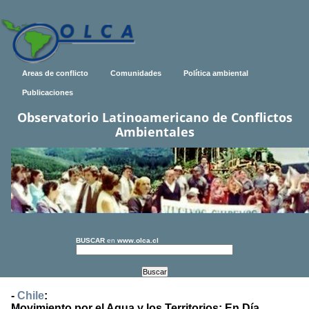
Areas de conflicto
Comunidades
Política ambiental
Publicaciones
Observatorio Latinoamericano de Conflictos
Ambientales
BUSCAR
en
www.olca.cl
-
Chile
:
Movimiento por el Agua y los Territorios: En Día