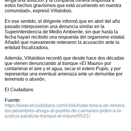
tenga una solución y la compañía minera responda a
estos hechos gravísimos que está ocurriendo en nuestra
comunidad», expresó Villalobos.
En ese sentido, el dirigente informó que en abril del año
pasado interpusieron una denuncia similar en la
Superintendencia de Medio Ambiente, sin que hasta la
fecha hayan recibido una respuesta del organismo estatal.
Añadió que nuevamente reiteraron la acusación ante la
entidad fiscalizadora.
Además, Villalobos recordó que desde hace dos décadas
que vienen denunciando al tranque «El Mauro» por
contaminar el aire y el agua, secar el estero Pupío, y por
representar una eventual amenaza ante un derrumbe por
terremoto o aluvión.
El Ciudadano
Fuente:
https://www.elciudadano.com/chile/nube-toxica-de-minera-
los-pelambres-ahoga-al-pueblo-de-caimanes-piden-a-la-
justicia-paralizar-tranque-el-mauro/05/21/
2376