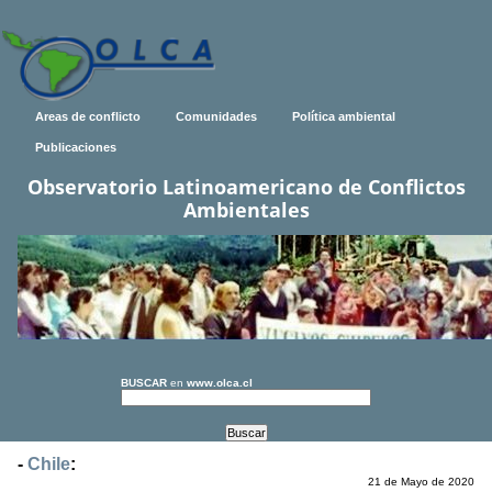
Areas de conflicto
Comunidades
Política ambiental
Publicaciones
Observatorio Latinoamericano de Conflictos
Ambientales
BUSCAR
en
www.olca.cl
-
Chile
:
21 de Mayo de 2020