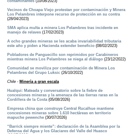
contaminantes
(10/08/2023)
Vecinos de Choapa Viejo protestan por contaminación y Minera
Los Pelambres interpone recurso de protección en su contra
(28/04/2023)
SMA aplica multa a minera Los Pelambres tras incidente en
manejo de relaves
(17/02/2023)
A ocho grandes mineras se les acaba invariabilidad tributaria
este año y piden a Hacienda extender beneficio
(08/02/2023)
Pobladores de Panguecillo son reprimidos por Carabineros
mientras minera Los Pelambres se niega al diálogo
(23/12/2022)
Comunidad se moviliza por contaminación de Minera Los
Pelambres del Grupo Luksic
(26/10/2022)
Chile
-
Minería a gran escala
Hualqui: Mateada y conversatorio sobre la fiebre de
concesiones mineras y la amenaza de las tierras raras en la
Cordillera de la Costa
(05/08/2026)
Empresa china que construye Central Rucalhue mantiene
concesiones mineras sobre 1.610 hectáreas en territorio
mapuche pewenche
(30/07/2026)
“Barrick siempre miente”: declaración de la Asamblea por la
Defensa del Agua y los Glaciares del Valle del Huasco