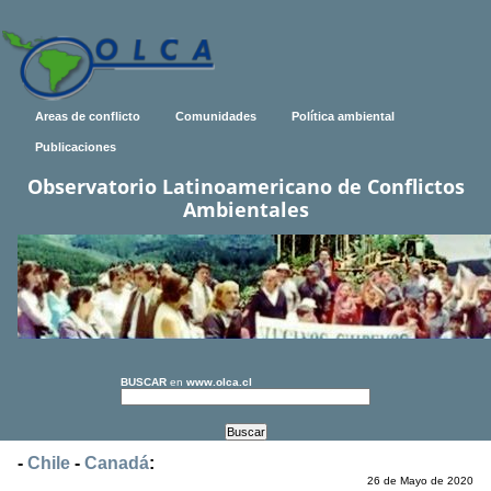
Areas de conflicto
Comunidades
Política ambiental
Publicaciones
Observatorio Latinoamericano de Conflictos
Ambientales
BUSCAR
en
www.olca.cl
-
Chile
-
Canadá
:
26 de Mayo de 2020