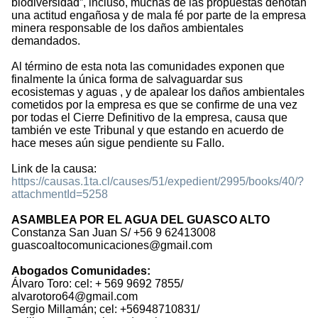
biodiversidad”, incluso, muchas de las propuestas denotan
una actitud engañosa y de mala fé por parte de la empresa
minera responsable de los daños ambientales
demandados.
Al término de esta nota las comunidades exponen que
finalmente la única forma de salvaguardar sus
ecosistemas y aguas , y de apalear los daños ambientales
cometidos por la empresa es que se confirme de una vez
por todas el Cierre Definitivo de la empresa, causa que
también ve este Tribunal y que estando en acuerdo de
hace meses aún sigue pendiente su Fallo.
Link de la causa:
https://causas.1ta.cl/causes/51/expedient/2995/books/40/?
attachmentId=5258
ASAMBLEA POR EL AGUA DEL GUASCO ALTO
Constanza San Juan S/ +56 9 62413008
guascoaltocomunicaciones@gmail.com
Abogados Comunidades:
Álvaro Toro: cel: + 569 9692 7855/
alvarotoro64@gmail.com
Sergio Millamán; cel: +56948710831/