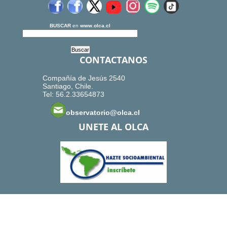
BUSCAR
en
www.olca.cl
CONTACTANOS
Compañía de Jesús 2540
Santiago, Chile.
Tel: 56.2.33654873
observatorio@olca.cl
UNETE AL OLCA