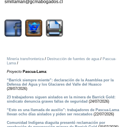
smillaman@gcmabogados.cl
1204
Minería transfronteriza
/
Destrucción de fuentes de agua
/
Pascua-
Lama
/
Proyecto
Pascua-Lama
:
“Barrick siempre miente”: declaración de la Asamblea por la
Defensa del Agua y los Glaciares del Valle del Huasco
(28/07/2026)
23 trabajadores siguen aislados en la minera de Barrick Gold:
sindicato denuncia graves fallas de seguridad
(24/07/2026)
“Esto es una llamada de auxilio”: trabajadores de Pascua-Lama
llevan ocho días aislados y piden ser rescatados
(22/07/2026)
Comunidad Indígena diaguita presentó reclamación por
aprobación de prospección minera de Barrick Gold
(15/07/2026)