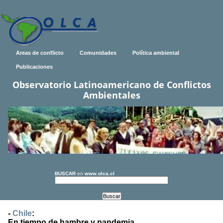
Areas de conflicto
Comunidades
Política ambiental
Publicaciones
Observatorio Latinoamericano de Conflictos
Ambientales
BUSCAR
en
www.olca.cl
-
Chile
:
En tiempo de hambre y pandemia