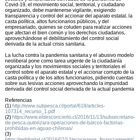
Covid-19, el movimiento social, territorial, y ciudadano
organizado, debe mantenerse vigilante, exigiendo
transparencia y control del accionar del aparato estatal, la
casta política, altos funcionarios públicos, y del
empresariado, quienes se coluden para realizar acciones
que afectan el bien común y los derechos ciudadanos,
aprovechándose el debilitamiento del control social
derivada de la actual crisis sanitaria.
La lucha contra la pandemia sanitaria y el abusivo modelo
neoliberal pone como tarea urgente de la ciudadanía
organizada y los movimientos sociales y territoriales el
control sobre el aparato estatal y el accionar corrupto de la
casta política y de los altos funcionarios, pidiendo cuentas
sobre sus lesivas acciones aprovechando la impunidad
derivada del control social derivada de la actual pandemia
Referencias
(1)
http://www.subpesca.cl/portal/618/articles-
107314_recurso_1.pdf
(2)
https://www.eldesconcierto.cl/2016/11/13/subsecretario-
de-pesca-autorizara-operaciones-de-barcos-factorias-
prohibidas-en-aguas-chilenas/
(3)
https://reddigital.cl/2016/07/12/ecoceanos_financiamiento/