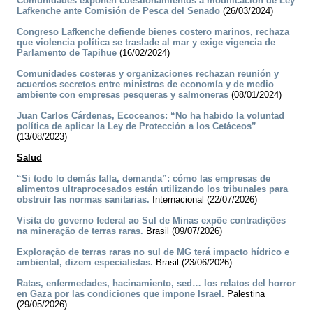
Comunidades exponen cuestionamientos a modificación de Ley
Lafkenche ante Comisión de Pesca del Senado
(26/03/2024)
Congreso Lafkenche defiende bienes costero marinos, rechaza
que violencia política se traslade al mar y exige vigencia de
Parlamento de Tapihue
(16/02/2024)
Comunidades costeras y organizaciones rechazan reunión y
acuerdos secretos entre ministros de economía y de medio
ambiente con empresas pesqueras y salmoneras
(08/01/2024)
Juan Carlos Cárdenas, Ecoceanos: “No ha habido la voluntad
política de aplicar la Ley de Protección a los Cetáceos”
(13/08/2023)
Salud
“Si todo lo demás falla, demanda”: cómo las empresas de
alimentos ultraprocesados están utilizando los tribunales para
obstruir las normas sanitarias.
Internacional (22/07/2026)
Visita do governo federal ao Sul de Minas expõe contradições
na mineração de terras raras.
Brasil (09/07/2026)
Exploração de terras raras no sul de MG terá impacto hídrico e
ambiental, dizem especialistas.
Brasil (23/06/2026)
Ratas, enfermedades, hacinamiento, sed… los relatos del horror
en Gaza por las condiciones que impone Israel.
Palestina
(29/05/2026)