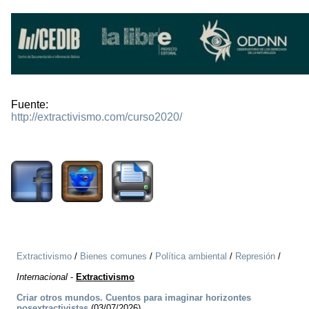
Fuente:
http://extractivismo.com/curso2020/
1769
Extractivismo
/
Bienes comunes
/
Política ambiental
/
Represión
/
Internacional
-
Extractivismo
Criar otros mundos. Cuentos para imaginar horizontes
posextractivistas
(03/07/2026)