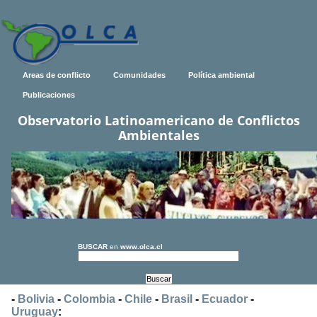
Areas de conflicto
Comunidades
Política ambiental
Publicaciones
Observatorio Latinoamericano de Conflictos
Ambientales
BUSCAR
en
www.olca.cl
-
Bolivia
-
Colombia
-
Chile
-
Brasil
-
Ecuador
-
Uruguay
: