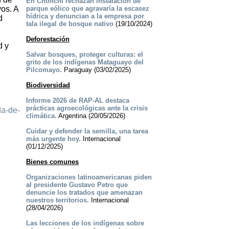
En Chonchi rechazan instalación de
vos. A
parque eólico que agravaría la escasez
hídrica y denuncian a la empresa por
d
tala ilegal de bosque nativo
(19/10/2024)
Deforestación
d y
Salvar bosques, proteger culturas: el
grito de los indígenas Mataguayo del
Pilcomayo.
Paraguay (03/02/2025)
Biodiversidad
Informe 2026 de RAP-AL destaca
prácticas agroecológicas ante la crisis
da-de-
climática.
Argentina (20/05/2026)
Cuidar y defender la semilla, una tarea
más urgente hoy.
Internacional
(01/12/2025)
Bienes comunes
Organizaciones latinoamericanas piden
al presidente Gustavo Petro que
denuncie los tratados que amenazan
nuestros territorios.
Internacional
(28/04/2026)
Las lecciones de los indígenas sobre