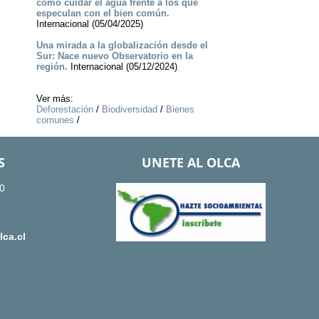
cómo cuidar el agua frente a los que
especulan con el bien común.
Internacional (05/04/2025)
Una mirada a la globalización desde el
Sur: Nace nuevo Observatorio en la
región.
Internacional (05/12/2024)
Ver más:
Deforestación
/
Biodiversidad
/
Bienes
comunes
/
S
UNETE AL OLCA
0
ca.cl