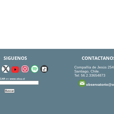
SIGUENOS
CONTACTANO
Compañía de Jesús 254
Santiago, Chile.
Tel: 56.2.33654873
CAR
en
www.olca.cl
observatorio@ol