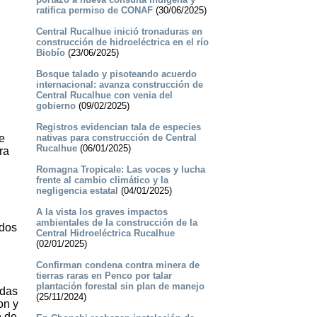
ratifica permiso de CONAF
(30/06/2025)
Central Rucalhue inició tronaduras en
construcción de hidroeléctrica en el río
Biobío
(23/06/2025)
Bosque talado y pisoteando acuerdo
internacional: avanza construcción de
Central Rucalhue con venia del
gobierno
(09/02/2025)
Registros evidencian tala de especies
e
nativas para construcción de Central
Rucalhue
(06/01/2025)
ra
Romagna Tropicale: Las voces y lucha
frente al cambio climático y la
negligencia estatal
(04/01/2025)
A la vista los graves impactos
ambientales de la construcción de la
ados
Central Hidroeléctrica Rucalhue
(02/01/2025)
Confirman condena contra minera de
tierras raras en Penco por talar
plantación forestal sin plan de manejo
adas
(25/11/2024)
on y
n de