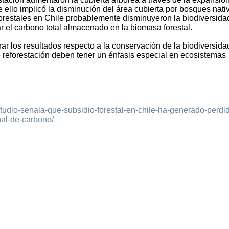
 ello implicó la disminución del área cubierta por bosques nati
 forestales en Chile probablemente disminuyeron la biodiversida
 el carbono total almacenado en la biomasa forestal.
ar los resultados respecto a la conservación de la biodiversida
de reforestación deben tener un énfasis especial en ecosistemas
studio-senala-que-subsidio-forestal-en-chile-ha-generado-perdi
nal-de-carbono/