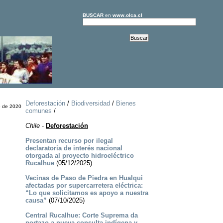
BUSCAR
en
www.olca.cl
Deforestación
/
Biodiversidad
/
Bienes
o de 2020
comunes
/
Chile
-
Deforestación
Presentan recurso por ilegal
declaratoria de interés nacional
otorgada al proyecto hidroeléctrico
Rucalhue
(05/12/2025)
Vecinas de Paso de Piedra en Hualqui
afectadas por supercarretera eléctrica:
“Lo que solicitamos es apoyo a nuestra
causa”
(07/10/2025)
Central Rucalhue: Corte Suprema da
portazo a nueva consulta indígena y