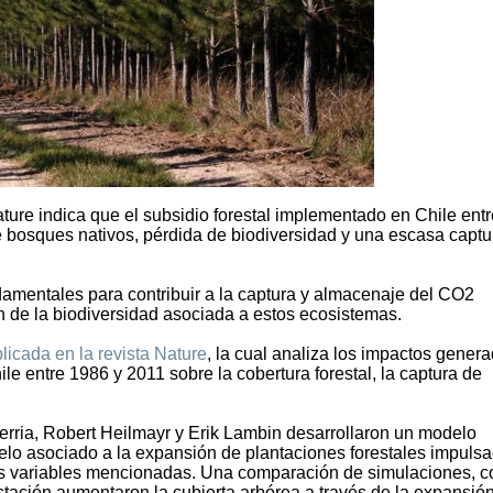
ture indica que el subsidio forestal implementado en Chile entr
e bosques nativos, pérdida de biodiversidad y una escasa captu
damentales para contribuir a la captura y almacenaje del CO2
n de la biodiversidad asociada a estos ecosistemas.
licada en la revista Nature
, la cual analiza los impactos gener
le entre 1986 y 2011 sobre la cobertura forestal, la captura de
verria, Robert Heilmayr y Erik Lambin desarrollaron un modelo
elo asociado a la expansión de plantaciones forestales impuls
las variables mencionadas. Una comparación de simulaciones, c
estación aumentaron la cubierta arbórea a través de la expansió