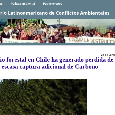
es
Política ambiental
Publicaciones
rio Latinoamericano de Conflictos Ambientales
24 de Juni
io forestal en Chile ha generado perdida de
a escasa captura adicional de Carbono