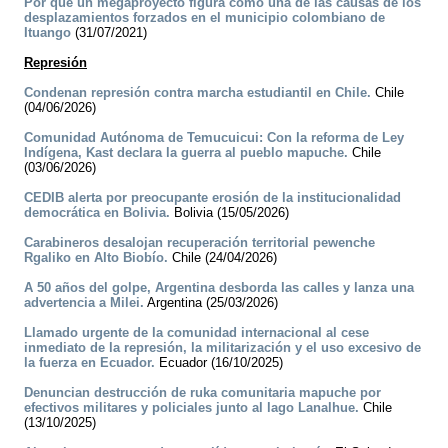
Por qué un megaproyecto figura como una de las causas de los
desplazamientos forzados en el municipio colombiano de
Ituango
(31/07/2021)
Represión
Condenan represión contra marcha estudiantil en Chile.
Chile
(04/06/2026)
Comunidad Autónoma de Temucuicui: Con la reforma de Ley
Indígena, Kast declara la guerra al pueblo mapuche.
Chile
(03/06/2026)
CEDIB alerta por preocupante erosión de la institucionalidad
democrática en Bolivia.
Bolivia (15/05/2026)
Carabineros desalojan recuperación territorial pewenche
Rgaliko en Alto Biobío.
Chile (24/04/2026)
A 50 años del golpe, Argentina desborda las calles y lanza una
advertencia a Milei.
Argentina (25/03/2026)
Llamado urgente de la comunidad internacional al cese
inmediato de la represión, la militarización y el uso excesivo de
la fuerza en Ecuador.
Ecuador (16/10/2025)
Denuncian destrucción de ruka comunitaria mapuche por
efectivos militares y policiales junto al lago Lanalhue.
Chile
(13/10/2025)