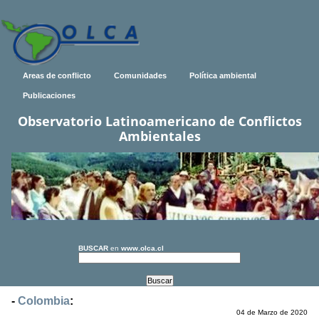
Areas de conflicto
Comunidades
Política ambiental
Publicaciones
Observatorio Latinoamericano de Conflictos
Ambientales
BUSCAR
en
www.olca.cl
-
Colombia
:
04 de Marzo de 2020