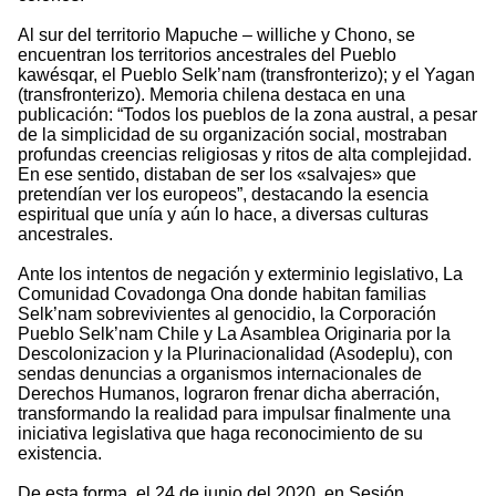
Al sur del territorio Mapuche – williche y Chono, se
encuentran los territorios ancestrales del Pueblo
kawésqar, el Pueblo Selk’nam (transfronterizo); y el Yagan
(transfronterizo). Memoria chilena destaca en una
publicación: “Todos los pueblos de la zona austral, a pesar
de la simplicidad de su organización social, mostraban
profundas creencias religiosas y ritos de alta complejidad.
En ese sentido, distaban de ser los «salvajes» que
pretendían ver los europeos”, destacando la esencia
espiritual que unía y aún lo hace, a diversas culturas
ancestrales.
Ante los intentos de negación y exterminio legislativo, La
Comunidad Covadonga Ona donde habitan familias
Selk’nam sobrevivientes al genocidio, la Corporación
Pueblo Selk’nam Chile y La Asamblea Originaria por la
Descolonizacion y la Plurinacionalidad (Asodeplu), con
sendas denuncias a organismos internacionales de
Derechos Humanos, lograron frenar dicha aberración,
transformando la realidad para impulsar finalmente una
iniciativa legislativa que haga reconocimiento de su
existencia.
De esta forma, el 24 de junio del 2020, en Sesión