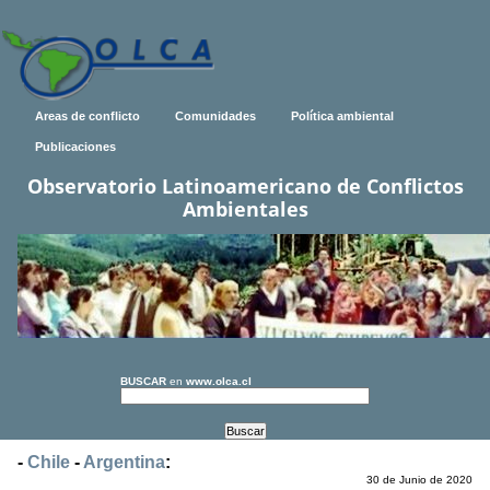
Areas de conflicto
Comunidades
Política ambiental
Publicaciones
Observatorio Latinoamericano de Conflictos
Ambientales
BUSCAR
en
www.olca.cl
-
Chile
-
Argentina
:
30 de Junio de 2020