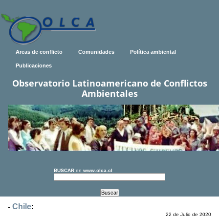
Areas de conflicto
Comunidades
Política ambiental
Publicaciones
Observatorio Latinoamericano de Conflictos
Ambientales
BUSCAR
en
www.olca.cl
-
Chile
:
22 de Julio de 2020