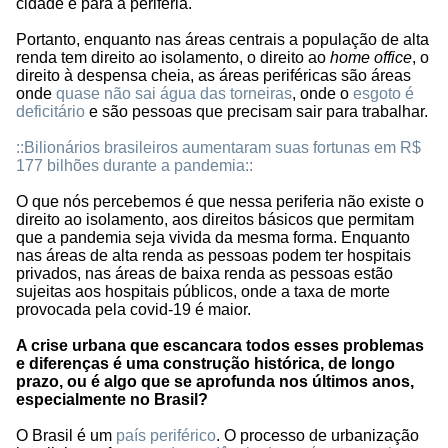
cidade e para a periferia.
Portanto, enquanto nas áreas centrais a população de alta
renda tem direito ao isolamento, o direito ao
home office
, o
direito à despensa cheia, as áreas periféricas são áreas
onde
quase não sai água das torneiras
, onde o
esgoto é
deficitário
e são pessoas que precisam sair para trabalhar.
::Bilionários brasileiros aumentaram suas fortunas em R$
177 bilhões durante a pandemia::
O que nós percebemos é que nessa periferia não existe o
direito ao isolamento, aos direitos básicos que permitam
que a pandemia seja vivida da mesma forma. Enquanto
nas áreas de alta renda as pessoas podem ter hospitais
privados, nas áreas de baixa renda as pessoas estão
sujeitas aos hospitais públicos, onde a taxa de morte
provocada pela covid-19 é maior.
A crise urbana que escancara todos esses problemas
e diferenças é uma construção histórica, de longo
prazo, ou é algo que se aprofunda nos últimos anos,
especialmente no Brasil?
O Brasil é um
país periférico
. O processo de urbanização