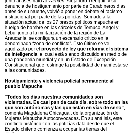
junto al asesinato al
Werkén
, Alejandro Treuquil, y su
denuncia de hostigamiento por parte de Carabineros días
antes de su muerte, volvió a poner en debate el racismo
institucional por parte de las policías. Sumado a la
situación actual de los 27 presos políticos mapuche en
huelga de hambre en las cárceles de Temuco, Angol y
Lebu, junto a la militarización de la región de La
Araucanía, se configura un escenario crítico en la
denominada “zona de conflicto”. Esto último se ve
agudizado por el
proyecto de ley que reforma el sistema
de inteligencia
, el cual está siendo discutido en medio de
una pandemia mundial y en un Estado de Excepción
Constitucional que restringe la posibilidad de manifestarse
a las comunidades.
Hostigamiento y violencia policial permanente al
pueblo Mapuche
“Todos los días nuestras comunidades son
violentadas. Es casi pan de cada día, sobre todo en las
que son autónomas y las que están en vías de serlo”
,
comenta Magdalena Chicagual, de la organización de
Mujeres Mapuche Autoconvocadas. En su análisis, este
conflicto histórico con las policías data desde que el
Estado chileno comienza a ocupar las tierras del