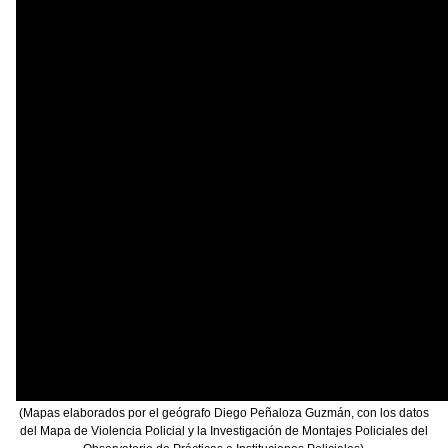
(Mapas elaborados por el geógrafo Diego Peñaloza Guzmán, con los datos
del Mapa de Violencia Policial y la Investigación de Montajes Policiales del