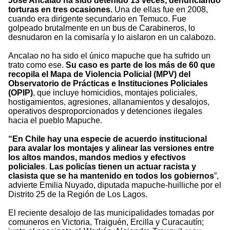
José Ancalao ha sido detenido 13 veces, denunciando
torturas en tres ocasiones.
Una de ellas fue en 2008,
cuando era dirigente secundario en Temuco. Fue
golpeado brutalmente en un bus de Carabineros, lo
desnudaron en la comisaría y lo aislaron en un calabozo.
Ancalao no ha sido el único mapuche que ha sufrido un
trato como ese.
Su caso es parte de los más de 60 que
recopila el Mapa de Violencia Policial (MPV) del
Observatorio de Prácticas e Instituciones Policiales
(OPIP)
, que incluye homicidios, montajes policiales,
hostigamientos, agresiones, allanamientos y desalojos,
operativos desproporcionados y detenciones ilegales
hacia el pueblo Mapuche.
“En Chile hay una especie de acuerdo institucional
para avalar los montajes y alinear las versiones entre
los altos mandos, mandos medios y efectivos
policiales
.
Las policías tienen un actuar racista y
clasista que se ha mantenido en todos los gobiernos
”,
advierte Emilia Nuyado, diputada mapuche-huilliche por el
Distrito 25 de la Región de Los Lagos.
El reciente desalojo de las municipalidades tomadas por
comuneros en Victoria, Traiguén, Ercilla y Curacautín;