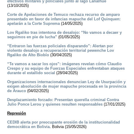
efectivos militares y policiales junto al lago Lanalhue
(13/10/2025)
Corte de Apelaciones de Temuco rechaza recurso de amparo
presentado en favor de infancias mapuche del Lof Quinquen:
apelarán a la Corte Suprema
(14/05/2025)
Lov Rgaliko tras intentona de desalojo: “No vamos a decaer y
seguimos en pie de lucha”
(01/05/2025)
“Entraron las fuerzas policiales disparando”: Alertan por
violento desalojo a recuperación territorial pewenche Lov
Rgaliko de Alto Biobío
(30/04/2025)
“Te vamos a sacar los ojos”: imágenes revelan cómo Claudio
Crespo y su equipo de Fuerzas Especiales enfrentaban ataques
durante el estallido social
(28/04/2025)
Organizaciones internacionales denuncian Ley de Usurpación y
exigen absolución de mujer mapuche procesada en la provincia
de Arauco
(04/02/2025)
Desplazamiento forzado: Presentan querella criminal Contra
Julio Ponce Lerou y quienes resulten responsables
(17/01/2025)
Represión
CEDIB alerta por preocupante erosión de la institucionalidad
democrática en Bolivia.
Bolivia (15/05/2026)