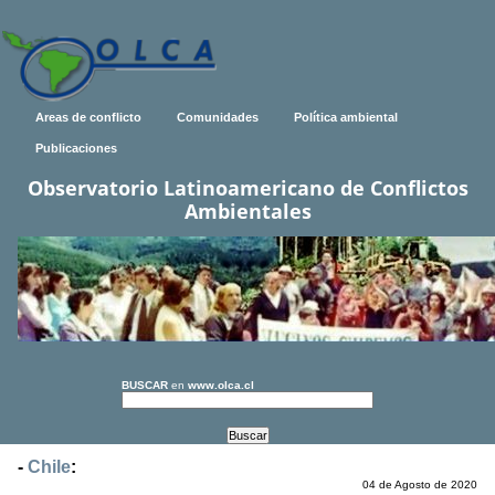
Areas de conflicto
Comunidades
Política ambiental
Publicaciones
Observatorio Latinoamericano de Conflictos
Ambientales
BUSCAR
en
www.olca.cl
-
Chile
:
04 de Agosto de 2020