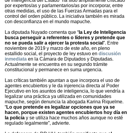
de inteligencia del Estado” ha sido ampliamente criticado
por expertos/as y parlamentarios/as por incorporar, entre
otras medidas, el uso de las Fuerzas Armadas para el
control del orden público. La iniciativa también es mirada
con desconfianza en el mundo mapuche.
La diputada Nuyado comenta que “
la Ley de Inteligencia
busca perseguir a referentes o líderes y pretende que
no se pueda salir a ejercer la protesta social
”. Entre
noviembre de 2019 y marzo de este año, en pleno
estallido social, el proyecto de ley estuvo en
discusión
inmediata
en la Cámara de Diputados y Diputadas.
Actualmente se encuentra en su segundo trámite
constitucional y permanece en suma urgencia.
Las críticas también apuntan a que incorpora el uso de
agentes encubiertos y le da injerencia directa al Poder
Ejecutivo en los asuntos de inteligencia, lo que vendría a
legalizar una práctica ya utilizada en comunidades
mapuche, según denuncia la abogada Karina Riquelme.
“
Lo que pretende es legalizar opciones que ya se
hacen, porque existen agentes encubiertos hoy día en
la policía
y se utiliza hace muchos años aunque no esté
regulado legalmente”, advierte.