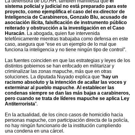
La defensora de DD.HH. también manifiesta que
el
sistema policial y judicial no está preparado para este
proyecto, como ejemplifica el caso del ex-director de
Inteligencia de Carabineros, Gonzalo Blu, acusado de
asociación ilícita, falsificación de instrumento público
reiterado y obstrucción a la investigación en el Caso
Huracán
. La abogada, quien fue intervenida
telefónicamente mientras trabajaba como defensa en este
caso, asegura que “ese es un ejemplo de lo mal que
funciona la inteligencia y no tiene ningún tipo de control”.
Las fuentes coinciden en que las estrategias y leyes de los
distintos gobiernos se han enfocado en militarizar y
criminalizar las zonas mapuche, más que en otras
soluciones. La diputada Nuyado explica que “
hay un
racismo absoluto y la intención de acallar las voces y
exterminar al pueblo mapuche
.
Al establecer las
condenas siempre se dan las más bajas a carabineros,
pero cuando se trata de líderes mapuche se aplica Ley
Antiterrorista
”.
En la actualidad, de los cinco casos de homicidio hacia
personas mapuche, con participación directa de la policía,
no hay ningún funcionario de la institución cumpliendo
una condena en una cárcel.