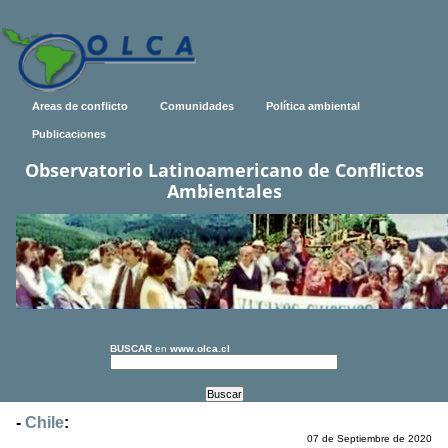
Areas de conflicto
Comunidades
Política ambiental
Publicaciones
Observatorio Latinoamericano de Conflictos
Ambientales
BUSCAR
en
www.olca.cl
-
Chile
:
07 de Septiembre de 2020