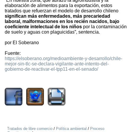
“En nuestra zona, que abrazó la agroindustria y la
elaboración de alimentos para la exportación, estos
tratados que refuerzan el modelo de desarrollo chileno
significan más enfermedades, más precariedad
laboral, malformaciones en los recién nacidos, bajo
coeficiente intelectual de los niños
por la contaminación
de suelo y aguas con plaguicidas”, sentencia.
por El Soberano
Fuente:
https://elsoberano.org/medioambiente-y-desarrollo/chile-
mejor-sin-tlc-se-declara-vigilante-ante-intento-del-
gobierno-de-reactivar-el-tpp11-en-el-senado/
1242
Tratados de libre comercio
/
Política ambiental
/
Proceso