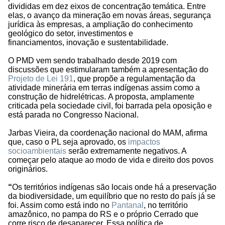
divididas em dez eixos de concentração temática. Entre
elas, o avanço da mineração em novas áreas, segurança
jurídica às empresas, a ampliação do conhecimento
geológico do setor, investimentos e
financiamentos, inovação e sustentabilidade.
O PMD vem sendo trabalhado desde 2019 com
discussões que estimularam também a apresentação do
Projeto de Lei 191
, que propõe a regulamentação da
atividade minerária em terras indígenas assim como a
construção de hidrelétricas. A proposta, amplamente
criticada pela sociedade civil, foi barrada pela oposição e
está parada no Congresso Nacional.
Jarbas Vieira, da coordenação nacional do MAM, afirma
que, caso o PL seja aprovado, os
impactos
socioambientais
serão extremamente negativos. A
começar pelo ataque ao modo de vida e direito dos povos
originários.
“
Os territórios indígenas são locais onde há a preservação
da biodiversidade, um equilíbrio que no resto do país já se
foi. Assim como está indo no
Pantanal
, no território
amazônico, no pampa do RS e o próprio Cerrado que
corre risco de desaparecer. Essa política de