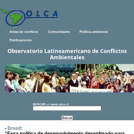
Areas de conflicto
Comunidades
Política ambiental
Publicaciones
Observatorio Latinoamericano de Conflictos
Ambientales
BUSCAR
en
www.olca.cl
-
Brasil
:
“Essa política de desenvolvimento desenfreado para