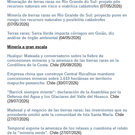
Mineração de terras raras no Río Grande do Sul: projeto põe
recursos naturais em risco e viabiliza catástrofes
(07/05/2026)
Minería de tierras raras en Río Grande do Sul: proyecto pone en
riesgo los recursos naturales y posibilita catástrofes
(07/05/2026)
Terras raras: Serra Verde impacta córregos em Goiás, diz
análise de órgão ambiental
(04/05/2026)
Minería a gran escala
Hualqui: Mateada y conversatorio sobre la fiebre de
concesiones mineras y la amenaza de las tierras raras en la
Cordillera de la Costa.
Chile (05/08/2026)
Empresa china que construye Central Rucalhue mantiene
concesiones mineras sobre 1.610 hectáreas en territorio
mapuche pewenche.
Chile (30/07/2026)
“Barrick siempre miente”: declaración de la Asamblea por la
Defensa del Agua y los Glaciares del Valle del Huasco.
Chile
(28/07/2026)
Madesal y el negocio de las tierras raras: las inversiones que su
presidente omitió ante la comunidad de Isla Santa María.
Chile
(27/07/2026)
Temporal expone la amenaza de los relaves y cuestiona el relato
de la “minería verde”.
Chile (27/07/2026)