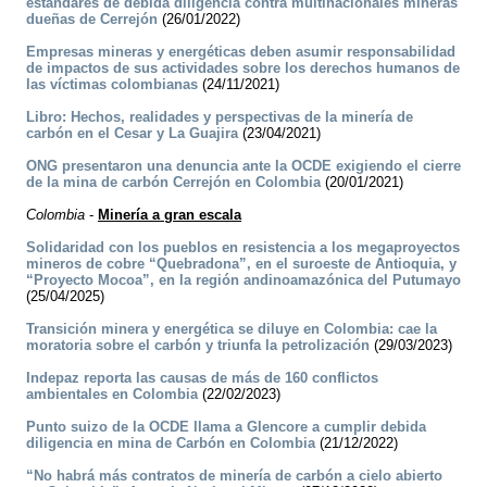
estándares de debida diligencia contra multinacionales mineras
dueñas de Cerrejón
(26/01/2022)
Empresas mineras y energéticas deben asumir responsabilidad
de impactos de sus actividades sobre los derechos humanos de
las víctimas colombianas
(24/11/2021)
Libro: Hechos, realidades y perspectivas de la minería de
carbón en el Cesar y La Guajira
(23/04/2021)
ONG presentaron una denuncia ante la OCDE exigiendo el cierre
de la mina de carbón Cerrejón en Colombia
(20/01/2021)
Colombia
-
Minería a gran escala
Solidaridad con los pueblos en resistencia a los megaproyectos
mineros de cobre “Quebradona”, en el suroeste de Antioquia, y
“Proyecto Mocoa”, en la región andinoamazónica del Putumayo
(25/04/2025)
Transición minera y energética se diluye en Colombia: cae la
moratoria sobre el carbón y triunfa la petrolización
(29/03/2023)
Indepaz reporta las causas de más de 160 conflictos
ambientales en Colombia
(22/02/2023)
Punto suizo de la OCDE llama a Glencore a cumplir debida
diligencia en mina de Carbón en Colombia
(21/12/2022)
“No habrá más contratos de minería de carbón a cielo abierto