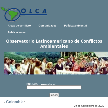
Areas de conflicto
Comunidades
Política ambiental
Publicaciones
Observatorio Latinoamericano de Conflictos
Ambientales
BUSCAR
en
www.olca.cl
-
Colombia
:
28 de Septiembre de 2020