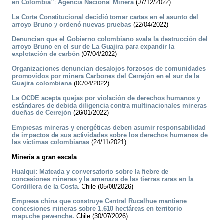
en Colombia”: Agencia Nacional Minera
(07/12/2022)
La Corte Constitucional decidió tomar cartas en el asunto del
arroyo Bruno y ordenó nuevas pruebas
(22/04/2022)
Denuncian que el Gobierno colombiano avala la destrucción del
arroyo Bruno en el sur de La Guajira para expandir la
explotación de carbón
(07/04/2022)
Organizaciones denuncian desalojos forzosos de comunidades
promovidos por minera Carbones del Cerrejón en el sur de la
Guajira colombiana
(06/04/2022)
La OCDE acepta quejas por violación de derechos humanos y
estándares de debida diligencia contra multinacionales mineras
dueñas de Cerrejón
(26/01/2022)
Empresas mineras y energéticas deben asumir responsabilidad
de impactos de sus actividades sobre los derechos humanos de
las víctimas colombianas
(24/11/2021)
Minería a gran escala
Hualqui: Mateada y conversatorio sobre la fiebre de
concesiones mineras y la amenaza de las tierras raras en la
Cordillera de la Costa.
Chile (05/08/2026)
Empresa china que construye Central Rucalhue mantiene
concesiones mineras sobre 1.610 hectáreas en territorio
mapuche pewenche.
Chile (30/07/2026)