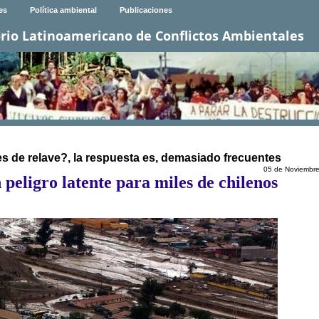
es
Política ambiental
Publicaciones
rio Latinoamericano de Conflictos Ambientales
s de relave?, la respuesta es, demasiado frecuentes
05 de Noviembr
peligro latente para miles de chilenos