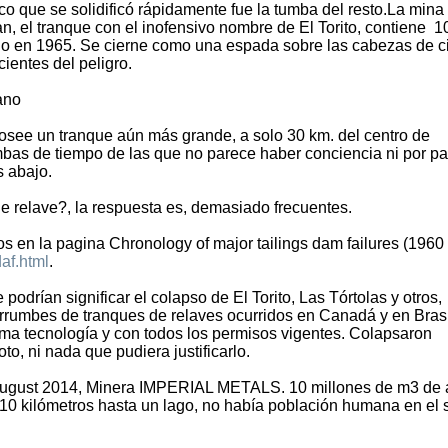
ico que se solidificó rápidamente fue la tumba del resto.La mina
, el tranque con el inofensivo nombre de El Torito, contiene 1
do en 1965. Se cierne como una espada sobre las cabezas de c
ientes del peligro.
ano
osee un tranque aún más grande, a solo 30 km. del centro de
bas de tiempo de las que no parece haber conciencia ni por pa
s abajo.
e relave?, la respuesta es, demasiado frecuentes.
os en la pagina Chronology of major tailings dam failures (1960
af.html
.
podrían significar el colapso de El Torito, Las Tórtolas y otros,
rrumbes de tranques de relaves ocurridos en Canadá y en Brasi
ima tecnología y con todos los permisos vigentes. Colapsaron
oto, ni nada que pudiera justificarlo.
August 2014, Minera IMPERIAL METALS. 10 millones de m3 de
ó 10 kilómetros hasta un lago, no había población humana en el 