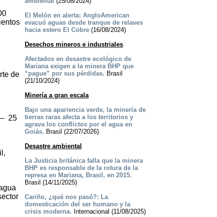
ambiental
(25/08/2024)
00
El Melón en alerta: AngloAmerican
ientos
evacuó aguas desde tranque de relaves
hacia estero El Cobre
(16/08/2024)
Desechos mineros e industriales
Afectados en desastre ecológico de
Mariana exigen a la minera BHP que
“pague” por sus pérdidas.
Brasil
rte de
(21/10/2024)
Minería a gran escala
Bajo una apariencia verde, la minería de
tierras raras afecta a los territorios y
 – 25
agrava los conflictos por el agua en
Goiás.
Brasil (22/07/2026)
Desastre ambiental
l,
La Justicia británica falla que la minera
BHP es responsable de la rotura de la
represa en Mariana, Brasil, en 2015.
Brasil (14/11/2025)
 agua
sector
Cariño, ¿qué nos pasó?: La
domesticación del ser humano y la
crisis moderna.
Internacional (11/08/2025)