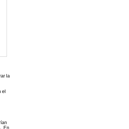
ar la
 el
rían
a. En