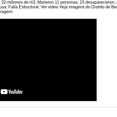
ó 32 millones de m3. Murieron 11 personas, 15 desaparecieron, 
usa: Falla Estructural. Ver video Veja imagens do Distrito de Be
rragem: