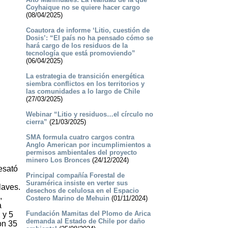
Coyhaique no se quiere hacer cargo
(08/04/2025)
Coautora de informe ‘Litio, cuestión de
Dosis’: “El país no ha pensado cómo se
hará cargo de los residuos de la
tecnología que está promoviendo”
(06/04/2025)
La estrategia de transición energética
siembra conflictos en los territorios y
las comunidades a lo largo de Chile
(27/03/2025)
Webinar “Litio y residuos…el círculo no
cierra”
(21/03/2025)
SMA formula cuatro cargos contra
Anglo American por incumplimientos a
permisos ambientales del proyecto
minero Los Bronces
(24/12/2024)
esató
Principal compañía Forestal de
Suramérica insiste en verter sus
laves.
desechos de celulosa en el Espacio
,
Costero Marino de Mehuin
(01/11/2024)
a
Fundación Mamitas del Plomo de Arica
 y 5
demanda al Estado de Chile por daño
on 35