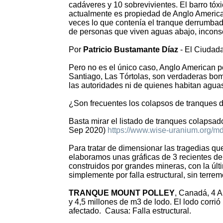
cadáveres y 10 sobrevivientes. El barro tóx
actualmente es propiedad de Anglo American
veces lo que contenía el tranque derrumba
de personas que viven aguas abajo, inconsc
Por
Patricio Bustamante Díaz
- El Ciudad
Pero no es el único caso, Anglo American p
Santiago, Las Tórtolas, son verdaderas bom
las autoridades ni de quienes habitan agua
¿Son frecuentes los colapsos de tranques d
Basta mirar el listado de tranques colapsad
Sep 2020)
https://www.wise-uranium.org/md
Para tratar de dimensionar las tragedias que 
elaboramos unas gráficas de 3 recientes de
construidos por grandes mineras, con la últ
simplemente por falla estructural, sin terrem
TRANQUE MOUNT POLLEY
, Canadá, 4 
y 4,5 millones de m3 de lodo. El lodo corri
afectado. Causa: Falla estructural.