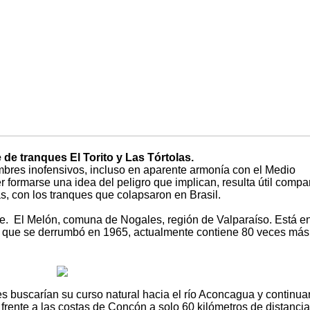
de tranques El Torito y Las Tórtolas.
bres inofensivos, incluso en aparente armonía con el Medio
 formarse una idea del peligro que implican, resulta útil compar
las, con los tranques que colapsaron en Brasil.
le. El Melón, comuna de Nogales, región de Valparaíso. Está en
e que se derrumbó en 1965, actualmente contiene 80 veces más
s buscarían su curso natural hacia el río Aconcagua y continua
 frente a las costas de Concón a solo 60 kilómetros de distanci