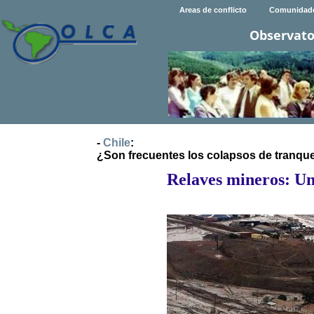
Areas de conflicto
Comunidad
Observato
-
Chile
:
¿Son frecuentes los colapsos de tranque
Relaves mineros: Un 