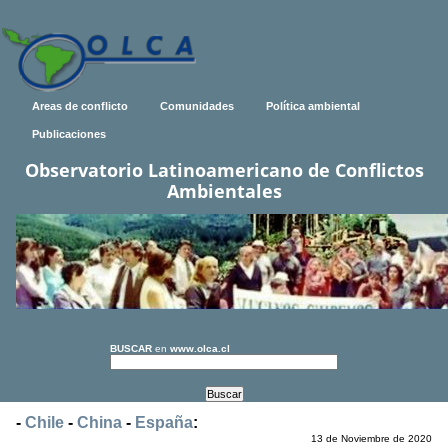
Areas de conflicto
Comunidades
Política ambiental
Publicaciones
Observatorio Latinoamericano de Conflictos
Ambientales
BUSCAR
en
www.olca.cl
-
Chile
-
China
-
España
:
13 de Noviembre de 2020