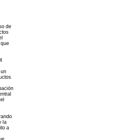
so de
ctos
el
, que
4
 un
uctos
ipación
entral
el
erando
y la
ito a
ue