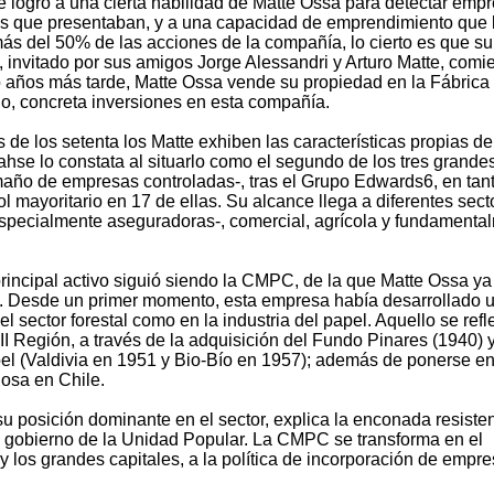
e logro a una cierta habilidad de Matte Ossa para detectar emp
ces que presentaban, y a una capacidad de emprendimiento que 
más del 50% de las acciones de la compañía, lo cierto es que su
 invitado por sus amigos Jorge Alessandri y Arturo Matte, comi
ro años más tarde, Matte Ossa vende su propiedad en la Fábrica
do, concreta inversiones en esta compañía.
 de los setenta los Matte exhiben las características propias de
se lo constata al situarlo como el segundo de los tres grande
maño de empresas controladas-, tras el Grupo Edwards6, en tan
ol mayoritario en 17 de ellas. Su alcance llega a diferentes sect
especialmente aseguradoras-, comercial, agrícola y fundamenta
principal activo siguió siendo la CMPC, de la que Matte Ossa ya
a. Desde un primer momento, esta empresa había desarrollado 
l sector forestal como en la industria del papel. Aquello se refl
II Región, a través de la adquisición del Fundo Pinares (1940) y
pel (Valdivia en 1951 y Bio-Bío en 1957); además de ponerse e
losa en Chile.
su posición dominante en el sector, explica la enconada resiste
el gobierno de la Unidad Popular. La CMPC se transforma en el
 y los grandes capitales, a la política de incorporación de empre