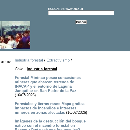
BUSCAR
en
www.olca.cl
Industria forestal
/
Extractivismo
/
e de 2020
Chile
-
Industria forestal
Forestal Mininco posee concesiones
mineras que abarcan terrenos de
INACAP y el entorno de Laguna
Junquillar en San Pedro de la Paz
(16/07/2026)
Forestales y tierras raras: Mapa grafica
impactos de incendios e intereses
mineros en zonas afectadas
(16/02/2026)
Imágenes de la destrucción del bosque
nativo con el incendio forestal en
Penco: ¿Qué pasó con los queules?