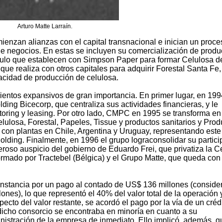
Arturo Matte Larraín.
ienzan alianzas con el capital transnacional e inician un proce
de negocios. En estas se incluyen su comercialización de produ
nculo que establecen con Simpson Paper para formar Celulosa d
a que realiza con otros capitales para adquirir Forestal Santa Fe
acidad de producción de celulosa.
mientos expansivos de gran importancia. En primer lugar, en 199
olding Bicecorp, que centraliza sus actividades financieras, y le
toring y leasing. Por otro lado, CMPC en 1995 se transforma en
elulosa, Forestal, Papeles, Tissue y productos sanitarios y Prod
 con plantas en Chile, Argentina y Uruguay, representando este
olding. Finalmente, en 1996 el grupo lograconsolidar su partic
eroso auspicio del gobierno de Eduardo Frei, que privatiza la C
ormado por Tractebel (Bélgica) y el Grupo Matte, que queda con 
a instancia por un pago al contado de US$ 136 millones (consid
lones), lo que representó el 40% del valor total de la operación 
cto del valor restante, se acordó el pago por la vía de un créd
 dicho consorcio se encontraba en minoría en cuanto a su
ministración de la empresa de inmediato. Ello implicó, además, q