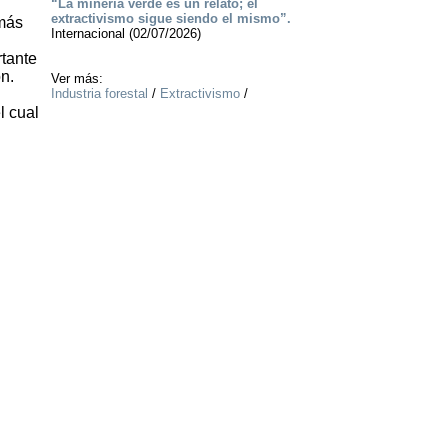
“La minería verde es un relato; el
extractivismo sigue siendo el mismo”.
 más
Internacional (02/07/2026)
rtante
n.
Ver más:
Industria forestal
/
Extractivismo
/
l cual