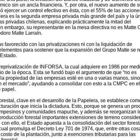
mico sin un ancla financiera. Y, por otra, el nuevo aumento de s
ió ejercer un control efectivo en ésta, con el 55% de las accione
elera es la segunda empresa privada más grande del país y la ú
s privadas chilenas, explicando prácticamente la mitad del
 sin embargo, su representante en la mesa directiva no es Matte 
odoro Matte Larraín.
s favorecido con las privatizaciones ni con la liquidación de
 elementos para sostener que la expansión del Grupo Matte se r
 Estado.
a reprivatización de INFORSA, la cual adquiere en 1986 por med
o de la época. Esta se fundó bajo el argumento de que “no es
 la propiedad de las empresas esté en una o varias manos, sin
n el mercado”, ayudando a consolidar con esto a la CMPC en el
e papel.
 forestal, clave en el desarrollo de la Papelera, se establece co
cturación que inicia la dictadura. Esto, porque se genera un pr
campesinos y comunidades mapuche, y además se reorganizan l
 producción forestal importantes extensiones de terreno conside
 con ello, el Estado apuesta a la consolidación del sector forest
 cual promulga el Decreto Ley 701 de 1974, que, entre otras cos
osto de la plantación, junto a exenciones tributarias para las
forestal.