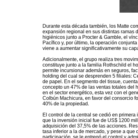
Durante esta década también, los Matte com
expansión regional en sus distintas ramas 
higiénicos junto a Procter & Gamble, el ví
Pacífico y, por último, la operación conjunt
viene a aumentar significativamente su cap
Adicionalmente, el grupo realiza tres movi
constituye junto a la familia Rothschild el h
permite incursionar además en seguros, fac
holding del cual se desprenden 5 filiales: C
de papel. En el segmento del tissue, cuenta
concepto un 47% de las ventas totales del h
en el sector energético, esta vez con el gen
Colbún Machicura, en favor del consorcio f
40% de la propiedad.
El control de la central se cedió en primer
que la inversión inicial fue de US$ 1200 mil
adquisición del 37,5% de las acciones. Respe
tasa inferior a la de mercado, y pese a que
participación, se le entregó el control y ad