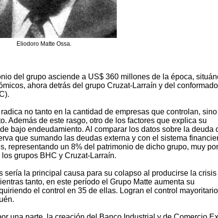
Eliodoro Matte Ossa.
onio del grupo asciende a US$ 360 millones de la época, situá
nómicos, ahora detrás del grupo Cruzat-Larraín y del conformado
C).
 radica no tanto en la cantidad de empresas que controlan, sino
o. Además de este rasgo, otro de los factores que explica su
 de bajo endeudamiento. Al comparar los datos sobre la deuda 
erva que sumando las deudas externa y con el sistema financier
es, representando un 8% del patrimonio de dicho grupo, muy po
 los grupos BHC y Cruzat-Larraín.
sería la principal causa para su colapso al producirse la crisis
entras tanto, en este período el Grupo Matte aumenta su
uiriendo el control en 35 de ellas. Logran el control mayoritari
quén.
r una parte, la creación del Banco Industrial y de Comercio Ext