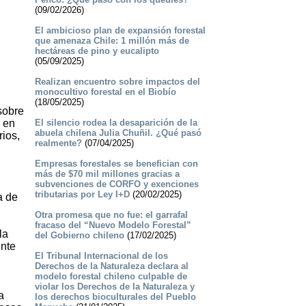
(09/02/2026)
El ambicioso plan de expansión forestal
que amenaza Chile: 1 millón más de
hectáreas de pino y eucalipto
(05/09/2025)
Realizan encuentro sobre impactos del
monocultivo forestal en el Biobío
(18/05/2025)
sobre
a en
El silencio rodea la desaparición de la
abuela chilena Julia Chuñil. ¿Qué pasó
rios,
realmente?
(07/04/2025)
Empresas forestales se benefician con
más de $70 mil millones gracias a
subvenciones de CORFO y exenciones
tributarias por Ley I+D
(20/02/2025)
a de
Otra promesa que no fue: el garrafal
fracaso del “Nuevo Modelo Forestal”
la
del Gobierno chileno
(17/02/2025)
inte
El Tribunal Internacional de los
Derechos de la Naturaleza declara al
modelo forestal chileno culpable de
violar los Derechos de la Naturaleza y
a
los derechos bioculturales del Pueblo