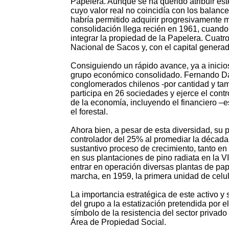
Papelera. Aunque se ha querido atribuir est
cuyo valor real no coincidía con los balan
habría permitido adquirir progresivamente 
consolidación llega recién en 1961, cuando,
integrar la propiedad de la Papelera. Cuat
Nacional de Sacos y, con el capital genera
Consiguiendo un rápido avance, ya a inicios
grupo económico consolidado. Fernando Dah
conglomerados chilenos -por cantidad y ta
participa en 26 sociedades y ejerce el contr
de la economía, incluyendo el financiero –
el forestal.
Ahora bien, a pesar de esta diversidad, su 
controlador del 25% al promediar la décad
sustantivo proceso de crecimiento, tanto en e
en sus plantaciones de pino radiata en la VI
entrar en operación diversas plantas de pa
marcha, en 1959, la primera unidad de celu
La importancia estratégica de este activo y 
del grupo a la estatización pretendida por 
símbolo de la resistencia del sector privado
Área de Propiedad Social.