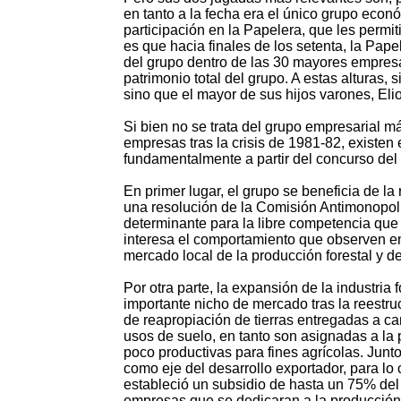
en tanto a la fecha era el único grupo econó
participación en la Papelera, que les permit
es que hacia finales de los setenta, la Pap
del grupo dentro de las 30 mayores empresa
patrimonio total del grupo. A estas alturas,
sino que el mayor de sus hijos varones, Eli
Si bien no se trata del grupo empresarial má
empresas tras la crisis de 1981-82, existen
fundamentalmente a partir del concurso del
En primer lugar, el grupo se beneficia de l
una resolución de la Comisión Antimonopoli
determinante para la libre competencia que
interesa el comportamiento que observen e
mercado local de la producción forestal y d
Por otra parte, la expansión de la industria
importante nicho de mercado tras la reestru
de reapropiación de tierras entregadas a 
usos de suelo, en tanto son asignadas a la
poco productivas para fines agrícolas. Junto
como eje del desarrollo exportador, para lo
estableció un subsidio de hasta un 75% del c
empresas que se dedicaran a la producción 