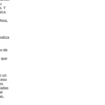
u
s. Y
nica
Ossa,
ealiza
io de
o que
mo un
oceso
os
radas
al
as,