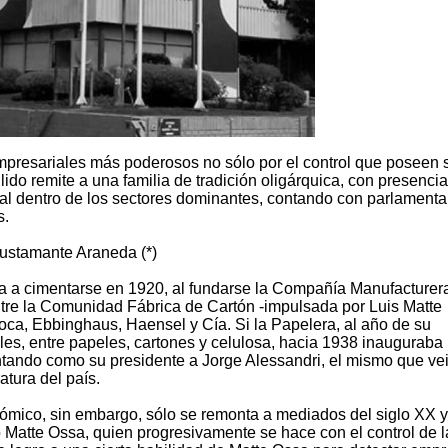
presariales más poderosos no sólo por el control que poseen 
ido remite a una familia de tradición oligárquica, con presenci
tal dentro de los sectores dominantes, contando con parlamenta
s.
ustamante Araneda (*)
a a cimentarse en 1920, al fundarse la Compañía Manufacturer
tre la Comunidad Fábrica de Cartón -impulsada por Luis Matte
poca, Ebbinghaus, Haensel y Cía. Si la Papelera, al año de su
es, entre papeles, cartones y celulosa, hacia 1938 inauguraba 
ontando como su presidente a Jorge Alessandri, el mismo que ve
atura del país.
ómico, sin embargo, sólo se remonta a mediados del siglo XX y
oro Matte Ossa, quien progresivamente se hace con el control de l