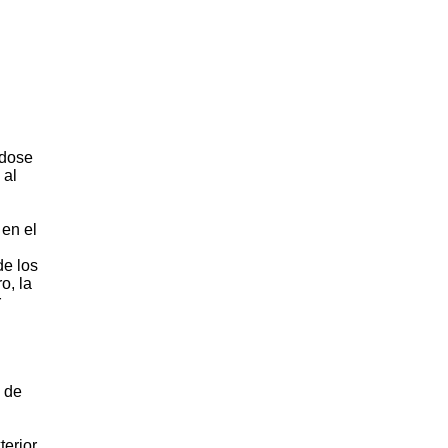
ndose
 al
 en el
de los
o, la
r
o de
erior,