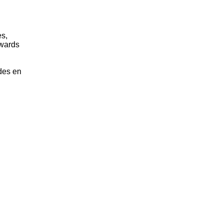
es,
dwards
des en