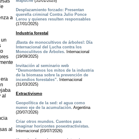
resas
Mapuche
(31/01/2025)
le
Desplazamiento forzado: Presentan
querella criminal Contra Julio Ponce
enza a
Lerou y quienes resulten responsables
(17/01/2025)
Industria forestal
 un
¡Basta de monocultivos de árboles!: Día
s
Internacional del Lucha contra los
to
Monoculitvos de Árboles.
Internacional
ores
(19/09/2025)
lmente
Invitación al seminario web
“Desmontemos los mitos de la industria
de la biomasa sobre la prevención de
 era
incendios forestales”.
Internacional
un
(31/03/2025)
ejaba
Extractivismo
 al
n
Geopolítica de la sed: el agua como
nuevo eje de la acumulación.
Argentina
(20/07/2026)
ncia
Criar otros mundos. Cuentos para
imaginar horizontes posextractivistas.
sas al
Internacional (03/07/2026)