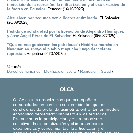
Llamado urgente de la comunidad internacional al cese
inmediato de la represión, la militarización y el uso excesivo de
la fuerza en Ecuador.
Ecuador (16/10/2025)
Absuelven por segunda vez a líderes antiminería.
El Salvador
(26/09/2025)
Pedido de solidaridad por la liberación de Alejandro Henríquez
y José Ángel Pérez de El Salvador.
El Salvador (06/08/2025)
“Que no nos gobiernen las petroleras”: Histórica marcha en
Neuquén en apoyo al pueblo mapuche luego de violenta
represión.
Argentina (26/07/2025)
Ver más:
Derechos humanos
/
Movilización social
/
Represión
/
Salud
/
OLCA
OLCA es una organización que acompaña a
comunidades en conflicto socioambiental, que en
condiciones de profunda asimetría, enfrentan un modelo
económico depredador impuesto en los territorios.
Promovemos la participación y el protagonismo
colectivo, la sistematización y el intercambio de
experiencias y conocimientos, la articulación y el