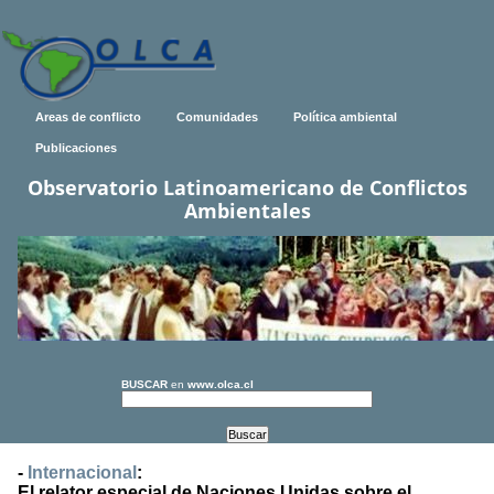
Areas de conflicto
Comunidades
Política ambiental
Publicaciones
Observatorio Latinoamericano de Conflictos
Ambientales
BUSCAR
en
www.olca.cl
-
Internacional
:
El relator especial de Naciones Unidas sobre el