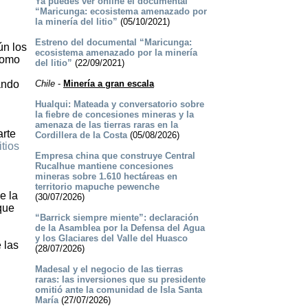
Ya puedes ver online el documental
“Maricunga: ecosistema amenazado por
la minería del litio”
(05/10/2021)
Estreno del documental “Maricunga:
ún los
ecosistema amenazado por la minería
como
del litio”
(22/09/2021)
ando
Chile
-
Minería a gran escala
Hualqui: Mateada y conversatorio sobre
la fiebre de concesiones mineras y la
amenaza de las tierras raras en la
arte
Cordillera de la Costa
(05/08/2026)
itios
Empresa china que construye Central
Rucalhue mantiene concesiones
mineras sobre 1.610 hectáreas en
territorio mapuche pewenche
e la
(30/07/2026)
que
“Barrick siempre miente”: declaración
de la Asamblea por la Defensa del Agua
y los Glaciares del Valle del Huasco
 las
(28/07/2026)
Madesal y el negocio de las tierras
raras: las inversiones que su presidente
omitió ante la comunidad de Isla Santa
María
(27/07/2026)