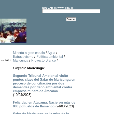
BUSCAR
en
www.olca.cl
Minería a gran escala
/
Agua
/
Extractivismo
/
Política ambiental
/
Maricunga
/
Proyecto Blanco
/
o de 2021
Proyecto
Maricunga
:
Segundo Tribunal Ambiental visitó
puntos clave del Salar de Maricunga en
proceso de conciliación por dos
demandas por daño ambiental contra
empresa minera de Atacama
(19/04/2023)
Felicidad en Atacama: Nacieron más de
800 polluelos de flamenco
(24/03/2023)
Salar de Maricunga en la mira de la