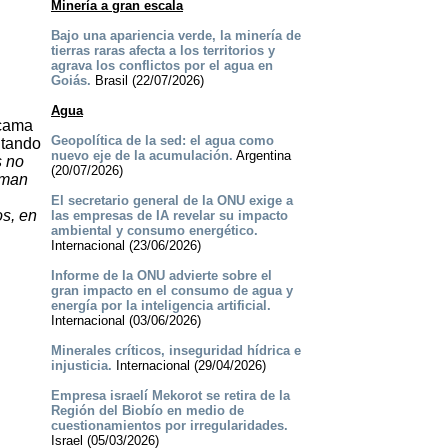
Minería a gran escala
Bajo una apariencia verde, la minería de
tierras raras afecta a los territorios y
agrava los conflictos por el agua en
Goiás.
Brasil (22/07/2026)
Agua
acama
Geopolítica de la sed: el agua como
ntando
nuevo eje de la acumulación.
Argentina
s no
(20/07/2026)
aman
El secretario general de la ONU exige a
s, en
las empresas de IA revelar su impacto
ambiental y consumo energético.
Internacional (23/06/2026)
Informe de la ONU advierte sobre el
gran impacto en el consumo de agua y
energía por la inteligencia artificial.
Internacional (03/06/2026)
Minerales críticos, inseguridad hídrica e
injusticia.
Internacional (29/04/2026)
Empresa israelí Mekorot se retira de la
Región del Biobío en medio de
cuestionamientos por irregularidades.
Israel (05/03/2026)