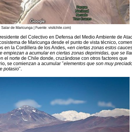
: Salar de Maricunga | Fuente: visitchile.com)
presidente del Colectivo en Defensa del Medio Ambiente de At
 ecosistema de Maricunga desde el punto de vista técnico, come
s en la Cordillera de los Andes, «
en ciertas zonas estos cauce
 se empiezan a acumular en ciertas zonas deprimidas, que se ll
en el norte de Chile donde, cruzándose con otros factores que
orio, se comienzan a acumular "
elementos que son muy preciado
de potasio
".