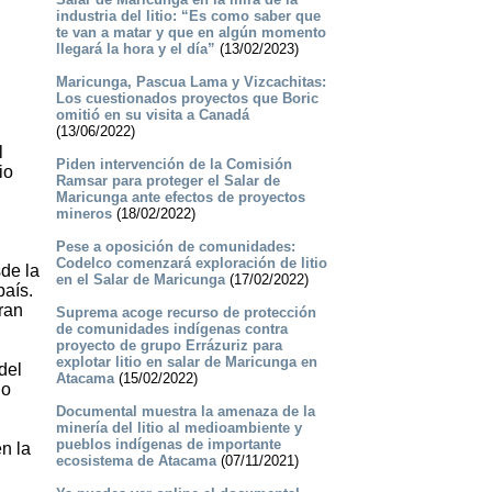
industria del litio: “Es como saber que
te van a matar y que en algún momento
llegará la hora y el día”
(13/02/2023)
Maricunga, Pascua Lama y Vizcachitas:
Los cuestionados proyectos que Boric
omitió en su visita a Canadá
(13/06/2022)
l
Piden intervención de la Comisión
io
Ramsar para proteger el Salar de
Maricunga ante efectos de proyectos
mineros
(18/02/2022)
Pese a oposición de comunidades:
Codelco comenzará exploración de litio
de la
en el Salar de Maricunga
(17/02/2022)
país.
ran
Suprema acoge recurso de protección
de comunidades indígenas contra
proyecto de grupo Errázuriz para
explotar litio en salar de Maricunga en
del
Atacama
(15/02/2022)
do
Documental muestra la amenaza de la
minería del litio al medioambiente y
pueblos indígenas de importante
n la
ecosistema de Atacama
(07/11/2021)