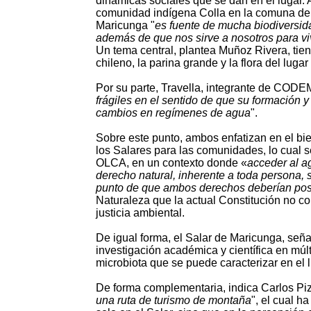
dinámicas sociales que se dan en el lugar.
comunidad indígena Colla en la comuna de
Maricunga "
es fuente de mucha biodiversida
además de que nos sirve a nosotros para vi
Un tema central, plantea Muñoz Rivera, tiene
chileno, la parina grande y la flora del lug
Por su parte, Travella, integrante de COD
frágiles en el sentido de que su formación 
cambios en regímenes de agua
".
Sobre este punto, ambos enfatizan en el bi
los Salares para las comunidades, lo cual 
OLCA, en un contexto donde «
acceder al ag
derecho natural, inherente a toda persona, s
punto de que ambos derechos deberían pos
Naturaleza que la actual Constitución no con
justicia ambiental.
De igual forma, el Salar de Maricunga, señ
investigación académica y científica en múl
microbiota que se puede caracterizar en el l
De forma complementaria, indica Carlos Piz
una ruta de turismo de montaña
", el cual h