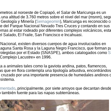
ómetros al noroeste de Copiapó, el Salar de Maricunga es un
una altitud de 3.760 metros sobre el nivel del mar (msnm), seg
 Geología y Minería (
Sernageomin
), Maricunga es reconocido 
arte del Parque Nacional Nevado Tres Cruces y contando en sus
temas al estar rodeado por diferentes complejos volcánicos, est
l Salado, El Fraile, San Francisco e Incahuasi.
 Nacional, existen diversos cuerpos de agua involucrados en
Laguna Santa Rosa y la Laguna Negro Francisco, que forman p
 Protegidas por el Estado (SNASPE), ambos catalogados como
S
«Complejo Lacustre» en 1996.
a a animales tales como la gaviota andina, patos, flamencos,
as que en flora contempla una tipología arbustiva, encontrándos
te cruzado por una importante presencia de humedales andinos 
osistema.
imentado
, principalmente, por siete arroyos que decantan desde
do también fuente para las napas subterráneas.