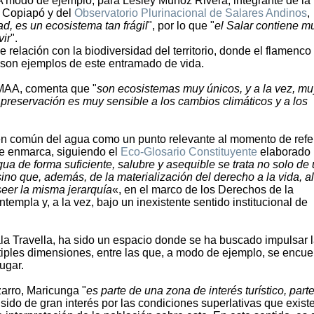
 A modo de ejemplo, para Lesley Muñoz Rivera, integrante de la
 Copiapó y del
Observatorio Plurinacional de Salares Andinos
,
d, es un ecosistema tan frágil
", por lo que "
el Salar contiene m
vir
".
 relación con la biodiversidad del territorio, donde el flamenco
ar son ejemplos de este entramado de vida.
EMAA, comenta que "
son ecosistemas muy únicos, y a la vez, mu
y preservación es muy sensible a los cambios climáticos y a los
en común del agua como un punto relevante al momento de refer
se enmarca, siguiendo el
Eco-Glosario Constituyente
elaborado 
ua de forma suficiente, salubre y asequible se trata no solo de
ino que, además, de la materialización del derecho a la vida, al
eer la misma jerarquía
«, en el marco de los Derechos de la
templa y, a la vez, bajo un inexistente sentido institucional de
ala Travella, ha sido un espacio donde se ha buscado impulsar 
tiples dimensiones, entre las que, a modo de ejemplo, se encue
ugar.
arro, Maricunga "
es parte de una zona de interés turístico, part
a sido de gran interés por las condiciones superlativas que exist