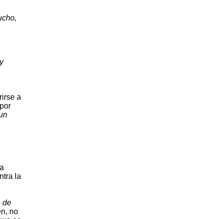
ucho,
y
irse a
por
 un
la
ntra la
e de
en, no