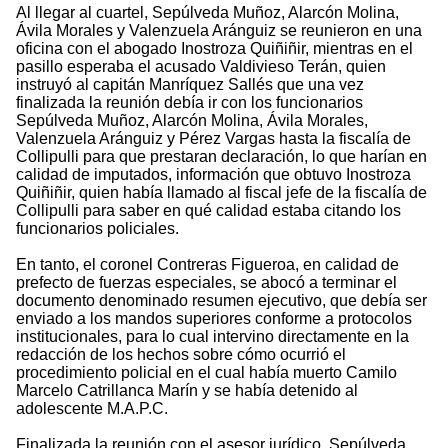
Al llegar al cuartel, Sepúlveda Muñoz, Alarcón Molina,
Ávila Morales y Valenzuela Aránguiz se reunieron en una
oficina con el abogado Inostroza Quiñiñir, mientras en el
pasillo esperaba el acusado Valdivieso Terán, quien
instruyó al capitán Manríquez Sallés que una vez
finalizada la reunión debía ir con los funcionarios
Sepúlveda Muñoz, Alarcón Molina, Ávila Morales,
Valenzuela Aránguiz y Pérez Vargas hasta la fiscalía de
Collipulli para que prestaran declaración, lo que harían en
calidad de imputados, información que obtuvo Inostroza
Quiñiñir, quien había llamado al fiscal jefe de la fiscalía de
Collipulli para saber en qué calidad estaba citando los
funcionarios policiales.
En tanto, el coronel Contreras Figueroa, en calidad de
prefecto de fuerzas especiales, se abocó a terminar el
documento denominado resumen ejecutivo, que debía ser
enviado a los mandos superiores conforme a protocolos
institucionales, para lo cual intervino directamente en la
redacción de los hechos sobre cómo ocurrió el
procedimiento policial en el cual había muerto Camilo
Marcelo Catrillanca Marín y se había detenido al
adolescente M.A.P.C.
Finalizada la reunión con el asesor jurídico, Sepúlveda