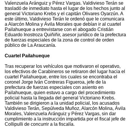
Valenzuela Aránguiz y Pérez Vargas. Valdivieso Terán se
trasladó de inmediato hasta el lugar de los hechos junto al
general Victoriano Krebs y el capitán Olivares Oyarzún. A
este último, Valdivieso Terán le ordenó que le comunicara
a Alarcón Molina y Ávila Morales que debían ir al cuartel
Pailahueque a entrevistarse con el abogado Cristián
Eduardo Inostroza Quiñiñir, asesor jurídico de la prefectura
de fuerzas especiales de la zona de control de orden
público de La Araucanía.
Cuartel Pailahueque
Tras recuperar los vehículos que motivaron el operativo,
los efectivos de Carabineros se retiraron del lugar hacia el
cuartel Pailahueque, entre los cuales se encontraba el
coronel Jorge Iván Contreras Figueroa, jefe de la
prefectura de fuerzas especiales con asiento en
Pailahueque, quien estuvo a cargo del procedimiento
policial hasta la llegada del general Victoriano Krebs.
También se dirigieron a la unidad policial, los acusados
Valdivieso Terán, Sepúlveda Muñoz, Alarcón Molina, Ávila
Morales, Valenzuela Aránguiz y Pérez Vargas, sin dar
cumplimiento a la instrucción impartida por el fiscal jefe de
Collipulli de concurrir a la fiscalía.