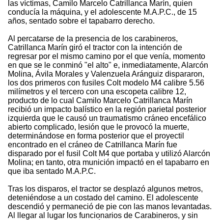
las víctimas, Camilo Marcelo Catrillanca Marín, quien
conducía la máquina, y el adolescente M.A.P.C., de 15
años, sentado sobre el tapabarro derecho.
Al percatarse de la presencia de los carabineros,
Catrillanca Marín giró el tractor con la intención de
regresar por el mismo camino por el que venía, momento
en que se le conminó "el alto" e, inmediatamente, Alarcón
Molina, Ávila Morales y Valenzuela Aránguiz dispararon,
los dos primeros con fusiles Colt modelo M4 calibre 5.56
milímetros y el tercero con una escopeta calibre 12,
producto de lo cual Camilo Marcelo Catrillanca Marín
recibió un impacto balístico en la región parietal posterior
izquierda que le causó un traumatismo cráneo encefálico
abierto complicado, lesión que le provocó la muerte,
determinándose en forma posterior que el proyectil
encontrado en el cráneo de Catrillanca Marín fue
disparado por el fusil Colt M4 que portaba y utilizó Alarcón
Molina; en tanto, otra munición impactó en el tapabarro en
que iba sentado M.A.P.C.
Tras los disparos, el tractor se desplazó algunos metros,
deteniéndose a un costado del camino. El adolescente
descendió y permaneció de pie con las manos levantadas.
Al llegar al lugar los funcionarios de Carabineros, y sin