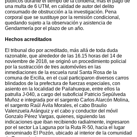
públicos durante el tiempo de la condena; más el pago de
una multa de 6 UTM, en calidad de autor del delito
consumado de obstrucción a la investigación. Pena
corporal que se sustituye por la remisión condicional,
quedando sujeto a la observación y asistencia de
Gendarmería por el plazo de un año.
Hechos acreditados
El tribunal dio por acreditado, más allá de toda duda
razonable, que alrededor de las 16.15 horas del 14 de
noviembre de 2018, se originó un procedimiento policial
por la sustracción de tres automóviles en las
inmediaciones de la escuela rural Santa Rosa de la
comuna de Ercilla, en el cual participaron diversos carros
blindados de la prefectura de fuerzas especiales, con
asiento en la localidad de Pailahueque, entre ellos la
patrulla J-040, a cargo del suboficial Patricio Sepúlveda
Muñoz e integrada por el sargento Carlos Alarcón Molina,
el sargento Raúl Ávila Morales, el cabo Braulio
Valenzuela Aránguiz y el cabo y conductor del móvil
Gonzalo Pérez Vargas, quienes, siguiendo las
indicaciones que iban recibiendo radialmente, ingresaron
por el sector La Laguna por la Ruta R-50, hacia el lugar
denominado El Pozón, ubicado al interior de la comunidad