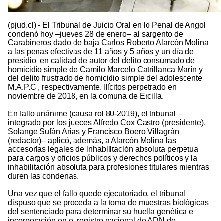
(pjud.cl) - El Tribunal de Juicio Oral en lo Penal de Angol
condenó hoy –jueves 28 de enero– al sargento de
Carabineros dado de baja Carlos Roberto Alarcón Molina
a las penas efectivas de 11 años y 5 años y un día de
presidio, en calidad de autor del delito consumado de
homicidio simple de Camilo Marcelo Catrillanca Marín y
del delito frustrado de homicidio simple del adolescente
M.A.P.C., respectivamente. Ilícitos perpetrado en
noviembre de 2018, en la comuna de Ercilla.
En fallo unánime (causa rol 80-2019), el tribunal –
integrado por los jueces Alfredo Cox Castro (presidente),
Solange Sufán Arias y Francisco Boero Villagrán
(redactor)– aplicó, además, a Alarcón Molina las
accesorias legales de inhabilitación absoluta perpetua
para cargos y oficios públicos y derechos políticos y la
inhabilitación absoluta para profesiones titulares mientras
duren las condenas.
Una vez que el fallo quede ejecutoriado, el tribunal
dispuso que se proceda a la toma de muestras biológicas
del sentenciado para determinar su huella genética e
incorporación en el registro nacional de ADN de