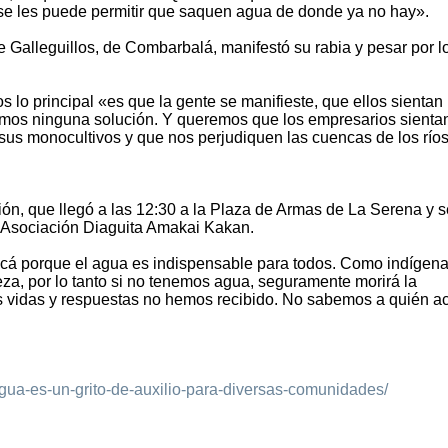
 se les puede permitir que saquen agua de donde ya no hay».
e Galleguillos, de Combarbalá, manifestó su rabia y pesar por l
s lo principal «es que la gente se manifieste, que ellos sientan 
remos ninguna solución. Y queremos que los empresarios sienta
s monocultivos y que nos perjudiquen las cuencas de los ríos
ión, que llegó a las 12:30 a la Plaza de Armas de La Serena y s
a Asociación Diaguita Amakai Kakan.
cá porque el agua es indispensable para todos. Como indígen
eza, por lo tanto si no tenemos agua, seguramente morirá la
as vidas y respuestas no hemos recibido. No sabemos a quién ac
agua-es-un-grito-de-auxilio-para-diversas-comunidades/