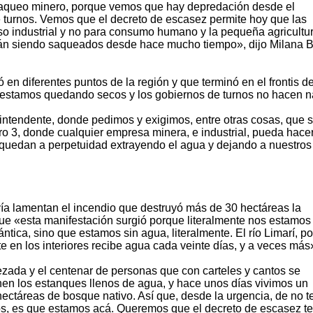
 saqueo minero, porque vemos que hay depredación desde el
 turnos. Vemos que el decreto de escasez permite hoy que las
o industrial y no para consumo humano y la pequeña agricultur
stán siendo saqueados desde hace mucho tiempo», dijo Milana 
 en diferentes puntos de la región y que terminó en el frontis de
ue estamos quedando secos y los gobiernos de turnos no hacen n
 intendente, donde pedimos y exigimos, entre otras cosas, que 
ro 3, donde cualquier empresa minera, e industrial, pueda hace
quedan a perpetuidad extrayendo el agua y dejando a nuestros 
ía lamentan el incendio que destruyó más de 30 hectáreas la
 «esta manifestación surgió porque literalmente nos estamos
tica, sino que estamos sin agua, literalmente. El río Limarí, po
 en los interiores recibe agua cada veinte días, y a veces más
zada y el centenar de personas que con carteles y cantos se
nen los estanques llenos de agua, y hace unos días vivimos un
ctáreas de bosque nativo. Así que, desde la urgencia, de no t
vos, es que estamos acá. Queremos que el decreto de escasez t