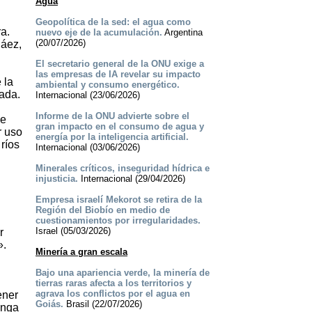
Agua
Geopolítica de la sed: el agua como
a.
nuevo eje de la acumulación.
Argentina
(20/07/2026)
Báez,
El secretario general de la ONU exige a
las empresas de IA revelar su impacto
 la
ambiental y consumo energético.
ada.
Internacional (23/06/2026)
Informe de la ONU advierte sobre el
se
gran impacto en el consumo de agua y
r uso
energía por la inteligencia artificial.
ríos
Internacional (03/06/2026)
Minerales críticos, inseguridad hídrica e
injusticia.
Internacional (29/04/2026)
Empresa israelí Mekorot se retira de la
Región del Biobío en medio de
cuestionamientos por irregularidades.
Israel (05/03/2026)
r
».
Minería a gran escala
Bajo una apariencia verde, la minería de
tierras raras afecta a los territorios y
agrava los conflictos por el agua en
ener
Goiás.
Brasil (22/07/2026)
enga