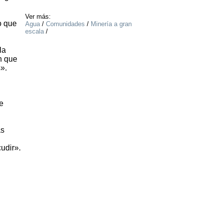
Ver más:
o que
Agua
/
Comunidades
/
Minería a gran
escala
/
la
n que
».
e
as
udir».