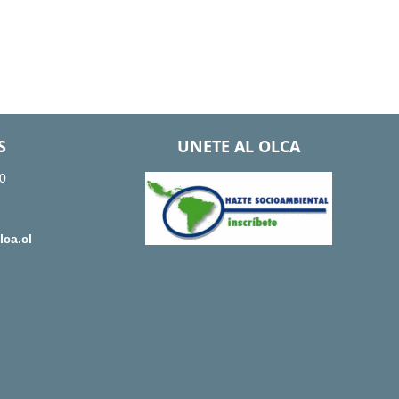
S
UNETE AL OLCA
0
ca.cl