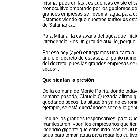
misma, pues en las tres cuencas existe el
monocultivo amparado por los gobiernos de
grandes empresas se lleven al agua para us
Estamos viendo que nuestros territorios e
de Salamanca.
Para Milana, la caravana del agua que inició
Intendencia, «es un grito de auxilio, porq
Por eso hoy (ayer) entregamos una carta al
anule el decreto de escasez, el punto núme
del decreto, pues las grandes empresas se 
secos».
Que sientan la presión
De la comuna de Monte Patria, donde todav
semana pasada, Claudia Quezada afirmó que
quedando secos. La situación ya no es román
ejemplo, se está quedándose seco y la gente
Uno de los grandes responsables, para Que
manifestaron, «son los empresarios que tie
incendio gigante que consumió más de 30 he
agua para tomar, agua para regar los culti