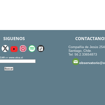
SIGUENOS
CONTACTANO
Compañía de Jesús 254
Santiago, Chile.
Tel: 56.2.33654873
CAR
en
www.olca.cl
observatorio@ol