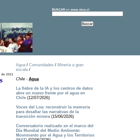
BUSCAR
en
www.olca.cl
Agua
/
Comunidades
/
Minería a gran
escala
/
o de 2021
s
Chile
-
Agua
La fiebre de la IA y los centros de datos
abre un nuevo frente por el agua en
Chile
(12/07/2026)
Voces del Loa: reconstruir la memoria
para desafiar las narrativas de la
transición minera
(15/06/2026)
Conversatorio realizado en el marco del
Día Mundial del Medio Ambiente:
Movimiento por el Agua y los Territorios
(MAT)
(07/06/2026)