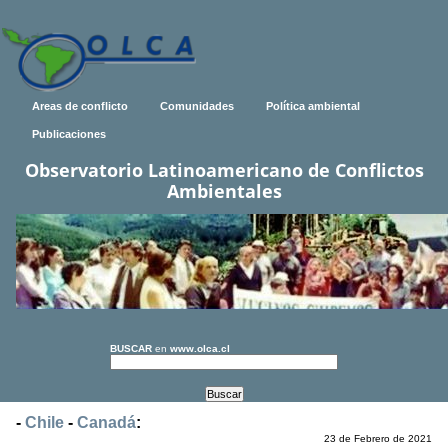
Areas de conflicto
Comunidades
Política ambiental
Publicaciones
Observatorio Latinoamericano de Conflictos
Ambientales
BUSCAR
en
www.olca.cl
-
Chile
-
Canadá
:
23 de Febrero de 2021