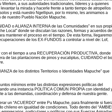
 Werken, a sus autoridades tradicionales, líderes y a quienes
evantar la mirada y hacerle frente a tanto tiempo de atropellos
s solos y está nuestro Ngellipun, por lo mismo, les animamos a
ión de nuestro Pueblo Nación Mapuche.
NIDAD o ALIANZA INTERNA de las Comunidades” en sus prop
uche Local” donde se discutan las razones, formas y acuerdos de
mantener el proceso en el tiempo. De esta forma, llegaremo
recuperaciones de los EX-FUNDOS a controlar a nivel de: Lof,
ar con el tiempo a una RECUPERACIÓN PRODUCTIVA, donde 
era de las plantaciones de pinos y eucaliptus, CUIDANDO el b
re.
ANZA de los distintos Territorios o Identidades Mapuche” que
s mínimos entre las distintas expresiones políticas del
nerando una instancia POLÍTICA COMÚN PROPIA con identidad y
te a las demandas, coordinación y defensa de nuestra gente.
erar un “ACUERDO” entre Pu Mapuche, para finalmente si fuera
ado chileno en igualdad de condiciones. Todo dentro del “AMB
mpresarios, particulares y políticos con sus Fuerzas Armadas