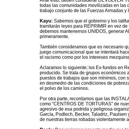
Ante esto, deben considerar DEVOLVER 
todas las comunidades movilizadas en las d
trabajo conjunto de las Fuerzas Armadas y la
Kayu:
Sabemos que el gobierno y los latifun
tramitarán leyes para REPRIMIR en vez de 
debemos mantenernos UNIDOS, generar ALIA
primeramente.
También consideramos que es necesario que
juego comunicacional que se intentará ha
el racismo como por los intereses mezquino
Aclaramos lo siguiente; los Ex-fundos en R
producido. Se trata de grupos económicos
puestos de trabajos que son mínimos, con s
en desmedro de las condiciones de pobrez
el polvo de los caminos.
Por otra parte, recordamos que las INSTAL
como “CENTROS DE TORTURAS” de nuestra 
agresivo de esa podrida y peligrosa organi
García, Podlech, Becker, Taladriz, Paulsen
de nuestras tierras robadas violentamente 