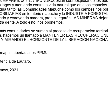
las EMPRESAS Y LATIFUNDIOS están sobreexplotando los bo
os lagos y atentando contra la vida natural que en esos espacios
 agua tanto las Comunidades Mapuche como los campesinos po
INMOBILIARIAS en territorio mapuche y la INDUSTRIA FORESTAL
tando y extrayendo madera, pronto llegarán LAS MINERAS deja
tra gente. A todo esto, nos oponemos.
 más comunidades se suman al proceso de recuperación territori
u che, hacemos un llamado a MANTENER LAS RECUPERACIONE
OMIA Y MIRANDO EL HORIZONTE DE LA LIBERACIÓN NACIONA
mapu!, Libertad a los PPM!.
encia de Lautaro.
 mew, 2021.