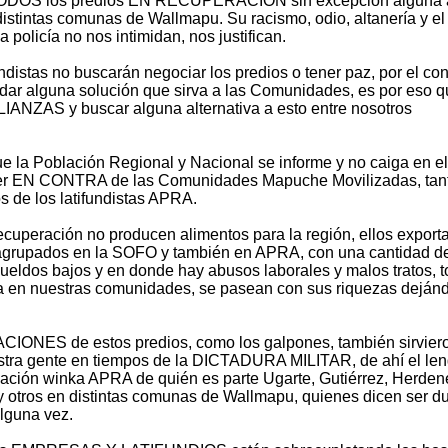
TODOS los predios EN RECUPERACIÓN sin excepción alguna 
istintas comunas de Wallmapu. Su racismo, odio, altanería y el
 policía no nos intimidan, nos justifican.
distas no buscarán negociar los predios o tener paz, por el cont
dar alguna solución que sirva a las Comunidades, es por eso 
NZAS y buscar alguna alternativa a esto entre nosotros
 la Población Regional y Nacional se informe y no caiga en el
cer EN CONTRA de las Comunidades Mapuche Movilizadas, tan
s de los latifundistas APRA.
ecuperación no producen alimentos para la región, ellos exporta
 agrupados en la SOFO y también en APRA, con una cantidad d
ueldos bajos y en donde hay abusos laborales y malos tratos, 
a en nuestras comunidades, se pasean con sus riquezas deján
ACIONES de estos predios, como los galpones, también sirvier
gente en tiempos de la DICTADURA MILITAR, de ahí el len
zación winka APRA de quién es parte Ugarte, Gutiérrez, Herdene
 y otros en distintas comunas de Wallmapu, quienes dicen ser 
alguna vez.