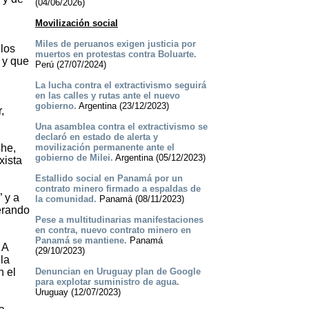
(04/06/2026)
Movilización social
Miles de peruanos exigen justicia por
los
muertos en protestas contra Boluarte.
 y que
Perú (27/07/2024)
La lucha contra el extractivismo seguirá
en las calles y rutas ante el nuevo
gobierno.
Argentina (23/12/2023)
,
Una asamblea contra el extractivismo se
declaró en estado de alerta y
che,
movilización permanente ante el
gobierno de Milei.
Argentina (05/12/2023)
xista
Estallido social en Panamá por un
contrato minero firmado a espaldas de
 y a
la comunidad.
Panamá (08/11/2023)
erando
Pese a multitudinarias manifestaciones
en contra, nuevo contrato minero en
Panamá se mantiene.
Panamá
 A
(29/10/2023)
la
n el
Denuncian en Uruguay plan de Google
para explotar suministro de agua.
Uruguay (12/07/2023)