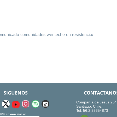
comunicado-comunidades-wenteche-en-resistencia/
SIGUENOS
CONTACTANO
Compañía de Jesús 254
Santiago, Chile.
Tel: 56.2.33654873
CAR
en
www.olca.cl