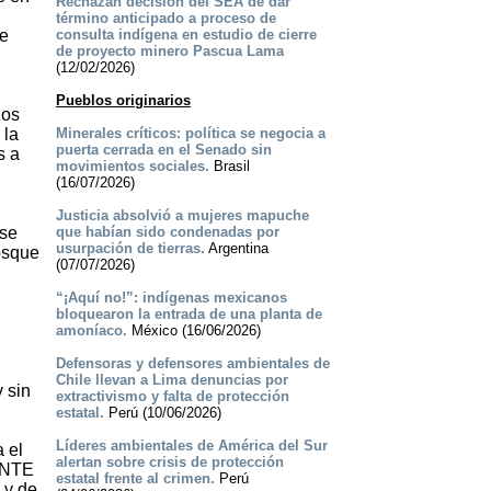
Rechazan decisión del SEA de dar
término anticipado a proceso de
 e
consulta indígena en estudio de cierre
de proyecto minero Pascua Lama
(12/02/2026)
Pueblos originarios
ios
 la
Minerales críticos: política se negocia a
puerta cerrada en el Senado sin
s a
movimientos sociales.
Brasil
(16/07/2026)
Justicia absolvió a mujeres mapuche
se
que habían sido condenadas por
usurpación de tierras.
Argentina
osque
(07/07/2026)
“¡Aquí no!”: indígenas mexicanos
bloquearon la entrada de una planta de
amoníaco.
México (16/06/2026)
Defensoras y defensores ambientales de
Chile llevan a Lima denuncias por
 sin
extractivismo y falta de protección
estatal.
Perú (10/06/2026)
Líderes ambientales de América del Sur
 el
alertan sobre crisis de protección
IENTE
estatal frente al crimen.
Perú
 y de