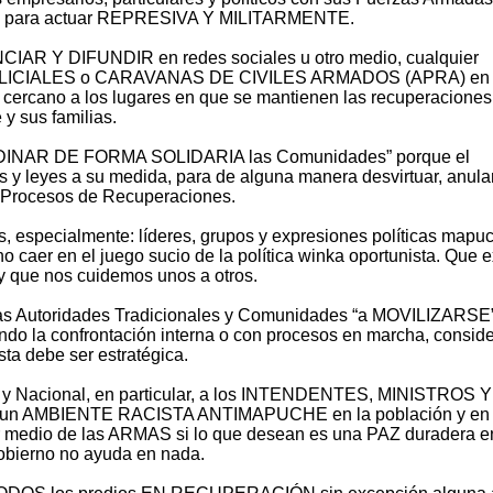
orio para actuar REPRESIVA Y MILITARMENTE.
AR Y DIFUNDIR en redes sociales u otro medio, cualquier
ICIALES o CARAVANAS DE CIVILES ARMADOS (APRA) en 
 o cercano a los lugares en que se mantienen las recuperaciones
y sus familias.
RDINAR DE FORMA SOLIDARIA las Comunidades” porque el
y leyes a su medida, para de alguna manera desvirtuar, anular
 Procesos de Recuperaciones.
os, especialmente: líderes, grupos y expresiones políticas mapu
o caer en el juego sucio de la política winka oportunista. Que e
 que nos cuidemos unos a otros.
Autoridades Tradicionales y Comunidades “a MOVILIZARSE”
ando la confrontación interna o con procesos en marcha, consid
sta debe ser estratégica.
y Nacional, en particular, a los INTENDENTES, MINISTROS Y
r un AMBIENTE RACISTA ANTIMAPUCHE en la población y en 
or medio de las ARMAS si lo que desean es una PAZ duradera e
Gobierno no ayuda en nada.