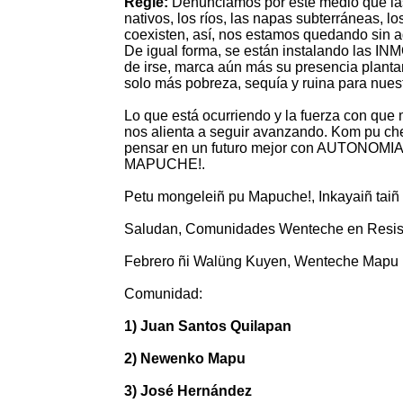
Regle:
Denunciamos por este medio que 
nativos, los ríos, las napas subterráneas, l
coexisten, así, nos estamos quedando sin
De igual forma, se están instalando las 
de irse, marca aún más su presencia plan
solo más pobreza, sequía y ruina para nues
Lo que está ocurriendo y la fuerza con que
nos alienta a seguir avanzando. Kom p
pensar en un futuro mejor con AUTON
MAPUCHE!.
Petu mongeleiñ pu Mapuche!, Inkayaiñ taiñ 
Saludan, Comunidades Wenteche en Resist
Febrero ñi Walüng Kuyen, Wenteche Mapu
Comunidad:
1) Juan Santos Quilapan
2) Newenko Mapu
3) José Hernández