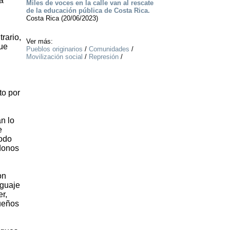
a
Miles de voces en la calle van al rescate
de la educación pública de Costa Rica.
Costa Rica (20/06/2023)
rario,
Ver más:
que
Pueblos originarios
/
Comunidades
/
Movilización social
/
Represión
/
to por
n lo
e
todo
donos
on
guaje
r,
dueños