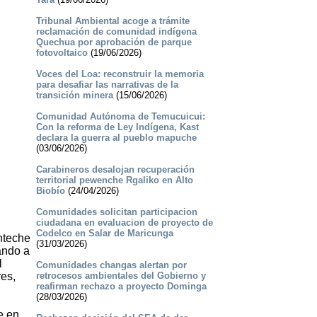
Tribunal Ambiental acoge a trámite
reclamación de comunidad indígena
Quechua por aprobación de parque
fotovoltaico
(19/06/2026)
Voces del Loa: reconstruir la memoria
para desafiar las narrativas de la
transición minera
(15/06/2026)
Comunidad Autónoma de Temucuicui:
Con la reforma de Ley Indígena, Kast
declara la guerra al pueblo mapuche
(03/06/2026)
Carabineros desalojan recuperación
territorial pewenche Rgaliko en Alto
Biobío
(24/04/2026)
Comunidades solicitan participacion
ciudadana en evaluacion de proyecto de
Codelco en Salar de Maricunga
nteche
(31/03/2026)
ando a
l
Comunidades changas alertan por
es,
retrocesos ambientales del Gobierno y
reafirman rechazo a proyecto Dominga
(28/03/2026)
e en