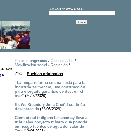
BUSCAR
en
www.olca.cl
Pueblos originarios
/
Comunidades
/
Movilización social
/
Represión
/
o de 2021
os
Chile
-
Pueblos originarios
“La megarreforma es una fiesta para la
industria salmonera, una construcción
para otorgarle garantías de destruir el
mar”
(20/07/2026)
Es We Xipantu y Julia Chuñil continúa
desaparecida
(22/06/2026)
Comunidad indígena lickanantay lleva a
tribunales proyecto minero que pondría
en riesgo fuentes de agua del salar de
Tara
(19/06/2026)