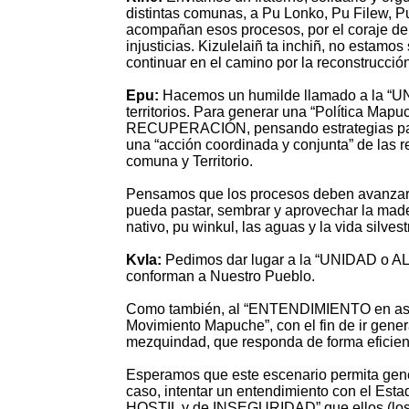
distintas comunas, a Pu Lonko, Pu Filew, Pu
acompañan esos procesos, por el coraje de l
injusticias. Kizulelaiñ ta inchiñ, no estamo
continuar en el camino por la reconstrucc
Epu:
Hacemos un humilde llamado a la “U
territorios. Para generar una “Política Map
RECUPERACIÓN, pensando estrategias para 
una “acción coordinada y conjunta” de las 
comuna y Territorio.
Pensamos que los procesos deben avanz
pueda pastar, sembrar y aprovechar la mad
nativo, pu winkul, las aguas y la vida silvest
Kvla:
Pedimos dar lugar a la “UNIDAD o ALI
conforman a Nuestro Pueblo.
Como también, al “ENTENDIMIENTO en asunto
Movimiento Mapuche”, con el fin de ir ge
mezquindad, que responda de forma eficien
Esperamos que este escenario permita gen
caso, intentar un entendimiento con el Est
HOSTIL y de INSEGURIDAD” que ellos (los e