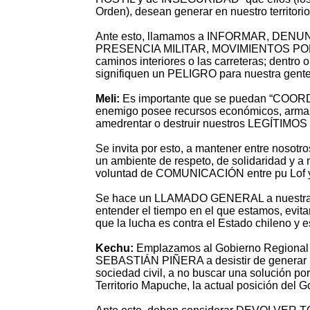
Orden), desean generar en nuestro territ
Ante esto, llamamos a INFORMAR, DENUNCI
PRESENCIA MILITAR, MOVIMIENTOS POL
caminos interiores o las carreteras; dentro
signifiquen un PELIGRO para nuestra gente 
Meli:
Es importante que se puedan “COO
enemigo posee recursos económicos, armas 
amedrentar o destruir nuestros LEGÍTIMOS
Se invita por esto, a mantener entre nosotr
un ambiente de respeto, de solidaridad y a n
voluntad de COMUNICACIÓN entre pu Lof y
Se hace un LLAMADO GENERAL a nuestras 
entender el tiempo en el que estamos, evit
que la lucha es contra el Estado chileno y e
Kechu:
Emplazamos al Gobierno Regional 
SEBASTIÁN PIÑERA a desistir de genera
sociedad civil, a no buscar una solución p
Territorio Mapuche, la actual posición del 