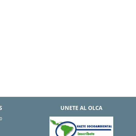
S
UNETE AL OLCA
0