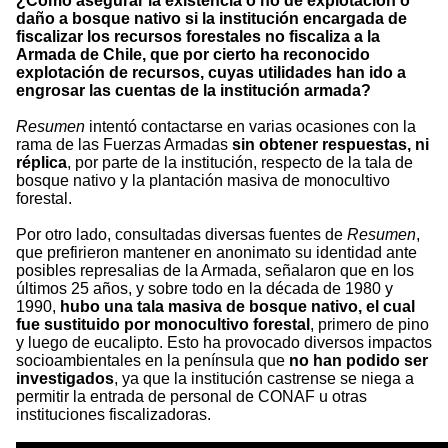
¿Cómo asegurar la existencia o no de explotación o
daño a bosque nativo si la institución encargada de
fiscalizar los recursos forestales no fiscaliza a la
Armada de Chile, que por cierto ha reconocido
explotación de recursos, cuyas utilidades han ido a
engrosar las cuentas de la institución armada?
Resumen
intentó contactarse en varias ocasiones con la
rama de las Fuerzas Armadas
sin obtener respuestas, ni
réplica
, por parte de la institución, respecto de la tala de
bosque nativo y la plantación masiva de monocultivo
forestal.
Por otro lado, consultadas diversas fuentes de
Resumen
,
que prefirieron mantener en anonimato su identidad ante
posibles represalias de la Armada, señalaron que en los
últimos 25 años, y sobre todo en la década de 1980 y
1990,
hubo una tala masiva de bosque nativo, el cual
fue sustituido por monocultivo forestal
, primero de pino
y luego de eucalipto. Esto ha provocado diversos impactos
socioambientales en la península que
no han podido ser
investigados
, ya que la institución castrense se niega a
permitir la entrada de personal de CONAF u otras
instituciones fiscalizadoras.