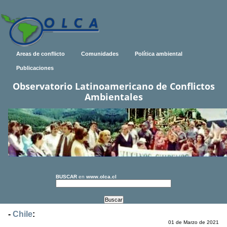
Areas de conflicto
Comunidades
Política ambiental
Publicaciones
Observatorio Latinoamericano de Conflictos
Ambientales
BUSCAR
en
www.olca.cl
-
Chile
:
01 de Marzo de 2021