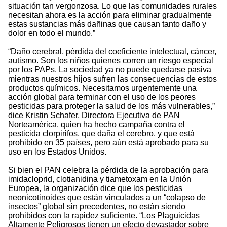
situación tan vergonzosa. Lo que las comunidades rurales
necesitan ahora es la acción para eliminar gradualmente
estas sustancias más dañinas que causan tanto daño y
dolor en todo el mundo.”
“Daño cerebral, pérdida del coeficiente intelectual, cáncer,
autismo. Son los niños quienes corren un riesgo especial
por los PAPs. La sociedad ya no puede quedarse pasiva
mientras nuestros hijos sufren las consecuencias de estos
productos químicos. Necesitamos urgentemente una
acción global para terminar con el uso de los peores
pesticidas para proteger la salud de los más vulnerables,”
dice Kristin Schafer, Directora Ejecutiva de PAN
Norteamérica, quien ha hecho campaña contra el
pesticida clorpirifos, que daña el cerebro, y que está
prohibido en 35 países, pero aún está aprobado para su
uso en los Estados Unidos.
Si bien el PAN celebra la pérdida de la aprobación para
imidacloprid, clotianidina y tiametoxam en la Unión
Europea, la organización dice que los pesticidas
neonicotinoides que están vinculados a un “colapso de
insectos” global sin precedentes, no están siendo
prohibidos con la rapidez suficiente. “Los Plaguicidas
Altamente Peligrosos tienen un efecto devastador sobre