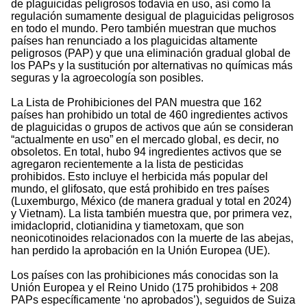
de plaguicidas peligrosos todavía en uso, así como la
regulación sumamente desigual de plaguicidas peligrosos
en todo el mundo. Pero también muestran que muchos
países han renunciado a los plaguicidas altamente
peligrosos (PAP) y que una eliminación gradual global de
los PAPs y la sustitución por alternativas no químicas más
seguras y la agroecología son posibles.
La Lista de Prohibiciones del PAN muestra que 162
países han prohibido un total de 460 ingredientes activos
de plaguicidas o grupos de activos que aún se consideran
“actualmente en uso” en el mercado global, es decir, no
obsoletos. En total, hubo 94 ingredientes activos que se
agregaron recientemente a la lista de pesticidas
prohibidos. Esto incluye el herbicida más popular del
mundo, el glifosato, que está prohibido en tres países
(Luxemburgo, México (de manera gradual y total en 2024)
y Vietnam). La lista también muestra que, por primera vez,
imidacloprid, clotianidina y tiametoxam, que son
neonicotinoides relacionados con la muerte de las abejas,
han perdido la aprobación en la Unión Europea (UE).
Los países con las prohibiciones más conocidas son la
Unión Europea y el Reino Unido (175 prohibidos + 208
PAPs específicamente ‘no aprobados’), seguidos de Suiza