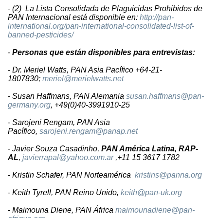
- (2) La Lista Consolidada de Plaguicidas Prohibidos de
PAN Internacional está disponible en:
http://pan-
international.org/pan-international-consolidated-list-of-
banned-pesticides/
-
Personas que están disponibles para entrevistas:
- Dr. Meriel Watts, PAN Asia Pacífico +64-21-
1807830;
meriel@merielwatts.net
- Susan Haffmans, PAN Alemania
susan.haffmans@pan-
germany.org
, +49(0)40-3991910-25
- Sarojeni Rengam, PAN Asia
Pacífico,
sarojeni.rengam@panap.net
- Javier Souza Casadinho,
PAN América Latina, RAP-
AL
,
javierrapal@yahoo.com.ar
,+11 15 3617 1782
- Kristin Schafer, PAN Norteamérica
kristins@panna.org
- Keith Tyrell, PAN Reino Unido,
keith@pan-uk.org
- Maimouna Diene, PAN África
maimounadiene@pan-