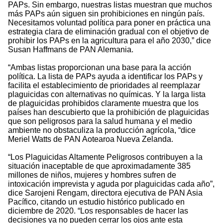
PAPs. Sin embargo, nuestras listas muestran que muchos
más PAPs aún siguen sin prohibiciones en ningún país.
Necesitamos voluntad política para poner en práctica una
estrategia clara de eliminación gradual con el objetivo de
prohibir los PAPs en la agricultura para el año 2030,” dice
Susan Haffmans de PAN Alemania.
“Ambas listas proporcionan una base para la acción
política. La lista de PAPs ayuda a identificar los PAPs y
facilita el establecimiento de prioridades al reemplazar
plaguicidas con alternativas no químicas. Y la larga lista
de plaguicidas prohibidos claramente muestra que los
países han descubierto que la prohibición de plaguicidas
que son peligrosos para la salud humana y el medio
ambiente no obstaculiza la producción agrícola, “dice
Meriel Watts de PAN Aotearoa Nueva Zelanda.
“Los Plaguicidas Altamente Peligrosos contribuyen a la
situación inaceptable de que aproximadamente 385
millones de niños, mujeres y hombres sufren de
intoxicación imprevista y aguda por plaguicidas cada año”,
dice Sarojeni Rengam, directora ejecutiva de PAN Asia
Pacífico, citando un estudio histórico publicado en
diciembre de 2020. “Los responsables de hacer las
decisiones ya no pueden cerrar los ojos ante esta