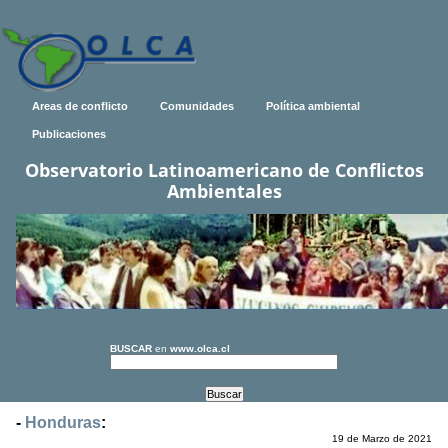
Areas de conflicto
Comunidades
Política ambiental
Publicaciones
Observatorio Latinoamericano de Conflictos
Ambientales
BUSCAR
en
www.olca.cl
-
Honduras
:
19 de Marzo de 2021