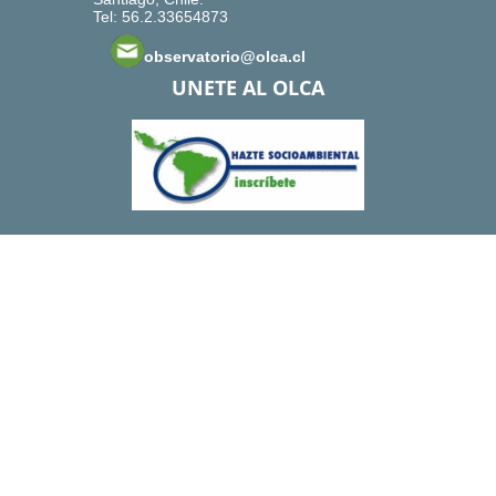
Tel: 56.2.33654873
observatorio@olca.cl
UNETE AL OLCA