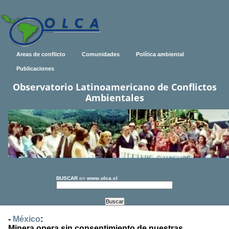
Areas de conflicto
Comunidades
Política ambiental
Publicaciones
Observatorio Latinoamericano de Conflictos
Ambientales
BUSCAR
en
www.olca.cl
-
México
:
Minera opera sin consentimiento de nuestras