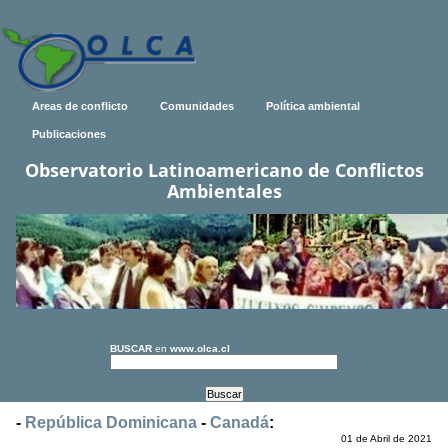
Areas de conflicto
Comunidades
Política ambiental
Publicaciones
Observatorio Latinoamericano de Conflictos
Ambientales
BUSCAR
en
www.olca.cl
-
República Dominicana
-
Canadá
:
01 de Abril de 2021