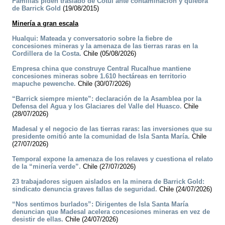
Familias piden traslado de Cotuí ante contaminación y quiebra
de Barrick Gold
(19/08/2015)
Minería a gran escala
Hualqui: Mateada y conversatorio sobre la fiebre de
concesiones mineras y la amenaza de las tierras raras en la
Cordillera de la Costa.
Chile (05/08/2026)
Empresa china que construye Central Rucalhue mantiene
concesiones mineras sobre 1.610 hectáreas en territorio
mapuche pewenche.
Chile (30/07/2026)
“Barrick siempre miente”: declaración de la Asamblea por la
Defensa del Agua y los Glaciares del Valle del Huasco.
Chile
(28/07/2026)
Madesal y el negocio de las tierras raras: las inversiones que su
presidente omitió ante la comunidad de Isla Santa María.
Chile
(27/07/2026)
Temporal expone la amenaza de los relaves y cuestiona el relato
de la “minería verde”.
Chile (27/07/2026)
23 trabajadores siguen aislados en la minera de Barrick Gold:
sindicato denuncia graves fallas de seguridad.
Chile (24/07/2026)
“Nos sentimos burlados”: Dirigentes de Isla Santa María
denuncian que Madesal acelera concesiones mineras en vez de
desistir de ellas.
Chile (24/07/2026)