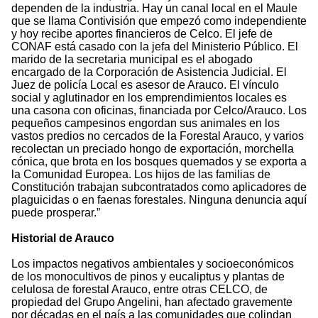
dependen de la industria. Hay un canal local en el Maule
que se llama Contivisión que empezó como independiente
y hoy recibe aportes financieros de Celco. El jefe de
CONAF está casado con la jefa del Ministerio Público. El
marido de la secretaria municipal es el abogado
encargado de la Corporación de Asistencia Judicial. El
Juez de policía Local es asesor de Arauco. El vínculo
social y aglutinador en los emprendimientos locales es
una casona con oficinas, financiada por Celco/Arauco. Los
pequeños campesinos engordan sus animales en los
vastos predios no cercados de la Forestal Arauco, y varios
recolectan un preciado hongo de exportación, morchella
cónica, que brota en los bosques quemados y se exporta a
la Comunidad Europea. Los hijos de las familias de
Constitución trabajan subcontratados como aplicadores de
plaguicidas o en faenas forestales. Ninguna denuncia aquí
puede prosperar.”
Historial de Arauco
Los impactos negativos ambientales y socioeconómicos
de los monocultivos de pinos y eucaliptus y plantas de
celulosa de forestal Arauco, entre otras CELCO, de
propiedad del Grupo Angelini, han afectado gravemente
por décadas en el país a las comunidades que colindan