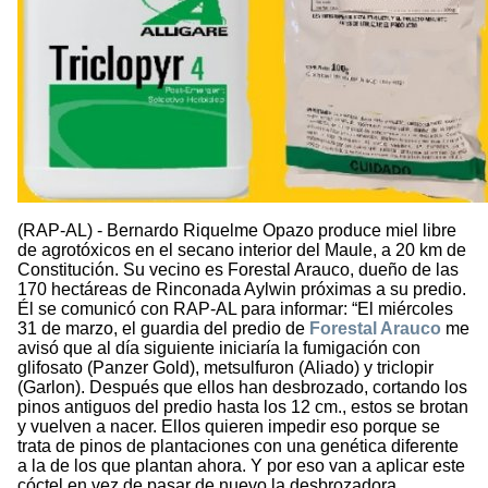
(RAP-AL) - Bernardo Riquelme Opazo produce miel libre
de agrotóxicos en el secano interior del Maule, a 20 km de
Constitución. Su vecino es Forestal Arauco, dueño de las
170 hectáreas de Rinconada Aylwin próximas a su predio.
Él se comunicó con RAP-AL para informar: “El miércoles
31 de marzo, el guardia del predio de
Forestal Arauco
me
avisó que al día siguiente iniciaría la fumigación con
glifosato (Panzer Gold), metsulfuron (Aliado) y triclopir
(Garlon). Después que ellos han desbrozado, cortando los
pinos antiguos del predio hasta los 12 cm., estos se brotan
y vuelven a nacer. Ellos quieren impedir eso porque se
trata de pinos de plantaciones con una genética diferente
a la de los que plantan ahora. Y por eso van a aplicar este
cóctel en vez de pasar de nuevo la desbrozadora