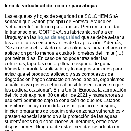
Insólita virtualidad de triclopir para abejas
Las etiquetas y hojas de seguridad de SOLCHEM SpA
señalan que Garlon (triclopir) de Forestal Arauco es
“virtualmente” no tóxico para abejas. Pero en la realidad,
la transnacional CORTEVA, su fabricante, señala en
Uruguay en las
hojas de seguridad
que se debe avisar a
los apicultores cercanos antes de la aplicación. Además,
“Se aconseja el traslado de las colmenas fuera del área de
aplicación por lo menos a cuatro kilómetros del límite (…)
por treinta días. En caso de no poder trasladar las
colmenas, taparlas con arpillera o espuma de goma
húmeda durante la aplicación y tomar precauciones para
evitar que el producto aplicado y sus compuestos de
degradación hagan contacto en aves, abejas, organismos
acuáticos y/o peces debido al posible efecto adverso que
les pudiera ocasionar”. En la Unión Europea la aprobación
del triclopir expira el 30 de abril de 2021 y hasta ahora su
uso está permitido bajo la condición de que los Estados
miembros incluyan medidas de mitigación de riesgos,
inicien programas de seguimiento en zonas vulnerables y
presten especial atención a la protección de las aguas
subterráneas bajo condiciones vulnerables, entre otras
disposiciones. Ninguna de estas medidas se adopta en