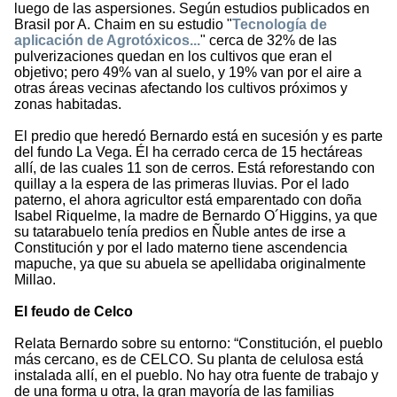
luego de las aspersiones. Según estudios publicados en
Brasil por A. Chaim en su estudio "
Tecnología de
aplicación de Agrotóxicos...
" cerca de 32% de las
pulverizaciones quedan en los cultivos que eran el
objetivo; pero 49% van al suelo, y 19% van por el aire a
otras áreas vecinas afectando los cultivos próximos y
zonas habitadas.
El predio que heredó Bernardo está en sucesión y es parte
del fundo La Vega. Él ha cerrado cerca de 15 hectáreas
allí, de las cuales 11 son de cerros. Está reforestando con
quillay a la espera de las primeras lluvias. Por el lado
paterno, el ahora agricultor está emparentado con doña
Isabel Riquelme, la madre de Bernardo O´Higgins, ya que
su tatarabuelo tenía predios en Ñuble antes de irse a
Constitución y por el lado materno tiene ascendencia
mapuche, ya que su abuela se apellidaba originalmente
Millao.
El feudo de Celco
Relata Bernardo sobre su entorno: “Constitución, el pueblo
más cercano, es de CELCO. Su planta de celulosa está
instalada allí, en el pueblo. No hay otra fuente de trabajo y
de una forma u otra, la gran mayoría de las familias