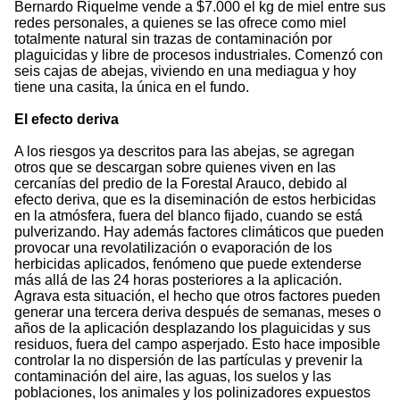
Bernardo Riquelme vende a $7.000 el kg de miel entre sus
redes personales, a quienes se las ofrece como miel
totalmente natural sin trazas de contaminación por
plaguicidas y libre de procesos industriales. Comenzó con
seis cajas de abejas, viviendo en una mediagua y hoy
tiene una casita, la única en el fundo.
El efecto deriva
A los riesgos ya descritos para las abejas, se agregan
otros que se descargan sobre quienes viven en las
cercanías del predio de la Forestal Arauco, debido al
efecto deriva, que es la diseminación de estos herbicidas
en la atmósfera, fuera del blanco fijado, cuando se está
pulverizando. Hay además factores climáticos que pueden
provocar una revolatilización o evaporación de los
herbicidas aplicados, fenómeno que puede extenderse
más allá de las 24 horas posteriores a la aplicación.
Agrava esta situación, el hecho que otros factores pueden
generar una tercera deriva después de semanas, meses o
años de la aplicación desplazando los plaguicidas y sus
residuos, fuera del campo asperjado. Esto hace imposible
controlar la no dispersión de las partículas y prevenir la
contaminación del aire, las aguas, los suelos y las
poblaciones, los animales y los polinizadores expuestos