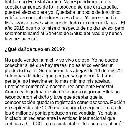
hablar con Forestal Arauco. No respondieron a mis
cuestionamientos de lo improcedente que era aquello,
pues el afectado era yo. Quedaba uno solo de los cinco
vehículos con aplicadores a esa hora. Ya no se podía
fiscalizar con ese aviso previo, todo era concomitancia. El
año 2018 ocurrió lo mismo respecto de no dar aviso, pero
solamente llamé al Servicio de Salud del Maule y nunca
tuve respuesta”.
¿Qué daños tuvo en 2019?
No pude vender la miel, y yo vivo de eso. Yo no puedo
cosechar si sé que hay trazas, no es ético vender un
producto tóxico. Se murieron las abejas de 14 de mis 25
colmenas debido a que por pensar que podría haber
peritaje, no intervine en lo más mínimo mis abejas.
Entonces comencé a hacer el reclamo ante Forestal
Arauco y llegó finalmente un señor a negociar. Ellos no
reconocieron el daño y tuve que aceptar que la
compensación quedara registrada como asesoría. Recién
en septiembre de 2020 me pagaron la segunda cuota de
los 6 millones por la producción no vendida. Yo había
iniciado un reclamo ante la entidad internacional que
certifica a CELCO como sustentable, lo que no continué.”