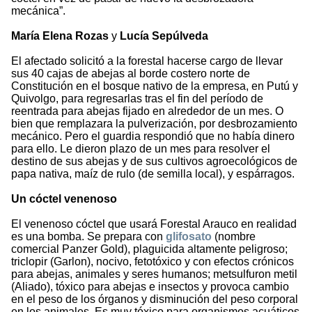
mecánica”.
María Elena Rozas
y
Lucía Sepúlveda
El afectado solicitó a la forestal hacerse cargo de llevar
sus 40 cajas de abejas al borde costero norte de
Constitución en el bosque nativo de la empresa, en Putú y
Quivolgo, para regresarlas tras el fin del período de
reentrada para abejas fijado en alrededor de un mes. O
bien que remplazara la pulverización, por desbrozamiento
mecánico. Pero el guardia respondió que no había dinero
para ello. Le dieron plazo de un mes para resolver el
destino de sus abejas y de sus cultivos agroecológicos de
papa nativa, maíz de rulo (de semilla local), y espárragos.
Un cóctel venenoso
El venenoso cóctel que usará Forestal Arauco en realidad
es una bomba. Se prepara con
glifosato
(nombre
comercial Panzer Gold), plaguicida altamente peligroso;
triclopir (Garlon), nocivo, fetotóxico y con efectos crónicos
para abejas, animales y seres humanos; metsulfuron metil
(Aliado), tóxico para abejas e insectos y provoca cambio
en el peso de los órganos y disminución del peso corporal
en los animales. Es muy tóxico para organismos acuáticos