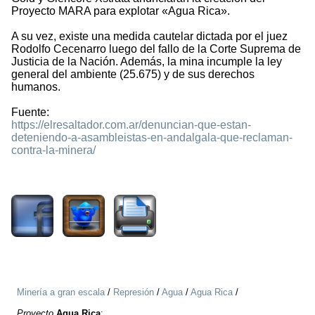
Proyecto MARA para explotar «Agua Rica».
A su vez, existe una medida cautelar dictada por el juez
Rodolfo Cecenarro luego del fallo de la Corte Suprema de
Justicia de la Nación. Además, la mina incumple la ley
general del ambiente (25.675) y de sus derechos
humanos.
Fuente:
https://elresaltador.com.ar/denuncian-que-estan-
deteniendo-a-asambleistas-en-andalgala-que-reclaman-
contra-la-minera/
1105
Minería a gran escala
/
Represión
/
Agua
/
Agua Rica
/
Proyecto
Agua Rica
: