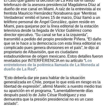
El caso que gatilló la decisión de La Red fue el fallido
telefonazo de la asesora presidencial Magdalena Díaz al
dueño de ese canal en Miami. A raíz de la entrevista al ex
frentista Mauricio Hernández Norabuena que ‘Mentiras
Verdaderas’ emitió el lunes 15 de marzo, Díaz llamó a un
teléfono personal de Ángel González, quien reside en
Miami, para quejarse por la línea editorial de la estación
televisiva desde la llegada de Víctor Gutiérrez como
director ejecutivo. “Su canal se fue a la izquierda”,
transmitió a pedido del propio presidente Piñera. “El daño
que se le hace a la democracia con esta línea editorial es
complicado pues genera divisiones en el país”, le dijo al
propietario de Albavisión, que es ciudadano
estadounidense de origen mexicano. Estos detalles fueron
revelados por INTERFERENCIA en su artículo “
Los
entretelones de la polémica llamada de La Moneda al
dueño de La Red
”.
“Esto debería dar pie para hablar de la situación
generalizada en Chile, porque lo que está en riesgo es la
libertad de expresión”, afirmó Marelic a nuestro medio tras
su aparición en el programa. “Lamentablemente días
después pasó lo de Julio César Rodríguez y eso
demuestra que la presión presidencial no es un caso
aislado”.