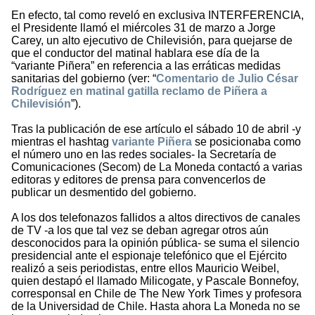
En efecto, tal como reveló en exclusiva INTERFERENCIA,
el Presidente llamó el miércoles 31 de marzo a Jorge
Carey, un alto ejecutivo de Chilevisión, para quejarse de
que el conductor del matinal hablara ese día de la
“variante Piñera” en referencia a las erráticas medidas
sanitarias del gobierno (ver: “
Comentario de Julio César
Rodríguez en matinal gatilla reclamo de Piñera a
Chilevisión
”).
Tras la publicación de ese artículo el sábado 10 de abril -y
mientras el hashtag
variante Piñera
se posicionaba como
el número uno en las redes sociales- la Secretaría de
Comunicaciones (Secom) de La Moneda contactó a varias
editoras y editores de prensa para convencerlos de
publicar un desmentido del gobierno.
A los dos telefonazos fallidos a altos directivos de canales
de TV -a los que tal vez se deban agregar otros aún
desconocidos para la opinión pública- se suma el silencio
presidencial ante el espionaje telefónico que el Ejército
realizó a seis periodistas, entre ellos Mauricio Weibel,
quien destapó el llamado Milicogate, y Pascale Bonnefoy,
corresponsal en Chile de The New York Times y profesora
de la Universidad de Chile. Hasta ahora La Moneda no se