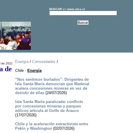
BUSCAR
en
www.olca.cl
Energía
/
Comunidades
/
l de 2021
a de
Chile
-
Energía
“Nos sentimos burlados”: Dirigentes de
Isla Santa María denuncian que Madesal
acelera concesiones mineras en vez de
desistir de ellas
(24/07/2026)
Isla Santa María paralizada: conflicto
por concesiones mineras y parques
eólicos articula al Golfo de Arauco
(17/07/2026)
Chile y la aceleración extractivista entre
Pekín y Washington
(02/07/2026)