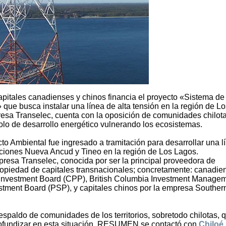
capitales canadienses y chinos financia el proyecto «Sistema de
ue busca instalar una línea de alta tensión en la región de Lo
presa Transelec, cuenta con la oposición de comunidades chilot
olo de desarrollo energético vulnerando los ecosistemas.
o Ambiental fue ingresado a tramitación para desarrollar una l
aciones Nueva Ancud y Tineo en la región de Los Lagos.
presa Transelec, conocida por ser la principal proveedora de
propiedad de capitales transnacionales; concretamente: canadie
Investment Board (CPP), British Columbia Investment Manage
stment Board (PSP), y capitales chinos por la empresa Souther
espaldo de comunidades de los territorios, sobretodo chilotas, 
profundizar en esta situación, RESUMEN se contactó con
Chiloé 