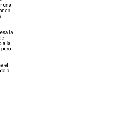
ar una
ar en
s
resa la
de
 a la
, pero
e el
ado a