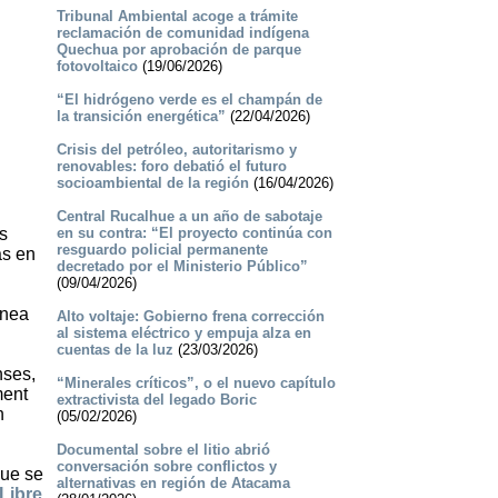
Tribunal Ambiental acoge a trámite
reclamación de comunidad indígena
Quechua por aprobación de parque
fotovoltaico
(19/06/2026)
“El hidrógeno verde es el champán de
la transición energética”
(22/04/2026)
Crisis del petróleo, autoritarismo y
renovables: foro debatió el futuro
socioambiental de la región
(16/04/2026)
Central Rucalhue a un año de sabotaje
s
en su contra: “El proyecto continúa con
resguardo policial permanente
as en
decretado por el Ministerio Público”
(09/04/2026)
ínea
Alto voltaje: Gobierno frena corrección
al sistema eléctrico y empuja alza en
cuentas de la luz
(23/03/2026)
nses,
“Minerales críticos”, o el nuevo capítulo
ment
extractivista del legado Boric
n
(05/02/2026)
Documental sobre el litio abrió
conversación sobre conflictos y
que se
alternativas en región de Atacama
Libre