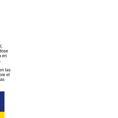
l,
ndose
a en
.
en las
bre el
las