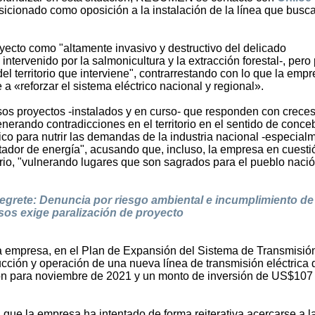
sicionado como oposición a la instalación de la línea que busca
yecto como "altamente invasivo y destructivo del delicado
tervenido por la salmonicultura y la extracción forestal-, pero 
l territorio que interviene", contrarrestando con lo que la emp
a «reforzar el sistema eléctrico nacional y regional».
sos proyectos -instalados y en curso- que responden con creces
rando contradicciones en el territorio en el sentido de conceb
co para nutrir las demandas de la industria nacional -especial
rtador de energía", acusando que, incluso, la empresa en cuesti
torio, "vulnerando lugares que son sagrados para el pueblo naci
egrete: Denuncia por riesgo ambiental e incumplimiento de
os exige paralización de proyecto
a empresa, en el Plan de Expansión del Sistema de Transmisió
ucción y operación de una nueva línea de transmisión eléctrica 
ión para noviembre de 2021 y un monto de inversión de US$107
que la empresa ha intentado de forma reiterativa acercarse a l