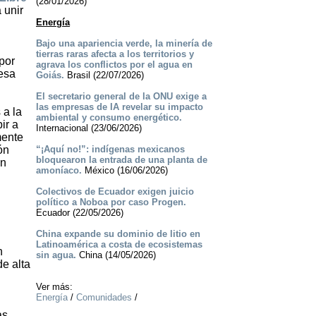
(28/01/2026)
 unir
Energía
Bajo una apariencia verde, la minería de
tierras raras afecta a los territorios y
por
agrava los conflictos por el agua en
resa
Goiás.
Brasil (22/07/2026)
El secretario general de la ONU exige a
las empresas de IA revelar su impacto
 a la
ambiental y consumo energético.
ir a
Internacional (23/06/2026)
mente
ón
“¡Aquí no!”: indígenas mexicanos
bloquearon la entrada de una planta de
ón
amoníaco.
México (16/06/2026)
Colectivos de Ecuador exigen juicio
político a Noboa por caso Progen.
Ecuador (22/05/2026)
China expande su dominio de litio en
Latinoamérica a costa de ecosistemas
n
sin agua.
China (14/05/2026)
de alta
Ver más:
Energía
/
Comunidades
/
as