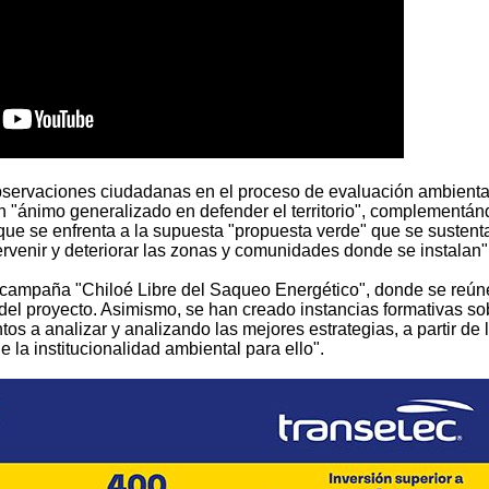
bservaciones ciudadanas en el proceso de evaluación ambienta
n "ánimo generalizado en defender el territorio", complementá
ue se enfrenta a la supuesta "propuesta verde" que se sustent
ervenir y deteriorar las zonas y comunidades donde se instalan"
la campaña "Chiloé Libre del Saqueo Energético", donde se reún
 del proyecto. Asimismo, se han creado instancias formativas so
tos a analizar y analizando las mejores estrategias, a partir de 
 la institucionalidad ambiental para ello".