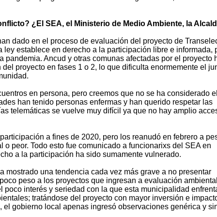
nflicto? ¿El SEA, el Ministerio de Medio Ambiente, la Alcal
han dado en el proceso de evaluación del proyecto de Transele
ley establece en derecho a la participación libre e informada, 
 la pandemia. Ancud y otras comunas afectadas por el proyecto 
 del proyecto en fases 1 o 2, lo que dificulta enormemente el ju
munidad.
uentros en persona, pero creemos que no se ha considerado e
ades han tenido personas enfermas y han querido respetar las
ías telemáticas se vuelve muy difícil ya que no hay amplio acce
articipación a fines de 2020, pero los reanudó en febrero a pe
al o peor. Todo esto fue comunicado a funcionarixs del SEA en
cho a la participación ha sido sumamente vulnerado.
 ha mostrado una tendencia cada vez más grave a no presentar
poco peso a los proyectos que ingresan a evaluación ambiental
el poco interés y seriedad con la que esta municipalidad enfrent
entales; tratándose del proyecto con mayor inversión e impact
, el gobierno local apenas ingresó observaciones genérica y si