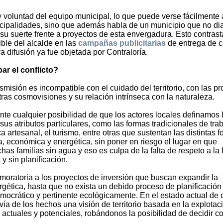
 y voluntad del equipo municipal, lo que puede verse fácilmente 
icipalidades, sino que además habla de un municipio que no di
u suerte frente a proyectos de esta envergadura. Esto contrast
ible del alcalde en las
campañas publicitarias
de entrega de c
 difusión ya fue objetada por Contraloría.
ar el conflicto?
misión es incompatible con el cuidado del territorio, con las pr
ras cosmovisiones y su relación intrínseca con la naturaleza.
nte cualquier posibilidad de que los actores locales definamos 
sus atributos particulares, como las formas tradicionales de trab
a artesanal, el turismo, entre otras que sustentan las distintas 
, económica y energética, sin poner en riesgo el lugar en que
s familias sin agua y eso es culpa de la falta de respeto a la
 y sin planificación.
moratoria a los proyectos de inversión que buscan expandir la
gética, hasta que no exista un debido proceso de planificación
mocrático y pertinente ecológicamente. En el estado actual de 
vía de los hechos una visión de territorio basada en la explotac
s actuales y potenciales, robándonos la posibilidad de decidir 