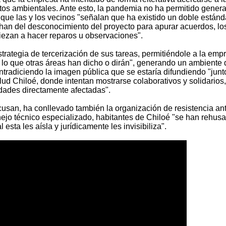
ntos ambientales. Ante esto, la pandemia no ha permitido gener
o que las y los vecinos "señalan que ha existido un doble estánd
han del desconocimiento del proyecto para apurar acuerdos, lo
iezan a hacer reparos u observaciones".
rategia de tercerización de sus tareas, permitiéndole a la emp
 lo que otras áreas han dicho o dirán", generando un ambiente 
ntradiciendo la imagen pública que se estaría difundiendo "junto
ud Chiloé, donde intentan mostrarse colaborativos y solidarios
idades directamente afectadas".
acusan, ha conllevado también la organización de resistencia ant
nejo técnico especializado, habitantes de Chiloé "se han rehus
 esta les aísla y jurídicamente les invisibiliza".