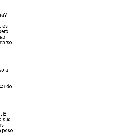
día?
c es
pero
han
ntarse
l
so a
sar de
. El
a sus
os
n peso