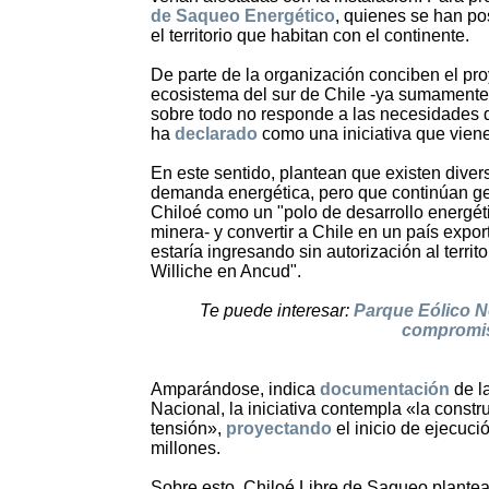
de Saqueo Energético
, quienes se han po
el territorio que habitan con el continente.
De parte de la organización conciben el pro
ecosistema del sur de Chile -ya sumamente in
sobre todo no responde a las necesidades de
ha
declarado
como una iniciativa que viene 
En este sentido, plantean que existen diver
demanda energética, pero que continúan gene
Chiloé como un "polo de desarrollo energéti
minera- y convertir a Chile en un país expo
estaría ingresando sin autorización al terri
Williche en Ancud".
Te puede interesar:
Parque Eólico N
compromis
Amparándose, indica
documentación
de l
Nacional, la iniciativa contempla «la constr
tensión»,
proyectando
el inicio de ejecuc
millones.
Sobre esto, Chiloé Libre de Saqueo plantea 