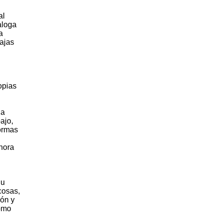
al
aloga
a
ajas
opias
la
ajo,
formas
 hora
 u
cosas,
ión y
como