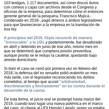
103 testigos, 1.117 documentos, así como discos duros
con correos y cajas con archivos desde el Congreso y
oficinas de la empresa, para determinar cómo el entonces
gerente general de la pesquera, Francisco Mujica -
condenado en 2018-, pagó dineros a ambos legisladores
para que favorecieran a la empresa en la tramitación de
esa ley.
A principios del 2016, Orpis renunció de manera
"irrevocable" a la UDI
, y posteriormente, fue desaforado
en abril y detenido en junio de ese año, mismo mes en
que se determinó que cumpliera prisión preventiva,
aunque pronto se le redujo la cautelar, quedando bajo
arresto domiciliario.
Si bien el caso se cerró por primera vez en febrero del
2018, la defensa del ex senador pidió reabrirlo un mes
más tarde, con el legislador reconociendo los delitos
cometidos, al tiempo que acusó
"arbitrariedad,
discriminación y linchamiento" en su contra durante el
desarrollo de la causa
.
De esta forma, el juicio oral se postergó hasta marzo del
2019, cuando tuvo lugar una nueva polémica en el marco
del caso, al citarse al UDI Hernán Larraín -quien ya estaba