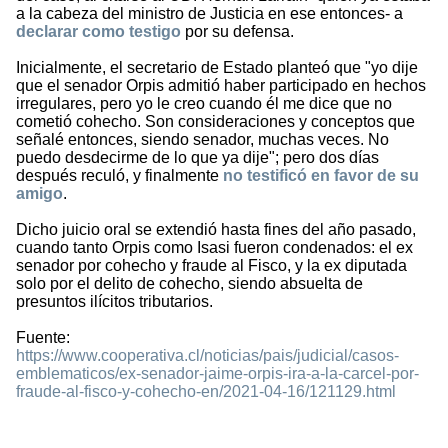
a la cabeza del ministro de Justicia en ese entonces- a
declarar como testigo
por su defensa.
Inicialmente, el secretario de Estado planteó que "yo dije
que el senador Orpis admitió haber participado en hechos
irregulares, pero yo le creo cuando él me dice que no
cometió cohecho. Son consideraciones y conceptos que
señalé entonces, siendo senador, muchas veces. No
puedo desdecirme de lo que ya dije"; pero dos días
después reculó, y finalmente
no testificó en favor de su
amigo
.
Dicho juicio oral se extendió hasta fines del año pasado,
cuando tanto Orpis como Isasi fueron condenados: el ex
senador por cohecho y fraude al Fisco, y la ex diputada
solo por el delito de cohecho, siendo absuelta de
presuntos ilícitos tributarios.
Fuente:
https://www.cooperativa.cl/noticias/pais/judicial/casos-
emblematicos/ex-senador-jaime-orpis-ira-a-la-carcel-por-
fraude-al-fisco-y-cohecho-en/2021-04-16/121129.html
1427