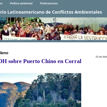
es
Política ambiental
Publicaciones
rio Latinoamericano de Conflictos Ambientales
ileno
15 de Abri
DH sobre Puerto Chino en Corral