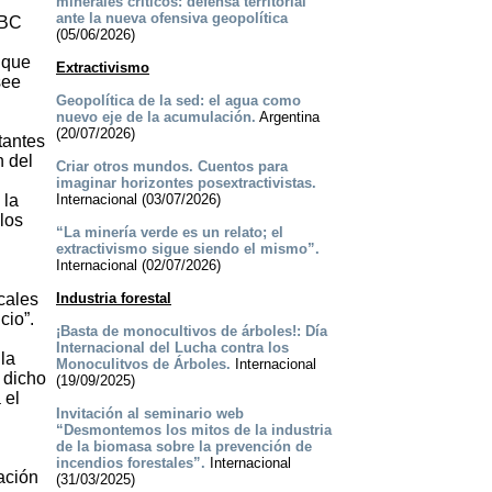
minerales críticos: defensa territorial
ante la nueva ofensiva geopolítica
ABC
(05/06/2026)
 que
Extractivismo
see
Geopolítica de la sed: el agua como
nuevo eje de la acumulación.
Argentina
(20/07/2026)
tantes
n del
Criar otros mundos. Cuentos para
imaginar horizontes posextractivistas.
 la
Internacional (03/07/2026)
los
“La minería verde es un relato; el
extractivismo sigue siendo el mismo”.
Internacional (02/07/2026)
cales
Industria forestal
cio”.
¡Basta de monocultivos de árboles!: Día
Internacional del Lucha contra los
la
Monoculitvos de Árboles.
Internacional
 dicho
(19/09/2025)
 el
Invitación al seminario web
“Desmontemos los mitos de la industria
de la biomasa sobre la prevención de
incendios forestales”.
Internacional
ación
(31/03/2025)