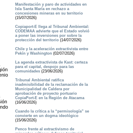
Manifestación y paro de actividades en
Isla Santa María en rechazo a
concesiones mineras en su territorio
(15/07/2026)
Copiaport-E llega al Tribunal Ambiental:
CODEMAA advierte que el Estado volvió
a poner las inversiones por sobre la
protección del territorio
(14/07/2026)
Chile y la aceleración extractivista entre
Pekín y Washington
(02/07/2026)
La agenda extractivista de Kast: certeza
a
para el capital, despojo para las
gión
comunidades
(23/06/2026)
enio
Tribunal Ambiental ratifica
inadmisibilidad de la reclamación de la
Municipalidad de Caldera por
aprobación de proyecto portuario
s
CopiaPort-E en la Región de Atacama
sión
(16/06/2026)
ando
Cuando la crítica a la “permisología” se
convierte en un dogma ideológico
(15/06/2026)
Penco frente al extractivismo de