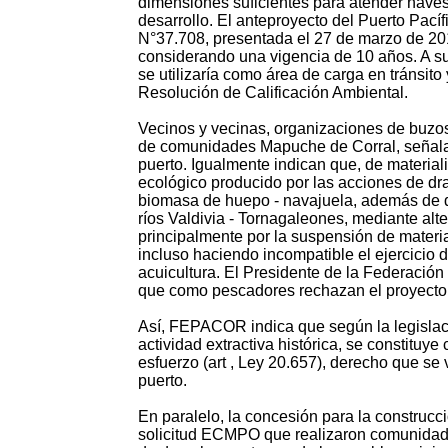
dimensiones suficientes para atender naves
desarrollo. El anteproyecto del Puerto Pací
N°37.708, presentada el 27 de marzo de 20
considerando una vigencia de 10 años. A su
se utilizaría como área de carga en tránsit
Resolución de Calificación Ambiental.
Vecinos y vecinas, organizaciones de buzos
de comunidades Mapuche de Corral, señalan
puerto. Igualmente indican que, de material
ecológico producido por las acciones de dra
biomasa de huepo - navajuela, además de da
ríos Valdivia - Tornagaleones, mediante al
principalmente por la suspensión de material
incluso haciendo incompatible el ejercicio d
acuicultura. El Presidente de la Federaci
que como pescadores rechazan el proyecto y
Así, FEPACOR indica que según la legislaci
actividad extractiva histórica, se constitu
esfuerzo (art , Ley 20.657), derecho que se
puerto.
En paralelo, la concesión para la construcc
solicitud ECMPO que realizaron comunidade