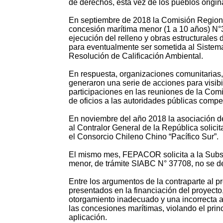
de derechos, esta vez de los pueblos origin
En septiembre de 2018 la Comisión Region
concesión marítima menor (1 a 10 años) N°3
ejecución del relleno y obras estructurales d
para eventualmente ser sometida al Sistema
Resolución de Calificación Ambiental.
En respuesta, organizaciones comunitaria
generaron una serie de acciones para visibil
participaciones en las reuniones de la Co
de oficios a las autoridades públicas compe
En noviembre del año 2018 la asociación 
al Contralor General de la República solic
el Consorcio Chileno Chino “Pacífico Sur”.
El mismo mes, FEPACOR solicita a la Subse
menor, de trámite SIABC N° 37708, no se de
Entre los argumentos de la contraparte al p
presentados en la financiación del proyecto
otorgamiento inadecuado y una incorrecta a
las concesiones marítimas, violando el prin
aplicación.