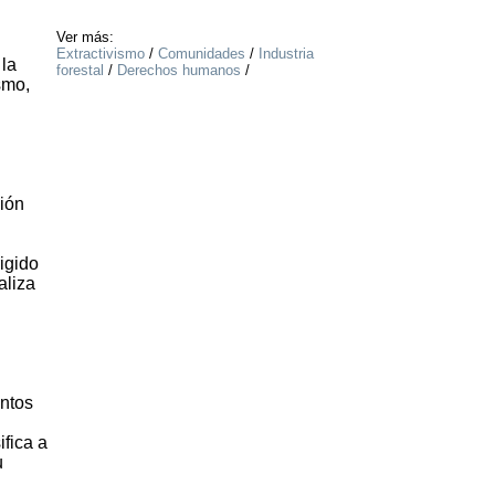
Ver más:
Extractivismo
/
Comunidades
/
Industria
 la
forestal
/
Derechos humanos
/
smo,
ión
igido
aliza
ontos
fica a
u