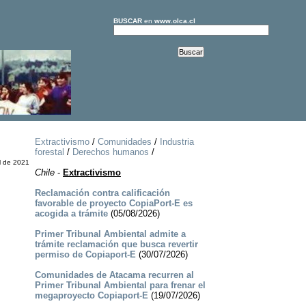
BUSCAR
en
www.olca.cl
Extractivismo
/
Comunidades
/
Industria
forestal
/
Derechos humanos
/
l de 2021
Chile
-
Extractivismo
Reclamación contra calificación
favorable de proyecto CopiaPort-E es
acogida a trámite
(05/08/2026)
Primer Tribunal Ambiental admite a
trámite reclamación que busca revertir
permiso de Copiaport-E
(30/07/2026)
Comunidades de Atacama recurren al
Primer Tribunal Ambiental para frenar el
megaproyecto Copiaport-E
(19/07/2026)