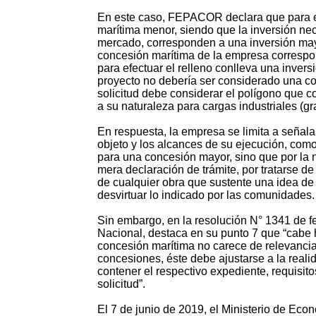
En este caso, FEPACOR declara que para el
marítima menor, siendo que la inversión nec
mercado, corresponden a una inversión mayo
concesión marítima de la empresa correspo
para efectuar el relleno conlleva una inver
proyecto no debería ser considerado una co
solicitud debe considerar el polígono que c
a su naturaleza para cargas industriales (gra
En respuesta, la empresa se limita a señala
objeto y los alcances de su ejecución, como 
para una concesión mayor, sino que por la 
mera declaración de trámite, por tratarse de
de cualquier obra que sustente una idea de
desvirtuar lo indicado por las comunidades.
Sin embargo, en la resolución N° 1341 de f
Nacional, destaca en su punto 7 que “cabe 
concesión marítima no carece de relevancia, 
concesiones, éste debe ajustarse a la real
contener el respectivo expediente, requisito
solicitud”.
El 7 de junio de 2019, el Ministerio de Ec