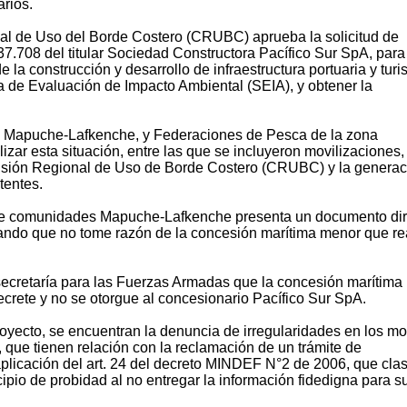
arios.
al de Uso del Borde Costero (CRUBC) aprueba la solicitud de
7.708 del titular Sociedad Constructora Pacífico Sur SpA, para
e la construcción y desarrollo de infraestructura portuaria y turi
 de Evaluación de Impacto Ambiental (SEIA), y obtener la
s, Mapuche-Lafkenche, y Federaciones de Pesca de la zona
izar esta situación, entre las que se incluyeron movilizaciones,
misión Regional de Uso de Borde Costero (CRUBC) y la generac
tentes.
de comunidades Mapuche-Lafkenche presenta un documento dir
itando que no tome razón de la concesión marítima menor que re
cretaría para las Fuerzas Armadas que la concesión marítima
crete y no se otorgue al concesionario Pacífico Sur SpA.
royecto, se encuentran la denuncia de irregularidades en los m
, que tienen relación con la reclamación de un trámite de
plicación del art. 24 del decreto MINDEF N°2 de 2006, que clasi
cipio de probidad al no entregar la información fidedigna para s