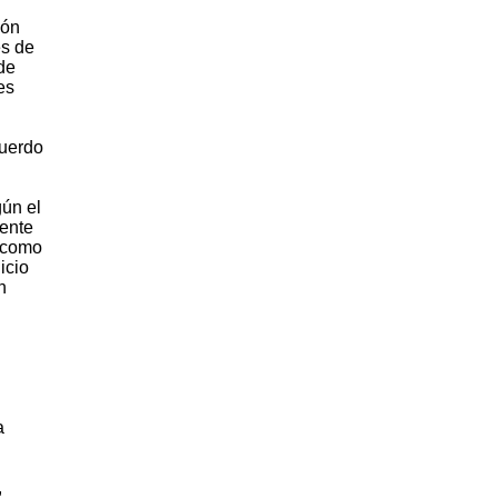
ión
es de
de
es
cuerdo
gún el
mente
n como
icio
n
a
,