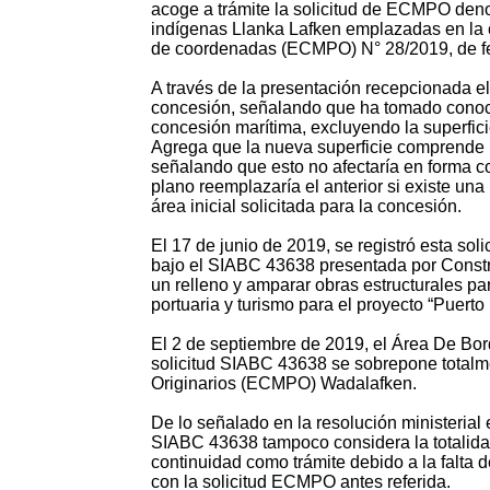
acoge a trámite la solicitud de ECMPO den
indígenas Llanka Lafken emplazadas en la c
de coordenadas (ECMPO) N° 28/2019, de fe
A través de la presentación recepcionada e
concesión, señalando que ha tomado conoci
concesión marítima, excluyendo la superfic
Agrega que la nueva superficie comprende 
señalando que esto no afectaría en forma co
plano reemplazaría el anterior si existe una
área inicial solicitada para la concesión.
El 17 de junio de 2019, se registró esta sol
bajo el SIABC 43638 presentada por Constru
un relleno y amparar obras estructurales par
portuaria y turismo para el proyecto “Puerto 
El 2 de septiembre de 2019, el Área De Bo
solicitud SIABC 43638 se sobrepone totalme
Originarios (ECMPO) Wadalafken.
De lo señalado en la resolución ministerial 
SIABC 43638 tampoco considera la totalidad 
continuidad como trámite debido a la falta
con la solicitud ECMPO antes referida.