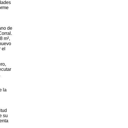
idades
forme
ano de
orral.
8 m²,
 nuevo
 el
ro,
ecutar
a
e la
itud
e su
senta