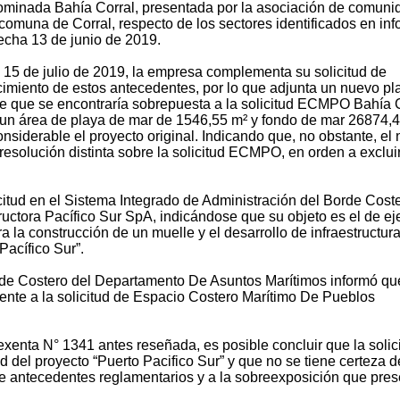
ominada Bahía Corral, presentada por la asociación de comun
omuna de Corral, respecto de los sectores identificados en in
cha 13 de junio de 2019.
l 15 de julio de 2019, la empresa complementa su solicitud de
miento de estos antecedentes, por lo que adjunta un nuevo pl
ie que se encontraría sobrepuesta a la solicitud ECMPO Bahía C
un área de playa de mar de 1546,55 m² y fondo de mar 26874,4
nsiderable el proyecto original. Indicando que, no obstante, el
 resolución distinta sobre la solicitud ECMPO, en orden a excluir
icitud en el Sistema Integrado de Administración del Borde Coste
ctora Pacífico Sur SpA, indicándose que su objeto es el de ej
a la construcción de un muelle y el desarrollo de infraestructur
Pacífico Sur”.
rde Costero del Departamento De Asuntos Marítimos informó qu
nte a la solicitud de Espacio Costero Marítimo De Pueblos
exenta N° 1341 antes reseñada, es posible concluir que la solic
del proyecto “Puerto Pacifico Sur” y que no se tiene certeza d
 de antecedentes reglamentarios y a la sobreexposición que pre