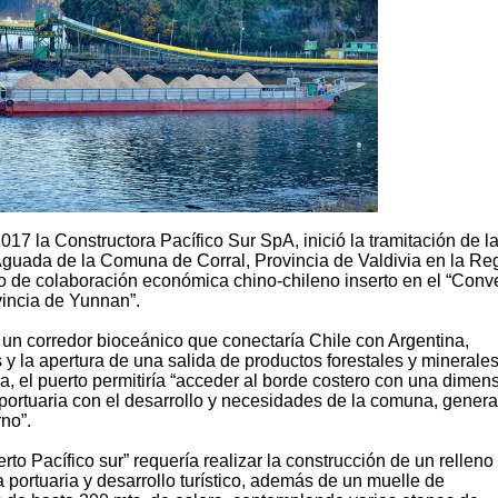
17 la Constructora Pacífico Sur SpA, inició la tramitación de l
Aguada de la Comuna de Corral, Provincia de Valdivia en la Re
o de colaboración económica chino-chileno inserto en el “Conv
vincia de Yunnan”.
e un corredor bioceánico que conectaría Chile con Argentina,
s y la apertura de una salida de productos forestales y minerale
, el puerto permitiría “acceder al borde costero con una dimen
dad portuaria con el desarrollo y necesidades de la comuna, gener
no”.
to Pacífico sur” requería realizar la construcción de un relleno
ura portuaria y desarrollo turístico, además de un muelle de