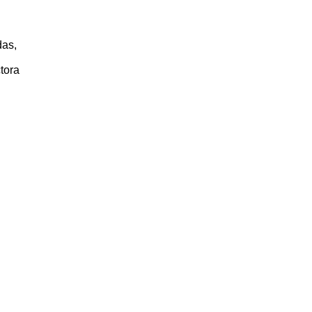
das,
tora