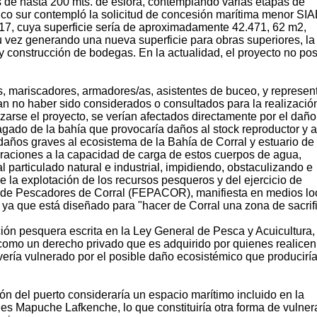
 de hasta 200 mts. de eslora, contemplando varias etapas de
fico sur contempló la solicitud de concesión marítima menor SI
17, cuya superficie sería de aproximadamente 42.471, 62 m2,
 vez generando una nueva superficie para obras superiores, la
o y construcción de bodegas. En la actualidad, el proyecto no po
, mariscadores, armadores/as, asistentes de buceo, y represen
 no haber sido considerados o consultados para la realizació
izarse el proyecto, se verían afectados directamente por el daño
gado de la bahía que provocaría daños al stock reproductor y a
ños graves al ecosistema de la Bahía de Corral y estuario de 
teraciones a la capacidad de carga de estos cuerpos de agua,
 particulado natural e industrial, impidiendo, obstaculizando e
e la explotación de los recursos pesqueros y del ejercicio de
ón de Pescadores de Corral (FEPACOR), manifiesta en medios lo
a que está diseñado para "hacer de Corral una zona de sacrifi
ón pesquera escrita en la Ley General de Pesca y Acuicultura, 
ye como un derecho privado que es adquirido por quienes realicen
 vería vulnerado por el posible daño ecosistémico que produciría
ión del puerto consideraría un espacio marítimo incluido en la
s Mapuche Lafkenche, lo que constituiría otra forma de vulner