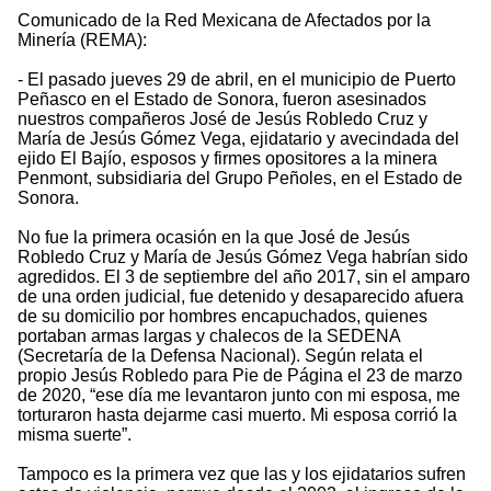
Comunicado de la Red Mexicana de Afectados por la
Minería (REMA):
- El pasado jueves 29 de abril, en el municipio de Puerto
Peñasco en el Estado de Sonora, fueron asesinados
nuestros compañeros José de Jesús Robledo Cruz y
María de Jesús Gómez Vega, ejidatario y avecindada del
ejido El Bajío, esposos y firmes opositores a la minera
Penmont, subsidiaria del Grupo Peñoles, en el Estado de
Sonora.
No fue la primera ocasión en la que José de Jesús
Robledo Cruz y María de Jesús Gómez Vega habrían sido
agredidos. El 3 de septiembre del año 2017, sin el amparo
de una orden judicial, fue detenido y desaparecido afuera
de su domicilio por hombres encapuchados, quienes
portaban armas largas y chalecos de la SEDENA
(Secretaría de la Defensa Nacional). Según relata el
propio Jesús Robledo para Pie de Página el 23 de marzo
de 2020, “ese día me levantaron junto con mi esposa, me
torturaron hasta dejarme casi muerto. Mi esposa corrió la
misma suerte”.
Tampoco es la primera vez que las y los ejidatarios sufren