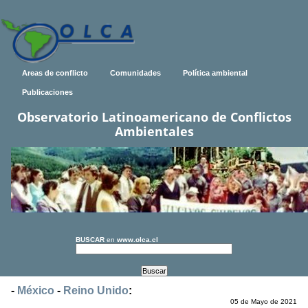
Areas de conflicto
Comunidades
Política ambiental
Publicaciones
Observatorio Latinoamericano de Conflictos
Ambientales
BUSCAR
en
www.olca.cl
-
México
-
Reino Unido
:
05 de Mayo de 2021