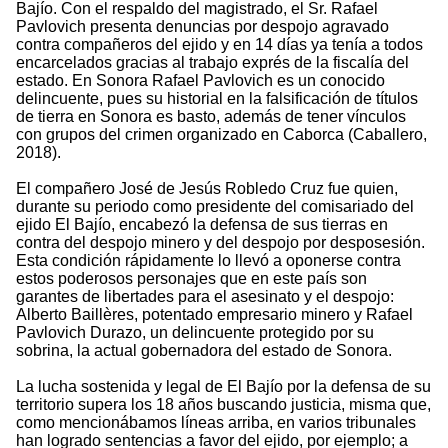
Bajío. Con el respaldo del magistrado, el Sr. Rafael
Pavlovich presenta denuncias por despojo agravado
contra compañeros del ejido y en 14 días ya tenía a todos
encarcelados gracias al trabajo exprés de la fiscalía del
estado. En Sonora Rafael Pavlovich es un conocido
delincuente, pues su historial en la falsificación de títulos
de tierra en Sonora es basto, además de tener vínculos
con grupos del crimen organizado en Caborca (Caballero,
2018).
El compañero José de Jesús Robledo Cruz fue quien,
durante su periodo como presidente del comisariado del
ejido El Bajío, encabezó la defensa de sus tierras en
contra del despojo minero y del despojo por desposesión.
Esta condición rápidamente lo llevó a oponerse contra
estos poderosos personajes que en este país son
garantes de libertades para el asesinato y el despojo:
Alberto Baillères, potentado empresario minero y Rafael
Pavlovich Durazo, un delincuente protegido por su
sobrina, la actual gobernadora del estado de Sonora.
La lucha sostenida y legal de El Bajío por la defensa de su
territorio supera los 18 años buscando justicia, misma que,
como mencionábamos líneas arriba, en varios tribunales
han logrado sentencias a favor del ejido, por ejemplo; a