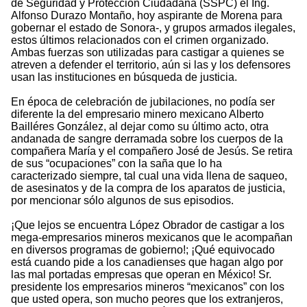
de Seguridad y Protección Ciudadana (SSPC) el Ing.
Alfonso Durazo Montaño, hoy aspirante de Morena para
gobernar el estado de Sonora-, y grupos armados ilegales,
estos últimos relacionados con el crimen organizado.
Ambas fuerzas son utilizadas para castigar a quienes se
atreven a defender el territorio, aún si las y los defensores
usan las instituciones en búsqueda de justicia.
En época de celebración de jubilaciones, no podía ser
diferente la del empresario minero mexicano Alberto
Bailléres González, al dejar como su último acto, otra
andanada de sangre derramada sobre los cuerpos de la
compañera María y el compañero José de Jesús. Se retira
de sus “ocupaciones” con la saña que lo ha
caracterizado siempre, tal cual una vida llena de saqueo,
de asesinatos y de la compra de los aparatos de justicia,
por mencionar sólo algunos de sus episodios.
¡Que lejos se encuentra López Obrador de castigar a los
mega-empresarios mineros mexicanos que le acompañan
en diversos programas de gobierno!; ¡Qué equivocado
está cuando pide a los canadienses que hagan algo por
las mal portadas empresas que operan en México! Sr.
presidente los empresarios mineros “mexicanos” con los
que usted opera, son mucho peores que los extranjeros,