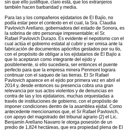
sin que ello justifique, claro está, que los extranjeros
también hacen barbaridad y media.
Para las y los compañeros ejidatarios de El Bajío, no
podía estar peor el contexto en el cual, la Sra. Claudia
Pavlovich Arellano, gobernadora del estado de Sonora, es
la sobrina de otro personaje impresentable; el Sr.
Rafael Pavlovich Durazo. Es evidente el nepotismo con el
cual actúa el gobierno estatal al cubrir y ser omisa ante la
fabricación de documentos apócrifos gestados por su tío,
con el propósito de obligar a los ejidatarios de El Bajío a
que lo aceptaran como integrante del ejido y
posiblemente, si ello sucediera, ser entonces el puente
perfecto para que la empresa minera Penmont lograra
continuar con el saqueo de las tierras. El Sr Rafael
Pavlovich aparece en el ejido por primera vez en abril el
2014 y, desde entonces su presencia cobra una gran
relevancia por sus actos violentos y de denuncias en
contra de las y los ejidatarios, muchas orquestadas a
través de instituciones de gobierno, con el propósito de
imponer condiciones dentro de la asamblea ejidal. Como
antecedente mencionamos que, el Sr Rafael Pavlovich,
con apoyo del magistrado del tribunal agrario (2) el Lic.
Benjamín Arellano Navarro le otorga posesión de un
predio de 1,824 hectáreas, que era propiedad plena de El