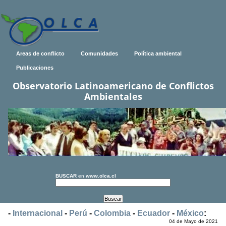
Areas de conflicto
Comunidades
Política ambiental
Publicaciones
Observatorio Latinoamericano de Conflictos
Ambientales
BUSCAR
en
www.olca.cl
-
Internacional
-
Perú
-
Colombia
-
Ecuador
-
México
:
04 de Mayo de 2021