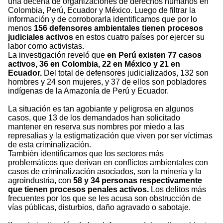
una decena de organizaciones de derechos humanos en
Colombia, Perú, Ecuador y México. Luego de filtrar la
información y de corroborarla identificamos que por lo
menos
156 defensores ambientales tienen procesos
judiciales activos
en estos cuatro países por ejercer su
labor como activistas.
La investigación reveló que
en Perú existen 77 casos
activos, 36 en Colombia, 22 en México y 21 en
Ecuador.
Del total de defensores judicializados, 132 son
hombres y 24 son mujeres, y 37 de ellos son pobladores
indígenas de la Amazonía de Perú y Ecuador.
La situación es tan agobiante y peligrosa en algunos
casos, que 13 de los demandados han solicitado
mantener en reserva sus nombres por miedo a las
represalias y la estigmatización que viven por ser víctimas
de esta criminalización.
También identificamos que los sectores más
problemáticos que derivan en conflictos ambientales con
casos de criminalización asociados, son la minería y la
agroindustria, con
58 y 34 personas respectivamente
que tienen procesos penales activos.
Los delitos más
frecuentes por los que se les acusa son obstrucción de
vías públicas, disturbios, daño agravado o sabotaje.