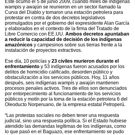
Este ocurrió el 5 de junio 2009, cuando miles de indígenas
wampis y awajún se reunieron en un sector llamado la
Curva del Diablo y tomaron una estación petrolera para
protestar en contra de dos decretos legislativos
promulgados por el gobierno del expresidente Alan García
y elaborados en el contexto de la firma del Tratado de
Libre Comercio con EE.UU.
Ambos decretos apuntaban
a reducir la capacidad de decisión de los indígenas
amazónicos
y campesinos sobre sus tierras frente a la
instalación de proyectos extractivos.
Ese día, 10 policías y
23 civiles murieron durante el
enfrentamiento
y 53 indígenas fueron acusados por los
delitos de homicidio calificado, desorden público y
obstaculización a los servicios públicos. Hoy, 11 años
después, seis indígenas wampís y awajún mantienen
procesos penales activos. Tres de ellos son denunciados
por entorpecimiento al funcionamiento de los servicios
públicos y motín por la toma de la estación petrolera 6 del
Oleoducto Norperuano, de la empresa estatal Petroperú.
“Las protestas sociales no deben tener una respuesta
judicial, sino una respuesta política. Si el Estado hubiese
atendido las demandas legítimas de los indígenas, como
lo que pasó en el Baguazo, ese enfrentamiento se pudo