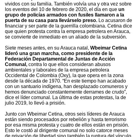
vividos con su familia. También volvía una y otra vez sobre
los eventos del 10 de febrero de 2020, el día en que
un
grupo de policías armados con fusiles llamaron a la
puerta de su casa para llevárselo preso.
Lo acusaron de
financiar y ser parte de la guerrilla colombiana. Cetina dice
que quien protesta contra la empresa petrolera en Arauca,
se convierte de inmediato en un aliado de la subversión.
Siete meses antes, en su Arauca natal,
Wbeimar Cetina
lideró una gran marcha, como presidente de la
Federación Departamental de Juntas de Acción
Comunal,
contra lo que ellos consideran abusos
ambientales y laborales de la empresa petrolera
Occidental de Colombia (Oxy), la que opera en la zona
desde la década de 1970. “En este tiempo han acabado
con un santuario indígena, han desplazado comuneros y
hemos denunciado constantemente derrames de crudo”,
dice el líder comunal. La última de estas protestas, la de
julio 2019, lo llevó a prisión.
Junto con Wbeimar Cetina, otros seis líderes de Arauca
están siendo procesados por rebelión y hasta terrorismo
por esa misma protesta y cuatro de ellos están en prisión.
Esto le costó al dirigente comunal no solo catorce meses
de privación de libertad sino también la ruptura del vínculo