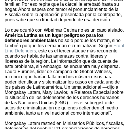
familiar. Por eso repite que la cárcel le arrebató hasta su
hogar. Ahora espera con temor el pronunciamiento de la
Fiscalía sobre la apelación presentada por la contraparte,
pues sabe que su libertad depende de esa decisión.
Lo que ocurrió con Wbeimar Cetina no es un caso aislado.
América Latina es un lugar peligroso para los
defensores ambientales
no solo porque los matan, sino
también porque los demandan o criminalizan. Según
Front
Line Defenders
, este es el tercer ataque más recurrente
cuando se habla de las amenazas contra líderes y
lideresas de la región. La información que da cuenta de
este problema, sin embargo, se encuentra muy dispersa.
Laura Furones, líder de campaña de Global Witness,
reconoce que harían falta muchos más recursos para
poder identificar y sistematizar los casos en cada uno de
los países de Latinoamérica. Un tema adicional —dijo a
Mongabay Latam, Mary Lawlor, la Relatora Especial sobre
la situación de los defensores de los derechos humanos
de las Naciones Unidas (ONU)— es el subregistro de
actos de criminalización de quienes defienden el medio
ambiente, tanto a nivel nacional como internacional”.
Mongabay Latam rastreó en Ministerios Públicos, fiscalías,
defensorías del pueblo y 11 organizaciones de derechos