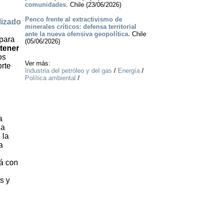
comunidades.
Chile (23/06/2026)
Penco frente al extractivismo de
lizado
minerales críticos: defensa territorial
ante la nueva ofensiva geopolítica.
Chile
 para
(05/06/2026)
stener
os
Ver más:
rte
Industria del petróleo y del gas
/
Energía
/
Política ambiental
/
a
na
 la
a
rá con
s y