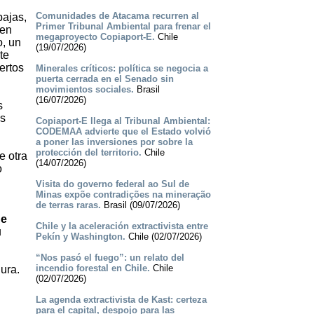
Comunidades de Atacama recurren al
bajas,
Primer Tribunal Ambiental para frenar el
 en
megaproyecto Copiaport-E.
Chile
o, un
(19/07/2026)
te
ertos
Minerales críticos: política se negocia a
puerta cerrada en el Senado sin
movimientos sociales.
Brasil
(16/07/2026)
s
es
Copiaport-E llega al Tribunal Ambiental:
CODEMAA advierte que el Estado volvió
a poner las inversiones por sobre la
protección del territorio.
Chile
e otra
(14/07/2026)
o
Visita do governo federal ao Sul de
Minas expõe contradições na mineração
de terras raras.
Brasil (09/07/2026)
de
Chile y la aceleración extractivista entre
u
Pekín y Washington.
Chile (02/07/2026)
“Nos pasó el fuego”: un relato del
incendio forestal en Chile.
Chile
ura.
(02/07/2026)
La agenda extractivista de Kast: certeza
para el capital, despojo para las