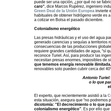
puede ser una opción, ¿por qué no se fabr
caro“
, dice Marcos Rupérez, ingeniero indu
Green Deal de la Unión Europea
invierte 
habituales de obtener hidrógeno verde es 
a cotizar en Bolsa el pasado diciembre.
Colonialismo energético
Las presas hidráulicas y el uso del agua pa
generado carencias y sequías a territorios r
consecuencias de las producciones globales
requiere grandes cantidades de agua, “sí qu
reconoce Turiel. Así, para producir las ing
necesitan presas enormes, imposibles de si
que tenemos energía renovable ilimitada
renovables solo pueden cubrir cerca del 4
Antonio Turiel
o lo que pa
e
El experto, que recientemente asistió a la
C
esta situación, asegura que “no podremos p
dicotomía: “El decrecimiento o lo que pa
colonialismo energético”
. Es por ello qu