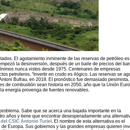
ntados. El agotamiento inminente de las reservas de petróleo es
mpezó la desinversión, después de un baile de precios del barr
a mínimos nunca vistos desde 1975. Centenares de empresas
tos petroleros. “Invertir en crudo es ilógico. Las reservas se ag
 Antoni Bufrau, en 2018. El pronóstico fue demasiado pesimista,
s de combustión sean historia en 2050, año que la Unión Eur
la energía provenga de fuentes renovables.
l problema. Sabe que se acerca una bajada importante en la
tro años y tiene que encontrar desesperadamente una alternativ
 del CSIC Antonio Turiel
. El nombre de esta alternativa es el
a de Europa. Sus gobiernos y las grandes empresas quieren inve