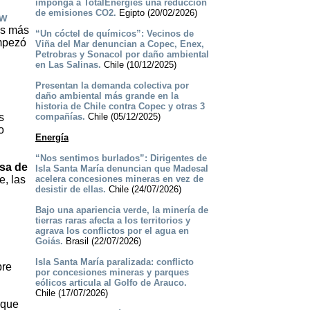
imponga a TotalEnergies una reducción
de emisiones CO2.
Egipto (20/02/2026)
ew
as más
“Un cóctel de químicos”: Vecinos de
empezó
Viña del Mar denuncian a Copec, Enex,
Petrobras y Sonacol por daño ambiental
en Las Salinas.
Chile (10/12/2025)
Presentan la demanda colectiva por
daño ambiental más grande en la
historia de Chile contra Copec y otras 3
s
compañías.
Chile (05/12/2025)
o
Energía
“Nos sentimos burlados”: Dirigentes de
lsa de
Isla Santa María denuncian que Madesal
e, las
acelera concesiones mineras en vez de
desistir de ellas.
Chile (24/07/2026)
Bajo una apariencia verde, la minería de
tierras raras afecta a los territorios y
agrava los conflictos por el agua en
Goiás.
Brasil (22/07/2026)
Isla Santa María paralizada: conflicto
bre
por concesiones mineras y parques
eólicos articula al Golfo de Arauco.
Chile (17/07/2026)
 que