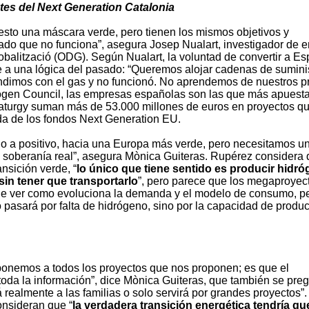
es del Next Generation Catalonia
esto una máscara verde, pero tienen los mismos objetivos y
do que no funciona”, asegura Josep Nualart, investigador de e
lobalització (ODG). Según Nualart, la voluntad de convertir a E
 a una lógica del pasado: “Queremos alojar cadenas de suminis
ndimos con el gas y no funcionó. No aprendemos de nuestros p
rogen Council, las empresas españolas son las que más apuest
Naturgy suman más de 53.000 millones de euros en proyectos qu
ada de los fondos Next Generation EU.
o a positivo, hacia una Europa más verde, pero necesitamos u
y soberanía real”, asegura Mònica Guiteras. Rupérez considera 
ansición verde, “
lo único que tiene sentido es producir hidr
sin tener que transportarlo
”, pero parece que los megaproyec
que ver como evoluciona la demanda y el modelo de consumo, pe
o pasará por falta de hidrógeno, sino por la capacidad de produc
oponemos a todos los proyectos que nos proponen; es que el
 toda la información”, dice Mònica Guiteras, que también se pre
á realmente a las familias o solo servirá por grandes proyectos”.
nsideran que “
la verdadera transición energética tendría qu