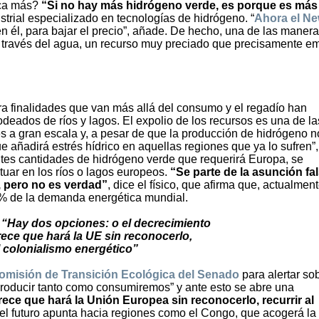
ica más?
“Si no hay más hidrógeno verde, es porque es más
strial especializado en tecnologías de hidrógeno. “
Ahora el N
en él, para bajar el precio”, añade. De hecho, una de las maner
a través del agua, un recurso muy preciado que precisamente 
ra finalidades que van más allá del consumo y el regadío han
odeados de ríos y lagos. El expolio de los recursos es una de la
 a gran escala y, a pesar de que la producción de hidrógeno n
e añadirá estrés hídrico en aquellas regiones que ya lo sufren”,
entes cantidades de hidrógeno verde que requerirá Europa, se
tuar en los ríos o lagos europeos.
“Se parte de la asunción fa
, pero no es verdad”
, dice el físico, que afirma que, actualment
0% de la demanda energética mundial.
: “Hay dos opciones: o el decrecimiento
rece que hará la UE sin reconocerlo,
l colonialismo energético”
omisión de Transición Ecológica del Senado
para alertar so
roducir tanto como consumiremos” y ante esto se abre una
rece que hará la Unión Europea sin reconocerlo, recurrir al
e el futuro apunta hacia regiones como el Congo, que acogerá la