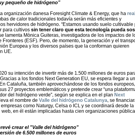
y pequeño de hidrógeno”
 la organización danesa Foresight Climate & Energy, que ha
rea
as de calor tradicionales todavía serán más eficientes y
os hervidores de hidrógeno. “Estamos usando suelo cultivable
r para cultivos
sin tener claro que esta tecnología pueda so
 se lamenta Mònica Guiteras, investigadora de los impactos de l
Fronteres (ESF). Pero, de momento, la generación y el transpo
nión Europea y los diversos países que la conforman quieren
on UE.
20 su intención de invertir más de 1.500 millones de euros par
 Gracias a los fondos Next Generation EU, se espera llegar a u
. En Cataluña, también aprovechándose de los fondos europeos,
sus 27 proyectos emblemáticos y pretende crear “una plataform
edor del hidrógeno verde”, según se explica en el plan
Next
 lleva el nombre de
Valle del hidrógeno Catalunya
, se financia
él empresas como Naturgy, Celsa o ICL y se coordinará desde la
su web, en él están implicadas hasta cien organizaciones pública
revé crear el "Valle del hidrógeno"
versión de 6.500 millones de euros