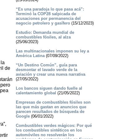
“Es una paradoja lo que pasa acá”:
Terminó la COP28 salpicada de
acusaciones por permanencia del
negocio petrolero y gasífero
(15/12/2023)
Estudio: Demanda mundial de
combustibles fósiles, al alza
(25/06/2023)
Las multinacionales imponen su ley a
América Latina
(07/09/2022)
 la
“Un Destino Común”, guía para
il de
desmontar el lavado verde de la
aviación y crear una nueva narrativa
otarán
(27/05/2022)
 pero
Los bancos siguen dando fuelle al
opea
calentamiento global
(21/05/2022)
Empresas de combustibles fósiles son
las que más gastan en anuncios que
parecen resultados de búsqueda de
Google
(06/01/2022)
a”,
Combustibles verdes mágicos: Por qué
los combustibles sintéticos en los
rtir
automóviles no resolverán los