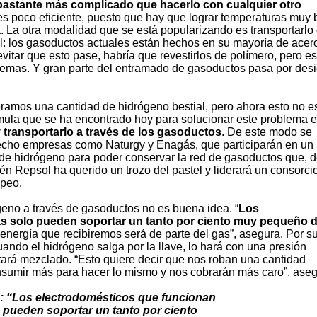
bastante más complicado que hacerlo con cualquier otro
es poco eficiente, puesto que hay que lograr temperaturas muy 
. La otra modalidad que se está popularizando es transportarlo
il: los gasoductos actuales están hechos en su mayoría de acer
vitar que esto pase, habría que revestirlos de polímero, pero es
remas. Y gran parte del entramado de gasoductos pasa por desi
eramos una cantidad de hidrógeno bestial, pero ahora esto no e
órmula que se ha encontrado hoy para solucionar este problema 
y transportarlo a través de los gasoductos
. De este modo se
hecho empresas como Naturgy y Enagás, que participarán en un
de hidrógeno para poder conservar la red de gasoductos que, d
n Repsol ha querido un trozo del pastel y liderará un consorci
opeo.
geno a través de gasoductos no es buena idea. “
Los
s solo pueden soportar un tanto por ciento muy pequeño 
e energía que recibiremos será de parte del gas”, asegura. Por s
uando el hidrógeno salga por la llave, lo hará con una presión
tará mezclado. “Esto quiere decir que nos roban una cantidad
nsumir más para hacer lo mismo y nos cobrarán más caro”, aseg
 “Los electrodomésticos que funcionan
 pueden soportar un tanto por ciento