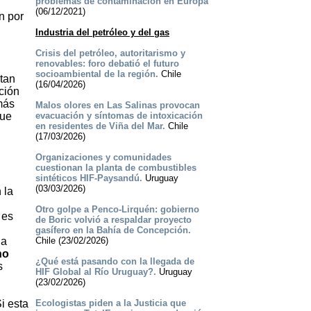
problemas de contaminación en Europa
(06/12/2021)
n por
Industria del petróleo y del gas
Crisis del petróleo, autoritarismo y
renovables: foro debatió el futuro
socioambiental de la región.
Chile
tan
(16/04/2026)
ción
más
Malos olores en Las Salinas provocan
que
evacuación y síntomas de intoxicación
en residentes de Viña del Mar.
Chile
(17/03/2026)
Organizaciones y comunidades
cuestionan la planta de combustibles
sintéticos HIF-Paysandú.
Uruguay
(03/03/2026)
 la
Otro golpe a Penco-Lirquén: gobierno
 es
de Boric volvió a respaldar proyecto
gasífero en la Bahía de Concepción.
la
Chile (23/02/2026)
no
¿Qué está pasando con la llegada de
s
HIF Global al Río Uruguay?.
Uruguay
(23/02/2026)
i esta
Ecologistas piden a la Justicia que