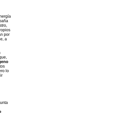
nergía
spaña
tro,
ropios
an por
e, a
n
que,
ógeno
tos
ro lo
ir
gunta
e