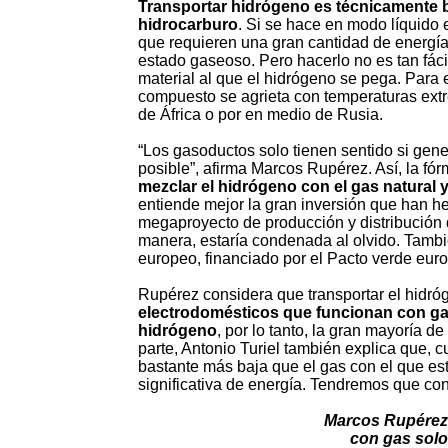
Transportar hidrógeno es técnicamente 
hidrocarburo
. Si se hace en modo líquido 
que requieren una gran cantidad de energía
estado gaseoso. Pero hacerlo no es tan fác
material al que el hidrógeno se pega. Para e
compuesto se agrieta con temperaturas ext
de África o por en medio de Rusia.
“Los gasoductos solo tienen sentido si gen
posible”, afirma Marcos Rupérez. Así, la f
mezclar el hidrógeno con el gas natural 
entiende mejor la gran inversión que han 
megaproyecto de producción y distribución 
manera, estaría condenada al olvido. Tambié
europeo, financiado por el Pacto verde eur
Rupérez considera que transportar el hidró
electrodomésticos que funcionan con ga
hidrógeno
, por lo tanto, la gran mayoría d
parte, Antonio Turiel también explica que, c
bastante más baja que el gas con el que es
significativa de energía. Tendremos que co
Marcos Rupérez:
con gas solo