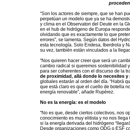
procedent
“Son los actores de siempre, que se han pu
perpetúan un modelo que ya se ha demostra
y clima en el Observatori del Deute en la G
en el hub de hidrógeno de Europa responde
olvidando que es exactamente lo que prete
errores”, se lamenta. Según datos del Hyd
esta tecnología. Solo Endesa, Iberdrola y 
su vez, también están vinculados a la lleg
“Nos quieren hacer creer que será un cambi
cambio radical si queremos sostenibilidad 
para ser coherentes con el discurso de la tr
de proximidad, allá donde lo necesites y 
globales estarán al orden del día. “Habrá 
que está claro es que el cuello de botella n
energía renovable”, añade Rupérez.
No es la energía: es el modelo
“No es que, desde ciertos colectivos, nos 
conocimiento es muy elitista y no nos llega
si la energía derivada del hidrógeno “llegar
Desde organizaciones como ODG o ESF co