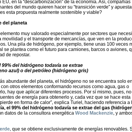
on EU, en la “descarbonización” de la economía. Así, compañías
nantes del mundo quieren hacer su “transición verde” y apuesta
es esta propuesta realmente sostenible y viable?
 del planeta
 elemento muy valorado especialmente por sectores que necesi
a movilidad y el transporte de mercancías, que ven en la produc
os. Una pila de hidrógeno, por ejemplo, tiene unas 100 veces 
ual se plantea como el futuro para camiones, barcos o aviones, 
ad de repostar.
l 99% del hidrógeno todavía se extrae
eno azul) o del petróleo (hidrógeno gris)
ás abundante del planeta, el hidrógeno no se encuentra solo en
 con otros elementos conformando recursos como agua, gas o
arlo, hay que aplicar diferentes procesos. Por sí mismo, pues, no
fuentes de energía para obtenerlo y, cada vez que se hace esta
pierde en forma de calor”, explica Turiel, haciendo referencia a 
ía, el 99% del hidrógeno todavía se extrae del gas (hidróge
ún datos de la consultora energética
Wood Mackenzie
, y ambo
erde
, que se obtiene exclusivamente de energías renovables. S